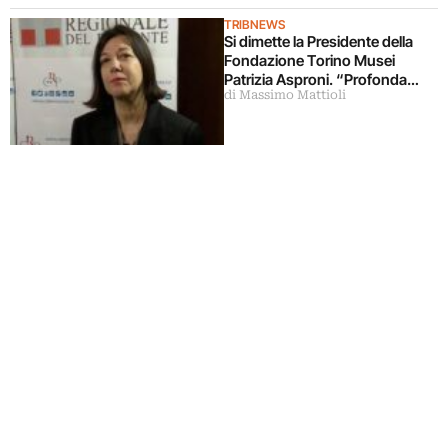
TRIBNEWS
Si dimette la Presidente della
Fondazione Torino Musei
Patrizia Asproni. “Profonda
di Massimo Mattioli
sfiducia nella nuova
amministrazione comunale”