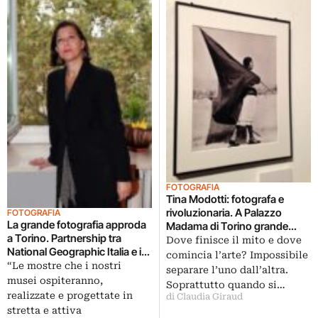
FOTOGRAFIA
Tina Modotti: fotografa e
rivoluzionaria. A Palazzo
FOTOGRAFIA
La grande fotografia approda
Madama di Torino grande
a Torino. Partnership tra
retrospettiva dell’amica di
Dove finisce il mito e dove
National Geographic Italia e i
Diego Rivera e Frida Kahlo,
comincia l’arte? Impossibile
musei torinesi. Il marchio del
“Le mostre che i nostri
ecco le immagini
separare l’uno dall’altra.
reportage d’autore produrrà le
musei ospiteranno,
Soprattutto quando si…
loro mostre
realizzate e progettate in
di Claudia Giraud
stretta e attiva