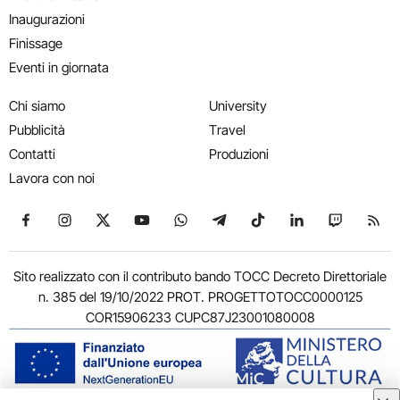
Inaugurazioni
Finissage
Eventi in giornata
Chi siamo
University
Pubblicità
Travel
Contatti
Produzioni
Lavora con noi
Seguici su Facebook
Seguici su Instagram
Seguici su X
Seguici su YouTube
Seguici su WhatsApp
Seguici su Telegram
Seguici su TikTok
Seguici su Link
Seguici su
Segui
Sito realizzato con il contributo bando TOCC Decreto Direttoriale
n. 385 del 19/10/2022 PROT. PROGETTOTOCC0000125
COR15906233 CUPC87J23001080008