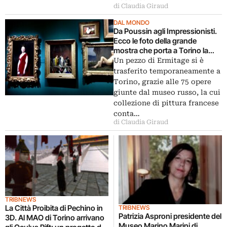
di Claudia Giraud
DAL MONDO
Da Poussin agli Impressionisti.
Ecco le foto della grande
mostra che porta a Torino la
quadreria del museo
Un pezzo di Ermitage si è
dell’Ermitage
trasferito temporaneamente a
Torino, grazie alle 75 opere
giunte dal museo russo, la cui
collezione di pittura francese
conta…
di Claudia Giraud
TRIBNEWS
La Città Proibita di Pechino in
TRIBNEWS
Patrizia Asproni presidente del
3D. Al MAO di Torino arrivano
Museo Marino Marini di