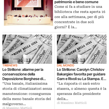
patrimonio e bene comune
Come si fa a studiare in una
biblioteca che resta aperta 16
ore alla settimana, per di più
concentrate in due soli
giorni? È la…
TRIBNEWS
DAL MONDO
Lo Strillone: allarme per la
Lo Strillone: Carolyn Christov
conservazione della
Bakargiev favorita per guidare
Deposizione Borghese di
Gam e Rivoli su La Stampa. E
Raffaello su La Repubblica. E
poi gli italiani e i libri, Philippe
“Una banale, italianissima
“La risposta ci sarà entro
poi Carolyn Christov-
de Montebello in cattedra…
storia di climatizzatori senza
stasera, o almeno questa è la
Bakargiev, Accademia della
manutenzione: conseguenza
speranza della presidente
Crusca, Renato Guttuso
della meno banale storia del
della…
di Massimo Mattioli
malgoverno…
di Massimo Mattioli