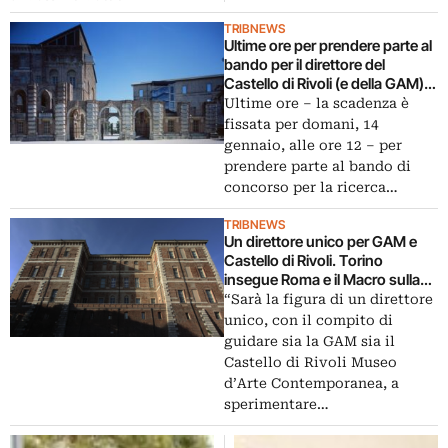
TRIBNEWS
Ultime ore per prendere parte al
bando per il direttore del
Castello di Rivoli (e della GAM).
Intanto la Fondazione Torino
Ultime ore – la scadenza è
Musei festeggia un 2014 da
fissata per domani, 14
record: presenze in crescita del
gennaio, alle ore 12 – per
42 per cento
prendere parte al bando di
concorso per la ricerca…
TRIBNEWS
Un direttore unico per GAM e
Castello di Rivoli. Torino
insegue Roma e il Macro sulla
via della direzione unitaria?
“Sarà la figura di un direttore
Intanto di Superfondazione
unico, con il compito di
ancora non si parla
guidare sia la GAM sia il
Castello di Rivoli Museo
d’Arte Contemporanea, a
sperimentare…