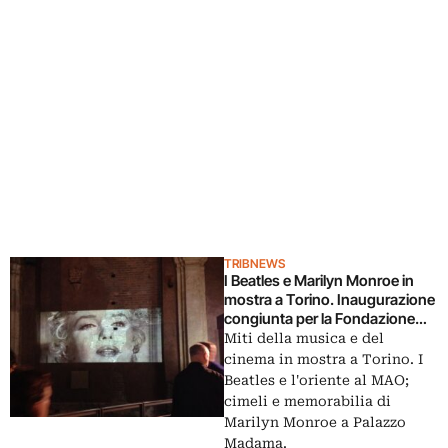
TRIBNEWS
I Beatles e Marilyn Monroe in
mostra a Torino. Inaugurazione
congiunta per la Fondazione
Torino Musei
Miti della musica e del
cinema in mostra a Torino. I
Beatles e l'oriente al MAO;
cimeli e memorabilia di
Marilyn Monroe a Palazzo
Madama.