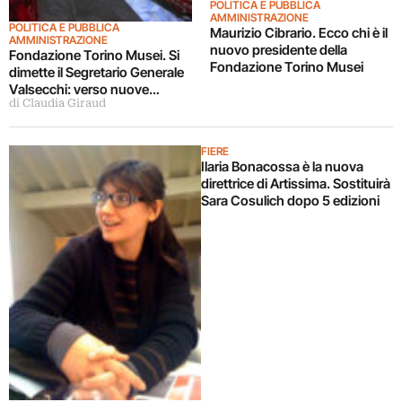
POLITICA E PUBBLICA
AMMINISTRAZIONE
POLITICA E PUBBLICA
Maurizio Cibrario. Ecco chi è il
AMMINISTRAZIONE
nuovo presidente della
Fondazione Torino Musei. Si
Fondazione Torino Musei
dimette il Segretario Generale
Valsecchi: verso nuove
di Claudia Giraud
opportunità
FIERE
Ilaria Bonacossa è la nuova
direttrice di Artissima. Sostituirà
Sara Cosulich dopo 5 edizioni