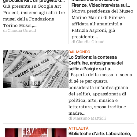
gli Oculus Rift: un progetto di
Firenze. Videointervista sul
realtà virtuale che continuerà
Già presente su Google Art
nuovo incarico che affianca
Nuova presidenza del Museo
al Borgo Medievale e alla GAM
Project, insieme agli altri tre
quello alla Fondazione Torino
Marino Marini di Firenze
musei della Fondazione
Musei
affidata all’unanimità a
Torino Musei,…
Patrizia Asproni, già
di Claudia Giraud
presidente…
di Claudia Giraud
DAL MONDO
Lo Strillone: la contessa
Greffulhe, antesignana del
selfie a Parigi e su La
Repubblica. E poi Touraine
“Esperta della messa in scena
secondo Gregotti, i conti della
di sé (e per questa
Fondazione Torino Musei
considerata un’antesignana
del selfie), appassionata di
politica, arte, musica e
letteratura, sposa tradita e
madre…
di Massimo Mattioli
ATTUALITÀ
Biblioteche d’arte. Laboratorio,