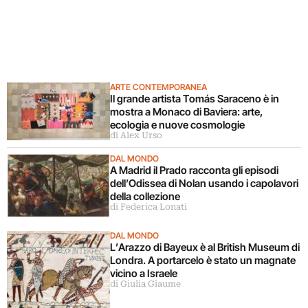
ARTE CONTEMPORANEA
Il grande artista Tomás Saraceno è in
mostra a Monaco di Baviera: arte,
ecologia e nuove cosmologie
di Alex Urso
DAL MONDO
A Madrid il Prado racconta gli episodi
dell’Odissea di Nolan usando i capolavori
della collezione
di Federica Lonati
DAL MONDO
L’Arazzo di Bayeux è al British Museum di
Londra. A portarcelo è stato un magnate
vicino a Israele
di Giulia Giaume