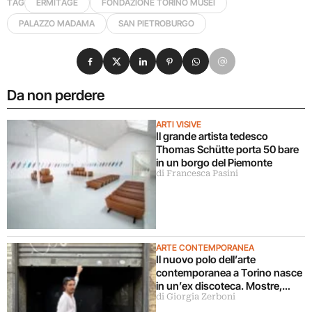
TAG
ERMITAGE
FONDAZIONE TORINO MUSEI
PALAZZO MADAMA
SAN PIETROBURGO
Condividi su Facebook
Condividi su X
Condividi su LinkedIn
Condividi su Pinterest
Condividi su WhatsApp
Condividi su Email
Da non perdere
ARTI VISIVE
Il grande artista tedesco
Thomas Schütte porta 50 bare
in un borgo del Piemonte
di Francesca Pasini
ARTE CONTEMPORANEA
Il nuovo polo dell’arte
contemporanea a Torino nasce
in un’ex discoteca. Mostre,
di Giorgia Zerboni
cinema, teatro, concerti,