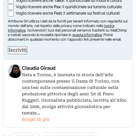
Voglio ricevere anche
Tailor
: il quindicinale su moda e cultura
Voglio ricevere anche
Pax
: il quindicinale sul turismo culturale
Voglio ricevere anche
Fest
: il settimanale sui festival culturali
Artribune Srl utilizza i dati da te forniti per tenerti informato con regolarità sul
mondo dell'arte, nel rispetto della privacy come indicato nella
nostra
informativa
. Iscrivendoti i tuoi dati personali verranno trasferiti su MailChimp
e trattati secondo le modalità riportate in
questa informativa
. Potrai
disiscriverti in qualsiasi momento con l'apposito link presente nelle email.
Iscriviti
Claudia Giraud
Nata a Torino, è laureata in storia dell’arte
contemporanea presso il Dams di Torino, con
una tesi sulla contaminazione culturale nella
produzione pittorica degli anni '50 di Piero
Ruggeri. Giornalista pubblicista, iscritta all’Albo
dal 2006, svolge attività giornalistica per
testate…
Scopri di più