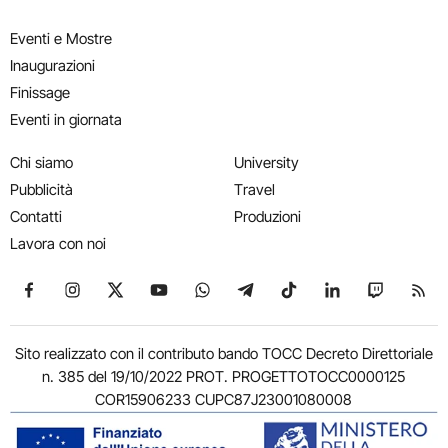
Eventi e Mostre
Inaugurazioni
Finissage
Eventi in giornata
Chi siamo
University
Pubblicità
Travel
Contatti
Produzioni
Lavora con noi
Seguici su Facebook
Seguici su Instagram
Seguici su X
Seguici su YouTube
Seguici su WhatsApp
Seguici su Telegram
Seguici su TikTok
Seguici su Link
Seguici su
Segui
Sito realizzato con il contributo bando TOCC Decreto Direttoriale
n. 385 del 19/10/2022 PROT. PROGETTOTOCC0000125
COR15906233 CUPC87J23001080008