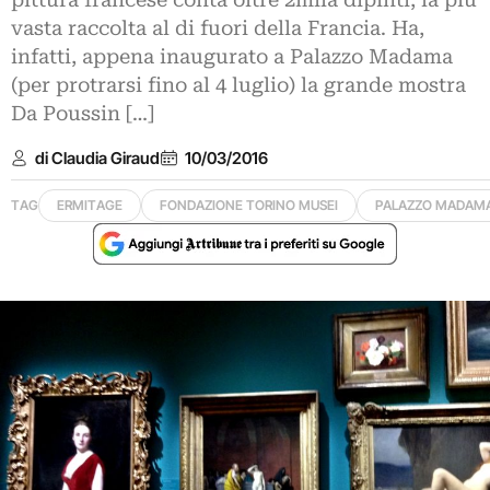
pittura francese conta oltre 2mila dipinti, la più
vasta raccolta al di fuori della Francia. Ha,
infatti, appena inaugurato a Palazzo Madama
(per protrarsi fino al 4 luglio) la grande mostra
Da Poussin […]
di Claudia Giraud
10/03/2016
TAG
ERMITAGE
FONDAZIONE TORINO MUSEI
PALAZZO MADAM