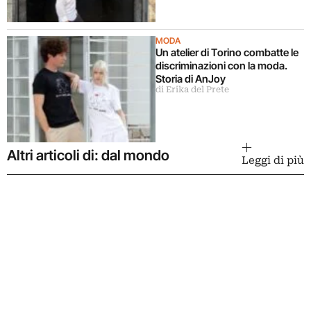
performance: “vogliamo
coinvolgere pubblici diversi”
MODA
Un atelier di Torino combatte le
discriminazioni con la moda.
Storia di AnJoy
di Erika del Prete
Altri articoli di: dal mondo
Leggi di più