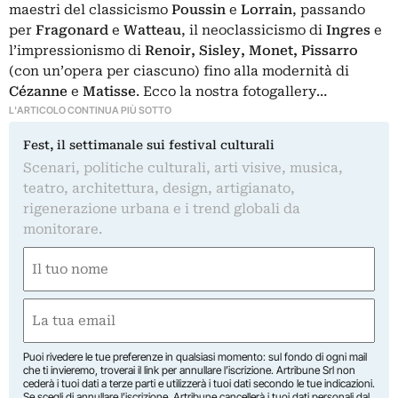
maestri del classicismo
Poussin
e
Lorrain
, passando
per
Fragonard
e
Watteau
, il neoclassicismo di
Ingres
e
l’impressionismo di
Renoir, Sisley, Monet, Pissarro
(con un’opera per ciascuno) fino alla modernità di
Cézanne
e
Matisse
. Ecco la nostra fotogallery…
L'ARTICOLO CONTINUA PIÙ SOTTO
Fest, il settimanale sui festival culturali
Scenari, politiche culturali, arti visive, musica,
teatro, architettura, design, artigianato,
rigenerazione urbana e i trend globali da
monitorare.
Nome
(Obbligatorio)
Nome
Email
(Obbligatorio)
Puoi rivedere le tue preferenze in qualsiasi momento: sul fondo di ogni mail
che ti invieremo, troverai il link per annullare l’iscrizione. Artribune Srl non
cederà i tuoi dati a terze parti e utilizzerà i tuoi dati secondo le tue indicazioni.
Se scegli di annullare l’iscrizione, Artribune cancellerà i tuoi dati personali dal