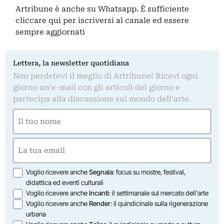
Artribune è anche su Whatsapp. È sufficiente
cliccare qui
per iscriversi al canale ed essere
sempre aggiornati
Lettera, la newsletter quotidiana
Non perdetevi il meglio di Artribune! Ricevi ogni
giorno un'e-mail con gli articoli del giorno e
partecipa alla discussione sul mondo dell'arte.
Nome
(Obbligatorio)
Nome
Email
(Obbligatorio)
Opzioni
Voglio ricevere anche
Segnala
: focus su mostre, festival,
didattica ed eventi culturali
Voglio ricevere anche
Incanti
: il settimanale sul mercato dell'arte
Voglio ricevere anche
Render
: il quindicinale sulla rigenerazione
urbana