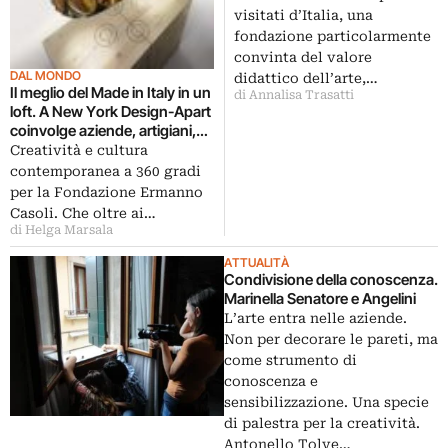
visitati d’Italia, una
fondazione particolarmente
convinta del valore
DAL MONDO
didattico dell’arte,…
Il meglio del Made in Italy in un
di Annalisa Trasatti
loft. A New York Design-Apart
coinvolge aziende, artigiani,
creativi, studenti: showroom e
Creatività e cultura
spazio eventi, in partnership
contemporanea a 360 gradi
con Elica e Fondazione Casoli
per la Fondazione Ermanno
Casoli. Che oltre ai…
di Helga Marsala
ATTUALITÀ
Condivisione della conoscenza.
Marinella Senatore e Angelini
L’arte entra nelle aziende.
Non per decorare le pareti, ma
come strumento di
conoscenza e
sensibilizzazione. Una specie
di palestra per la creatività.
Antonello Tolve…