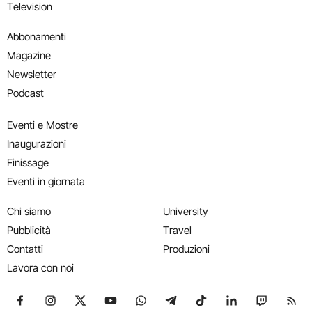
Television
Abbonamenti
Magazine
Newsletter
Podcast
Eventi e Mostre
Inaugurazioni
Finissage
Eventi in giornata
Chi siamo
University
Pubblicità
Travel
Contatti
Produzioni
Lavora con noi
Seguici su Facebook
Seguici su Instagram
Seguici su X
Seguici su YouTube
Seguici su WhatsApp
Seguici su Telegram
Seguici su TikTok
Seguici su Link
Seguici su
Segui