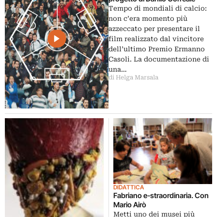
Tempo di mondiali di calcio:
non c’era momento più
azzeccato per presentare il
film realizzato dal vincitore
dell’ultimo Premio Ermanno
Casoli. La documentazione di
una…
di Helga Marsala
DIDATTICA
Fabriano e-straordinaria. Con
Mario Airò
Metti uno dei musei più