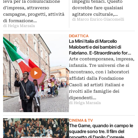
e comunicazione aziendale
impegni tenaci. Questo
leva per la comunicazione
con la cultura e gli artisti
dovrebbe fare qualsiasi
d’impresa, attraverso
agitatore culturale,…
campagne, progetti, attività
di Marco Enrico Giacomelli
di formazione…
di Helga Marsala
DIDATTICA
La Mini Italia di Marcello
Maloberti e dei bambini di
Fabriano. E-Straordinario for
Kids
Arte contemporanea, impresa,
infanzia. Tre universi che si
incontrano, con i laboratori
affidati dalla Fondazione
Casoli ad artisti italiani e
rivolti alle famiglie dei
dipendenti…
di Helga Marsala
CINEMA & TV
The Game, quando in campo le
squadre sono tre. Il film del
progetto di Danilo Correale