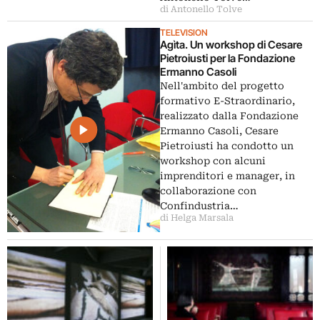
di Antonello Tolve
TELEVISION
Agìta. Un workshop di Cesare
Pietroiusti per la Fondazione
Ermanno Casoli
Nell'ambito del progetto
formativo E-Straordinario,
realizzato dalla Fondazione
Ermanno Casoli, Cesare
Pietroiusti ha condotto un
workshop con alcuni
imprenditori e manager, in
collaborazione con
Confindustria…
di Helga Marsala