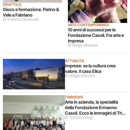
DIDATTICA
Gioco e formazione. Perino &
Vele a Fabriano
di Valeria Carnevali
ARTE CONTEMPORANEA
10 anni di successi per la
Fondazione Casoli. Fra arte e
impresa
di Helga Marsala
ATTUALITÀ
Imprese: se la cultura crea
valore. Il caso Elica
di Helga Marsala
TRIBNEWS
Arte in azienda, la specialità
della Fondazione Ermanno
Casoli. Ecco le immagini di The
di Emilia Giorgi
Whishful Map, opera corale di
Pietro Ruffo realizzata a Roma
con il gruppo Angelini