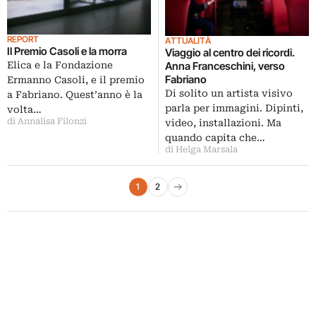
REPORT
ATTUALITÀ
Il Premio Casoli e la morra
Viaggio al centro dei ricordi.
Anna Franceschini, verso
Elica e la Fondazione
Fabriano
Ermanno Casoli, e il premio
Di solito un artista visivo
a Fabriano. Quest’anno è la
parla per immagini. Dipinti,
volta…
di Annalisa Filonzi
video, installazioni. Ma
quando capita che…
di Helga Marsala
Paginazione degli articoli
1
2
Pagina successiva