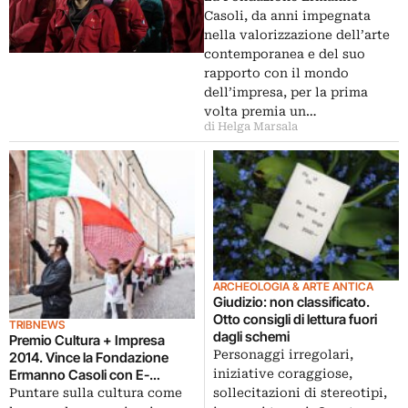
lavoro diventa spazio del teatro
Casoli, da anni impegnata
nella valorizzazione dell’arte
contemporanea e del suo
rapporto con il mondo
dell’impresa, per la prima
volta premia un…
di Helga Marsala
ARCHEOLOGIA & ARTE ANTICA
Giudizio: non classificato.
Otto consigli di lettura fuori
TRIBNEWS
dagli schemi
Premio Cultura + Impresa
Personaggi irregolari,
2014. Vince la Fondazione
iniziative coraggiose,
Ermanno Casoli con E-
Straordinario: fare formazione
sollecitazioni di stereotipi,
Puntare sulla cultura come