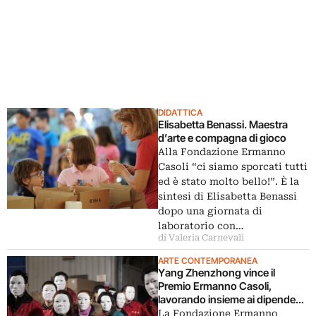
DIDATTICA
Elisabetta Benassi. Maestra
d’arte e compagna di gioco
Alla Fondazione Ermanno
Casoli “ci siamo sporcati tutti
ed è stato molto bello!”. È la
sintesi di Elisabetta Benassi
dopo una giornata di
laboratorio con…
di Valeria Carnevali
ARTE CONTEMPORANEA
Yang Zhenzhong vince il
Premio Ermanno Casoli,
lavorando insieme ai dipendenti
di Elica a Shanghai. Lo spazio di
La Fondazione Ermanno