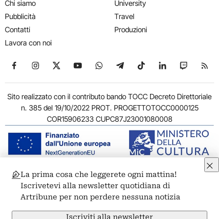
Chi siamo
University
Pubblicità
Travel
Contatti
Produzioni
Lavora con noi
Seguici su Facebook
Seguici su Instagram
Seguici su X
Seguici su YouTube
Seguici su WhatsApp
Seguici su Telegram
Seguici su TikTok
Seguici su Link
Seguici su
Segui
Sito realizzato con il contributo bando TOCC Decreto Direttoriale
n. 385 del 19/10/2022 PROT. PROGETTOTOCC0000125
COR15906233 CUPC87J23001080008
La prima cosa che leggerete ogni mattina!
© 2011-2026 ARTRIBUNE srl – Corso Vittorio Emanuele II, 287 –
Iscrivetevi alla newsletter quotidiana di
00186 Roma - P.I. 11381581005
Artribune per non perdere nessuna notizia
Privacy: Responsabile della protezione dei dati personali
ARTRIBUNE srl – Corso Vittorio Emanuele II, 287 – 00186 Roma
Iscriviti alla newsletter