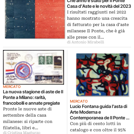
Che anno è stato per Il Ponte
Casa d’Aste e le novità del 2023
I risultati raggiunti nel 2022
hanno mostrato una crescita
di fatturato per la casa d’aste
milanese Il Ponte, che è già
alle prese con il…
di Antonio Mirabelli
MERCATO
La nuova stagione di aste de Il
Ponte a Milano: rarità,
MERCATO
francobolli e annate pregiate
Lucio Fontana guida l’asta di
Pronte le nuove aste di
Arte Moderna e
settembre della casa
Contemporanea de Il Ponte a
milanese: si riparte con
Milano
Con più di cento lotti in
filatelia, libri e…
catalogo e con oltre il 95%
di Cristina Masturzo