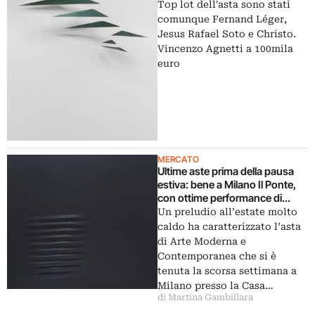
euro
Top lot dell'asta sono stati
comunque Fernand Léger,
Jesus Rafael Soto e Christo.
Vincenzo Agnetti a 100mila
euro
MERCATO
Ultime aste prima della pausa
estiva: bene a Milano Il Ponte,
con ottime performance di
Agostino Bonalumi, Giuseppe
Un preludio all’estate molto
Capogrossi, Mario Schifano
caldo ha caratterizzato l’asta
di Arte Moderna e
Contemporanea che si è
tenuta la scorsa settimana a
Milano presso la Casa…
di Martina Gambillara