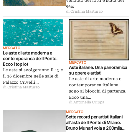
venduto dei lotti è stata del
96%
di Cristina Masturzo
MERCATO
Le aste di arte moderna e
contemporanea de Il Ponte.
MERCATO
Ecco i top lot
Aste italiane. Una panoramica
Le aste si svolgeranno il 15 e
su opere e artisti
il 16 dicembre nelle sale di
Le aste di arte moderna e
Palazzo Crivelli…
contemporanea italiana
di Cristina Masturzo
sono ai blocchi di partenza.
Ecco una…
di Antonella Crippa
MERCATO
Sette record per artisti italiani
all’asta de Il Ponte di Milano.
Bruno Munari vola a 200mila