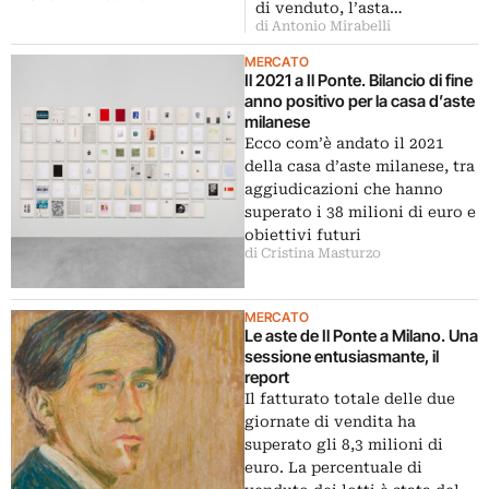
di venduto, l’asta…
di Antonio Mirabelli
MERCATO
Il 2021 a Il Ponte. Bilancio di fine
anno positivo per la casa d’aste
milanese
Ecco com’è andato il 2021
della casa d’aste milanese, tra
aggiudicazioni che hanno
superato i 38 milioni di euro e
obiettivi futuri
di Cristina Masturzo
MERCATO
Le aste de Il Ponte a Milano. Una
sessione entusiasmante, il
report
Il fatturato totale delle due
giornate di vendita ha
superato gli 8,3 milioni di
euro. La percentuale di