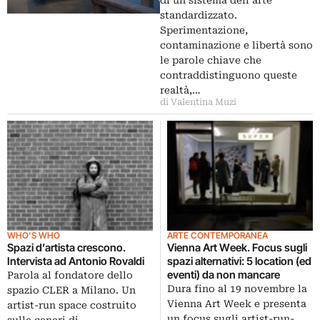
di un sistema dell’arte
standardizzato.
Sperimentazione,
contaminazione e libertà sono
le parole chiave che
contraddistinguono queste
realtà,…
di Valentina Muzi
WHO'S WHO
ARTE CONTEMPORANEA
Spazi d’artista crescono.
Vienna Art Week. Focus sugli
Intervista ad Antonio Rovaldi
spazi alternativi: 5 location (ed
eventi) da non mancare
Parola al fondatore dello
Dura fino al 19 novembre la
spazio CLER a Milano. Un
Vienna Art Week e presenta
artist-run space costruito
un focus sugli artist-run-
sulle ceneri di…