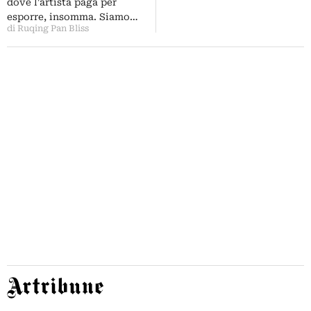
dove l'artista paga per
esporre, insomma. Siamo…
di Ruqing Pan Bliss
Artribune