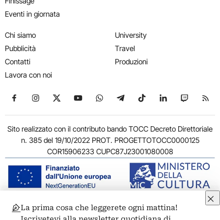
Finissage
Eventi in giornata
Chi siamo
University
Pubblicità
Travel
Contatti
Produzioni
Lavora con noi
Seguici su Facebook
Seguici su Instagram
Seguici su X
Seguici su YouTube
Seguici su WhatsApp
Seguici su Telegram
Seguici su TikTok
Seguici su Link
Seguici su
Segui
Sito realizzato con il contributo bando TOCC Decreto Direttoriale
n. 385 del 19/10/2022 PROT. PROGETTOTOCC0000125
COR15906233 CUPC87J23001080008
La prima cosa che leggerete ogni mattina!
© 2011-2026 ARTRIBUNE srl – Corso Vittorio Emanuele II, 287 –
Iscrivetevi alla newsletter quotidiana di