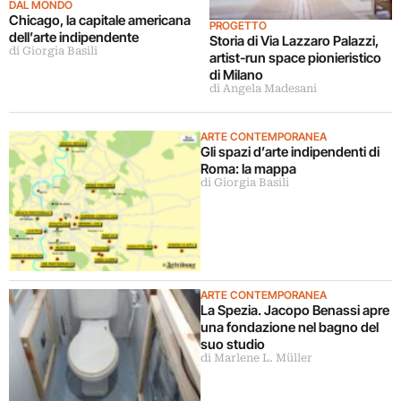
DAL MONDO
Chicago, la capitale americana
PROGETTO
dell’arte indipendente
Storia di Via Lazzaro Palazzi,
di Giorgia Basili
artist-run space pionieristico
di Milano
di Angela Madesani
ARTE CONTEMPORANEA
Gli spazi d’arte indipendenti di
Roma: la mappa
di Giorgia Basili
ARTE CONTEMPORANEA
La Spezia. Jacopo Benassi apre
una fondazione nel bagno del
suo studio
di Marlene L. Müller