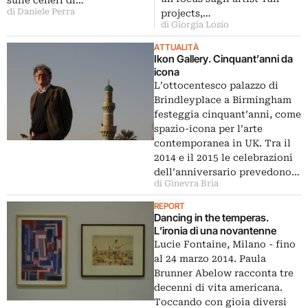
di Daniele Perra
projects,…
di Giorgia Losio
ATTUALITÀ
Ikon Gallery. Cinquant’anni da
icona
L’ottocentesco palazzo di
Brindleyplace a Birmingham
festeggia cinquant’anni, come
spazio-icona per l’arte
contemporanea in UK. Tra il
2014 e il 2015 le celebrazioni
dell’anniversario prevedono…
di Ginevra Bria
REPORT
Dancing in the temperas.
L’ironia di una novantenne
Lucie Fontaine, Milano - fino
al 24 marzo 2014. Paula
Brunner Abelow racconta tre
decenni di vita americana.
Toccando con gioia diversi