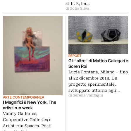
stili. E, lei…
di Sofia Silva
REPORT
Gli “oltre” di Matteo Callegari e
Soren Roi
Lucie Fontane, Milano – fino
al 22 dicembre 2013. Un
progetto sperimentale,
sviluppato attorno agli…
di Serena Vanzaghi
ARTE CONTEMPORANEA
I Magnifici 9 New York. The
artist-run week
Vanity Galleries,
Cooperative Galleries e
Artist-run Spaces. Posti