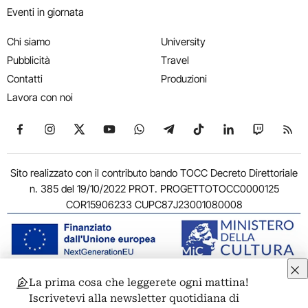
Eventi in giornata
Chi siamo
University
Pubblicità
Travel
Contatti
Produzioni
Lavora con noi
Seguici su Facebook
Seguici su Instagram
Seguici su X
Seguici su YouTube
Seguici su WhatsApp
Seguici su Telegram
Seguici su TikTok
Seguici su Link
Seguici su
Segui
Sito realizzato con il contributo bando TOCC Decreto Direttoriale
n. 385 del 19/10/2022 PROT. PROGETTOTOCC0000125
COR15906233 CUPC87J23001080008
La prima cosa che leggerete ogni mattina!
© 2011-2026 ARTRIBUNE srl – Corso Vittorio Emanuele II, 287 –
Iscrivetevi alla newsletter quotidiana di
00186 Roma - P.I. 11381581005