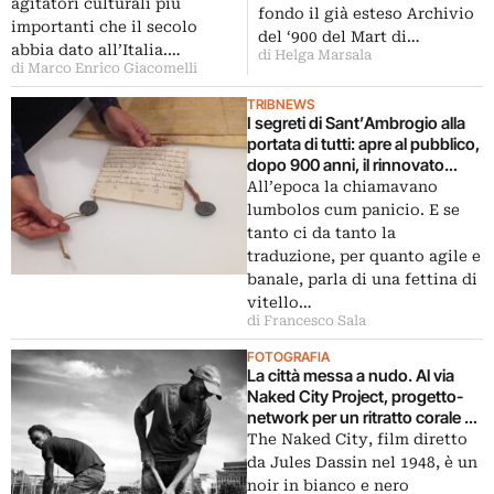
agitatori culturali più
donazione importante, tra
fondo il già esteso Archivio
importanti che il secolo
documenti, volumi, video,
del ‘900 del Mart di…
abbia dato all’Italia.…
carteggi
di Helga Marsala
di Marco Enrico Giacomelli
TRIBNEWS
I segreti di Sant’Ambrogio alla
portata di tutti: apre al pubblico,
dopo 900 anni, il rinnovato
archivio capitolare della basilica
All’epoca la chiamavano
milanese. E tra messali
lumbolos cum panicio. E se
rinascimentali e bolle papali
tanto ci da tanto la
spunta anche la prima ricetta
traduzione, per quanto agile e
della mitica cotoletta…
banale, parla di una fettina di
vitello…
di Francesco Sala
FOTOGRAFIA
La città messa a nudo. Al via
Naked City Project, progetto-
network per un ritratto corale di
Roma. Ecco un’anteprima
The Naked City, film diretto
dell’archivio fotografico, che
da Jules Dassin nel 1948, è un
racconta il volto
noir in bianco e nero