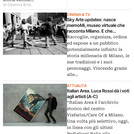
di Ginevra Bria
CINEMA & TV
Sky Arte updates: nasce
memoMi, museo virtuale che
racconta Milano. E che
comincia le sue attività
Raccoglie, organizza, ordina
pubbliche nel nome di Dino Risi
ed espone a un pubblico
potenzialmente infinito la
storia millenaria di Milano, le
sue tradizioni e i suoi
personaggi. Vincendo grazie
alle…
ATTUALITÀ
Italian Area. Luca Rossi dà i voti
agli artisti (A-C)
“Italian Area è l'archivio
storico del centro
Viafarini/Care Of a Milano.
Una volta più selettivo, oggi,
in linea con gli ultimi
Padiglioni Italia alla