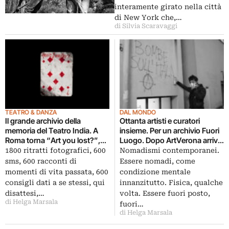
contemporaneo dell’Urbe
interamente girato nella città
di New York che,…
di Silvia Scaravaggi
TEATRO & DANZA
DAL MONDO
Il grande archivio della
Ottanta artisti e curatori
memoria del Teatro India. A
insieme. Per un archivio Fuori
Roma torna “Art you lost?”,
Luogo. Dopo ArtVerona arriva
una riflessione corale sul tema
a Berlino il progetto dedicato al
1800 ritratti fotografici, 600
Nomadismi contemporanei.
della perdita. Migliaia di
nomadismo: un data base
sms, 600 racconti di
Essere nomadi, come
oggetti, segni, parole. Per
mobile e in progress
momenti di vita passata, 600
condizione mentale
ritrovarsi, raccontandosi
consigli dati a se stessi, qui
innanzitutto. Fisica, qualche
disattesi,…
volta. Essere fuori posto,
di Helga Marsala
fuori…
di Helga Marsala