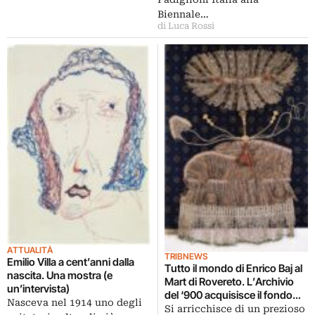
Biennale…
di Luca Rossi
ATTUALITÀ
TRIBNEWS
Emilio Villa a cent’anni dalla
Tutto il mondo di Enrico Baj al
nascita. Una mostra (e
Mart di Rovereto. L’Archivio
un’intervista)
del ‘900 acquisisce il fondo
Nasceva nel 1914 uno degli
personale dell’artista. Una
Si arricchisce di un prezioso