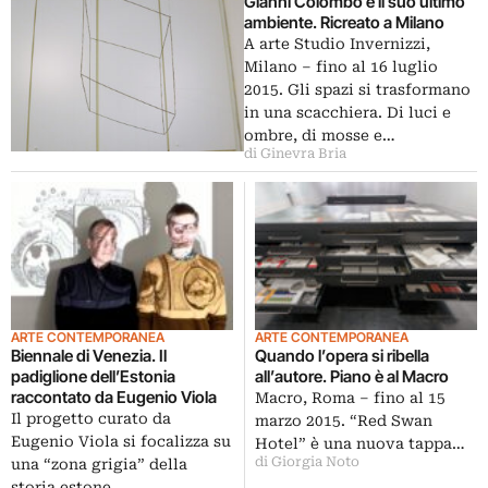
Gianni Colombo e il suo ultimo
ambiente. Ricreato a Milano
A arte Studio Invernizzi,
Milano – fino al 16 luglio
2015. Gli spazi si trasformano
in una scacchiera. Di luci e
ombre, di mosse e…
di Ginevra Bria
ARTE CONTEMPORANEA
ARTE CONTEMPORANEA
Biennale di Venezia. Il
Quando l’opera si ribella
padiglione dell’Estonia
all’autore. Piano è al Macro
raccontato da Eugenio Viola
Macro, Roma – fino al 15
Il progetto curato da
marzo 2015. “Red Swan
Eugenio Viola si focalizza su
Hotel” è una nuova tappa…
di Giorgia Noto
una “zona grigia” della
storia estone…