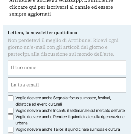
Artribune è anche su Whatsapp. È sufficiente
cliccare qui
per iscriversi al canale ed essere
sempre aggiornati
Lettera, la newsletter quotidiana
Non perdetevi il meglio di Artribune! Ricevi ogni
giorno un'e-mail con gli articoli del giorno e
partecipa alla discussione sul mondo dell'arte.
Nome
(Obbligatorio)
Nome
Email
(Obbligatorio)
Opzioni
Voglio ricevere anche
Segnala
: focus su mostre, festival,
didattica ed eventi culturali
Voglio ricevere anche
Incanti
: il settimanale sul mercato dell'arte
Voglio ricevere anche
Render
: il quindicinale sulla rigenerazione
urbana
Voglio ricevere anche
Tailor
: il quindicinale su moda e cultura