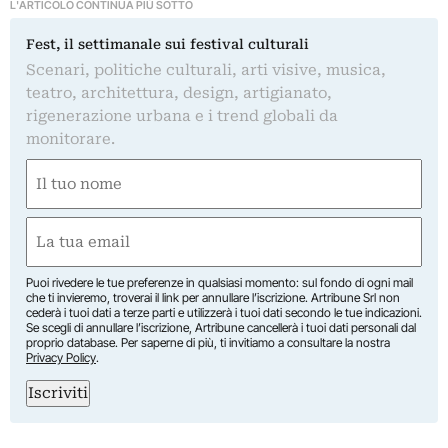
L'ARTICOLO CONTINUA PIÙ SOTTO
Fest, il settimanale sui festival culturali
Scenari, politiche culturali, arti visive, musica,
teatro, architettura, design, artigianato,
rigenerazione urbana e i trend globali da
monitorare.
Nome
(Obbligatorio)
Nome
Email
(Obbligatorio)
Puoi rivedere le tue preferenze in qualsiasi momento: sul fondo di ogni mail
che ti invieremo, troverai il link per annullare l’iscrizione. Artribune Srl non
cederà i tuoi dati a terze parti e utilizzerà i tuoi dati secondo le tue indicazioni.
Se scegli di annullare l’iscrizione, Artribune cancellerà i tuoi dati personali dal
proprio database. Per saperne di più, ti invitiamo a consultare la nostra
Privacy Policy
.
Iscriviti