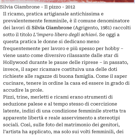
Silvia Giambrone - Il pizzo - 2012
Il ricamo, pratica artigianale antichissima e
prevalentemente femminile, è il comune denominatore
dei lavori di
Silvia Giambrone
(Agrigento, 1981) raccolti
sotto il titolo
L’impero libero degli schiavi
. Se oggi a
questa pratica le donne si dedicano meno
frequentemente per lavoro e più spesso per hobby –
viene usato come diversivo rilassante dalle star di
Hollywood durante le pause delle riprese – in passato,
invece, il saper ricamare costituiva una delle doti
richieste alle ragazze di buona famiglia. Come il saper
cucinare, tenere in ordine la casa ed essere in grado di
accudire la prole.
Pizzi, trine, merletti e ricami erano strumenti di
seduzione palese e al tempo stesso di coercizione
latente, indizi di una condizione femminile stretta tra
apparente libertà e reale asservimento a stereotipi
sociali. Così, sulle foto del matrimonio dei genitori,
l’artista ha applicato, ma solo sui volti femminili, dei