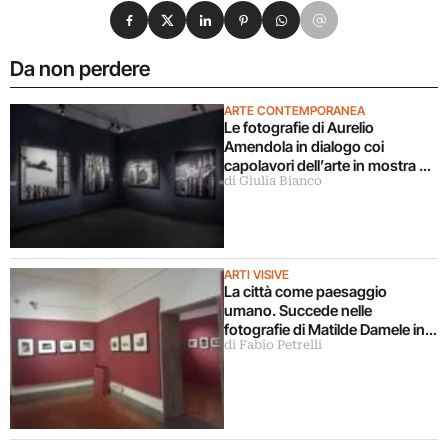
Condividi su Facebook
Condividi su X
Condividi su LinkedIn
Condividi su Pinterest
Condividi su WhatsApp
Condividi su Email
Da non perdere
ARTE CONTEMPORANEA
Le fotografie di Aurelio
Amendola in dialogo coi
capolavori dell’arte in mostra a
di Giulia Bianco
Milano
ARTI VISIVE
La città come paesaggio
umano. Succede nelle
fotografie di Matilde Damele in
di Fabio Petrelli
mostra a Roma