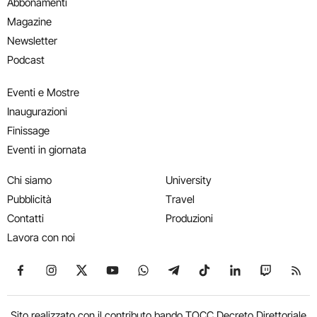
Abbonamenti
Magazine
Newsletter
Podcast
Eventi e Mostre
Inaugurazioni
Finissage
Eventi in giornata
Chi siamo
University
Pubblicità
Travel
Contatti
Produzioni
Lavora con noi
Seguici su Facebook
Seguici su Instagram
Seguici su X
Seguici su YouTube
Seguici su WhatsApp
Seguici su Telegram
Seguici su TikTok
Seguici su Link
Seguici su
Segui
Sito realizzato con il contributo bando TOCC Decreto Direttoriale