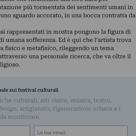
ntazione più tormentata dei sentimenti umani in
n uno sguardo accorato, in una bocca contratta da
si rappresentati in mostra pongono la figura di
i umana sofferenza. Ed è qui che l’artista trova
ra fisico e metafisico, rileggendo un tema
attraverso una personale ricerca, che va oltre il
ligioso.
nale sui festival culturali
iche culturali, arti visive, musica, teatro,
design, artigianato, rigenerazione urbana e i
 da monitorare.
Email