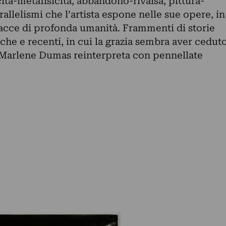
cità-metafisicità, abbandono-rivalsa, pittura-
allelismi che l’artista espone nelle sue opere, in
acce di profonda umanità. Frammenti di storie
iche e recenti, in cui la grazia sembra aver cedut
 Marlene Dumas reinterpreta con pennellate