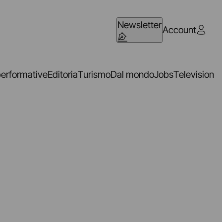
Newsletter
Account
performative
Editoria
Turismo
Dal mondo
Jobs
Television