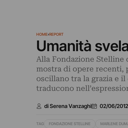
HOME
›
REPORT
Umanità svel
Alla Fondazione Stelline 
mostra di opere recenti, p
oscillano tra la grazia e 
traducono nell’espressione
di Serena Vanzaghi
02/06/201
TAG
FONDAZIONE STELLINE
MARLENE DUM