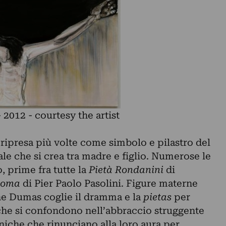
2012 - courtesy the artist
ripresa più volte come simbolo e pilastro del
le che si crea tra madre e figlio. Numerose le
, prime fra tutte la
Pietà Rondanini
di
oma
di Pier Paolo Pasolini. Figure materne
ene Dumas coglie il dramma e la
pietas
per
pi che si confondono nell’abbraccio struggente
niche che rinunciano alla loro aura per