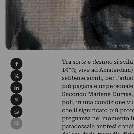
Condividi su Facebook
Tra
sorte
e
destino
si svil
1953; vive ad Amsterdam) 
Condividi su X
sebbene simili, per l’artis
Condividi su LinkedIn
più pagana e impersonale, l
Secondo Marlene Dumas, la
Condividi su Pinterest
poli, in una condizione vu
Condividi su WhatsApp
che il significato più prof
pregnanza nel momento in 
Condividi su Email
paradossale antitesi conci