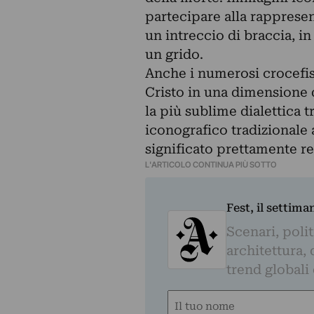
partecipare alla rapprese
un intreccio di braccia, i
un grido.
Anche i numerosi crocefis
Cristo in una dimensione d
la più sublime dialettica t
iconografico tradizionale 
significato prettamente re
L'ARTICOLO CONTINUA PIÙ SOTTO
Fest, il settima
Scenari, polit
architettura, 
trend globali
Nome