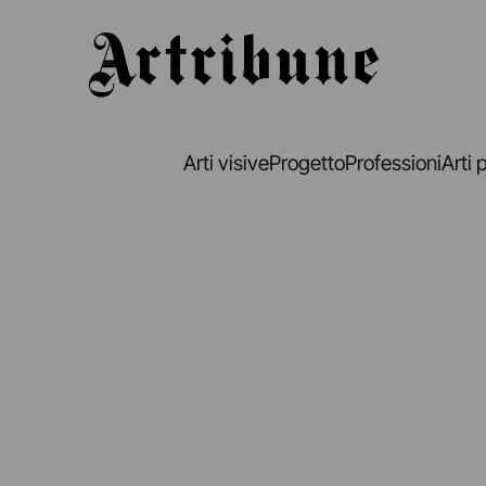
Artribune
Arti visive
Progetto
Professioni
Arti 