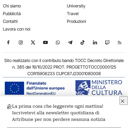
Chi siamo
University
Pubblicità
Travel
Contatti
Produzioni
Lavora con noi
Seguici su Facebook
Seguici su Instagram
Seguici su X
Seguici su YouTube
Seguici su WhatsApp
Seguici su Telegram
Seguici su TikTok
Seguici su Link
Seguici su
Segui
Sito realizzato con il contributo bando TOCC Decreto Direttoriale
n. 385 del 19/10/2022 PROT. PROGETTOTOCC0000125
COR15906233 CUPC87J23001080008
La prima cosa che leggerete ogni mattina!
© 2011-2026 ARTRIBUNE srl – Corso Vittorio Emanuele II, 287 –
Iscrivetevi alla newsletter quotidiana di
00186 Roma - P.I. 11381581005
Artribune per non perdere nessuna notizia
Privacy: Responsabile della protezione dei dati personali
ARTRIBUNE srl – Corso Vittorio Emanuele II, 287 – 00186 Roma