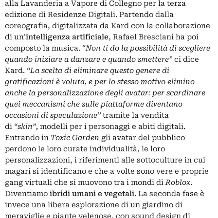
alla
Lavanderia a Vapore di Collegno
per la terza
edizione di
Residenze Digitali
. Partendo dalla
coreografia, digitalizzata da Kard con la collaborazione
di un’
intelligenza artificiale
, Rafael Bresciani ha poi
composto la musica. “
Non ti do la possibilità di scegliere
quando iniziare a danzare e quando smettere”
ci dice
Kard.
“La scelta di eliminare questo genere di
gratificazioni è voluta, e per lo stesso motivo elimino
anche la personalizzazione degli avatar: per scardinare
quei meccanismi che sulle piattaforme diventano
occasioni di speculazione”
tramite la vendita
di
“skin”,
modelli per i personaggi e abiti digitali.
Entrando in
Toxic Garden
gli avatar del pubblico
perdono le loro curate individualità, le loro
personalizzazioni, i riferimenti alle sottoculture in cui
magari si identificano e che a volte sono vere e proprie
gang virtuali che si muovono tra i mondi di
Roblox
.
Diventiamo
ibridi umani e vegetali
. La seconda fase è
invece una libera esplorazione di un giardino di
meraviglie e piante velenose, con sound design di