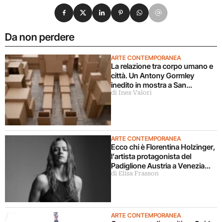
Condividi su Facebook
Condividi su X
Condividi su LinkedIn
Condividi su Pinterest
Condividi su WhatsApp
Condividi su Email
Da non perdere
ARTE CONTEMPORANEA
La relazione tra corpo umano e
città. Un Antony Gormley
inedito in mostra a San
di Ines Valori
Gimignano
ARTE CONTEMPORANEA
Ecco chi è Florentina Holzinger,
l’artista protagonista del
Padiglione Austria a Venezia
di Elisa Frasson
2026
ARTE CONTEMPORANEA