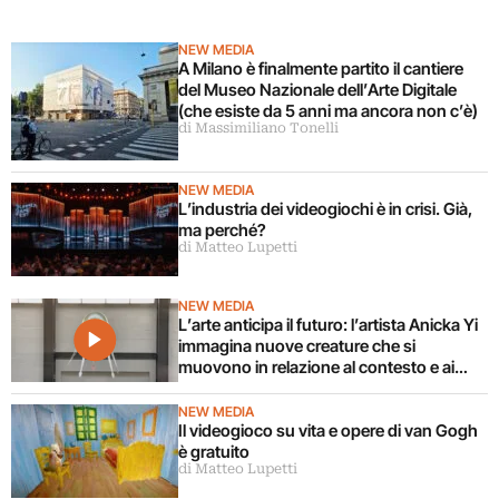
NEW MEDIA
A Milano è finalmente partito il cantiere
del Museo Nazionale dell’Arte Digitale
(che esiste da 5 anni ma ancora non c’è)
di Massimiliano Tonelli
NEW MEDIA
L’industria dei videogiochi è in crisi. Già,
ma perché?
di Matteo Lupetti
NEW MEDIA
L’arte anticipa il futuro: l’artista Anicka Yi
immagina nuove creature che si
muovono in relazione al contesto e ai
corpi circostanti
NEW MEDIA
Il videogioco su vita e opere di van Gogh
è gratuito
di Matteo Lupetti