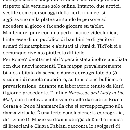
rispetto alla versione solo online. Intanto, due attrici,
vestite come personaggi della performance, si
aggiravano nella platea aiutando le persone ad
accedere al gioco e facendo giocare su tablet.
Mantenere, pure con una performance videoludica,
l’interesse di un pubblico di bambini (e di genitori)
armati di smartphone e abituati ai ritmi di
TikTok
si è
comunque rivelato piuttosto difficile.
Per RomeVideoGameLab l’opera è stata inoltre ampliata
con due nuovi momenti. Una mappa prevalentemente
bianca abitata da
scene e danze coreografate da 50
studenti di scuola superiore
, su temi come bullismo e
prevaricazione, durante un laboratorio tenuto da Kard
il giorno precedente. E infine
Narcissus and Lady in the
Mist
, con il notevole intervento delle danzatrici Bruna
Cerasa e Irene Mammarella che si sovrappongono alla
danza virtuale. È una forte conclusione: la coreografia,
di Tiziano Di Muzio su drammaturgia di Kard e musica
di Bresciani e Chiara Fabian, racconta lo svolgersi di