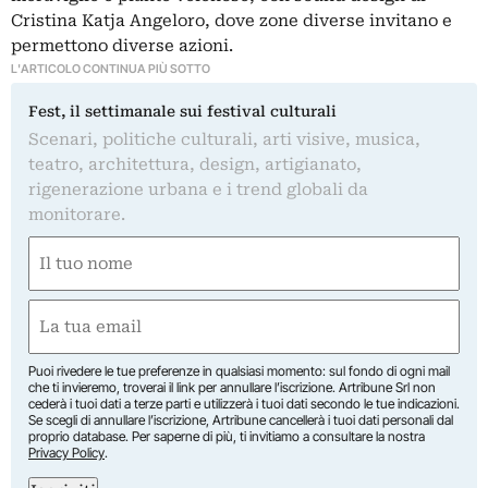
Cristina Katja Angeloro, dove zone diverse invitano e
permettono diverse azioni.
L'ARTICOLO CONTINUA PIÙ SOTTO
Fest, il settimanale sui festival culturali
Scenari, politiche culturali, arti visive, musica,
teatro, architettura, design, artigianato,
rigenerazione urbana e i trend globali da
monitorare.
Nome
(Obbligatorio)
Nome
Email
(Obbligatorio)
Puoi rivedere le tue preferenze in qualsiasi momento: sul fondo di ogni mail
che ti invieremo, troverai il link per annullare l’iscrizione. Artribune Srl non
cederà i tuoi dati a terze parti e utilizzerà i tuoi dati secondo le tue indicazioni.
Se scegli di annullare l’iscrizione, Artribune cancellerà i tuoi dati personali dal
proprio database. Per saperne di più, ti invitiamo a consultare la nostra
Privacy Policy
.