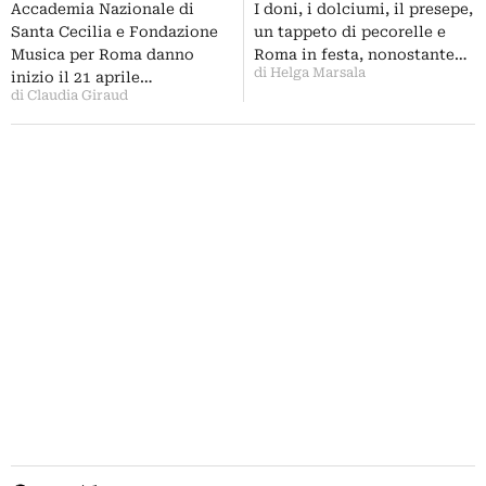
Piacentini gioca con l’icona del
Accademia Nazionale di
I doni, i dolciumi, il presepe,
presepe, tra performance e
Santa Cecilia e Fondazione
un tappeto di pecorelle e
installazioni
Musica per Roma danno
Roma in festa, nonostante…
di Helga Marsala
inizio il 21 aprile…
di Claudia Giraud