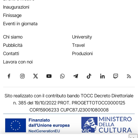
Inaugurazioni
Finissage
Eventi in giornata
Chi siamo
University
Pubblicità
Travel
Contatti
Produzioni
Lavora con noi
Seguici su Facebook
Seguici su Instagram
Seguici su X
Seguici su YouTube
Seguici su WhatsApp
Seguici su Telegram
Seguici su TikTok
Seguici su Link
Seguici su
Segui
Sito realizzato con il contributo bando TOCC Decreto Direttoriale
n. 385 del 19/10/2022 PROT. PROGETTOTOCC0000125
COR15906233 CUPC87J23001080008