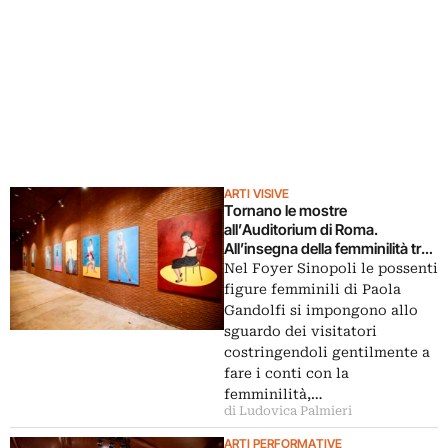
ARTI VISIVE
Tornano le mostre
all’Auditorium di Roma.
All’insegna della femminilità tra
grandi opere colorate
Nel Foyer Sinopoli le possenti
figure femminili di Paola
Gandolfi si impongono allo
sguardo dei visitatori
costringendoli gentilmente a
fare i conti con la
femminilità,…
di Ludovica Palmieri
ARTI PERFORMATIVE