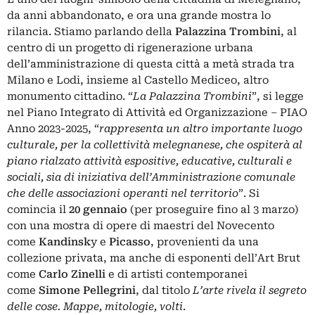
da anni abbandonato, e ora una grande mostra lo
rilancia. Stiamo parlando della
Palazzina Trombini
, al
centro di un progetto di rigenerazione urbana
dell’amministrazione di questa città a metà strada tra
Milano e Lodi, insieme al Castello Mediceo, altro
monumento cittadino. “
La Palazzina Trombini
”, si legge
nel Piano Integrato di Attività ed Organizzazione – PIAO
Anno 2023-2025, “
rappresenta un altro importante luogo
culturale, per la collettività melegnanese, che ospiterà al
piano rialzato attività espositive, educative, culturali e
sociali, sia di iniziativa dell’Amministrazione comunale
che delle associazioni operanti nel territorio
”. Si
comincia il
20 gennaio
(per proseguire fino al 3 marzo)
con una mostra di opere di maestri del Novecento
come
Kandinsk
y e
Picasso
, provenienti da una
collezione privata, ma anche di esponenti dell’Art Brut
come
Carlo Zinelli
e di artisti contemporanei
come
Simone Pellegrini
, dal titolo
L’arte rivela il segreto
delle cose. Mappe, mitologie, volti
.