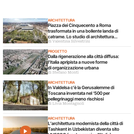
ARCHITETTURA
Piazza dei Cinquecento a Roma
trasformata in una bollente landa di
catrame. Lo studio di architettura
di Valentina Silvestrini
disconosce il progetto
PROGETTO
Dalla rigenerazione alla città diffusa:
l’Italia apripista a nuove forme
di organizzazione urbana
di Stefano Monti
ARCHITETTURA
In Valdelsa c’è la Gerusalemme di
Toscana inventata nel ‘500 per
pellegrinaggi meno rischiosi
di Livia Montagnoli
ARCHITETTURA
L’architettura modernista della città di
Tashkent in Uzbekistan diventa sito