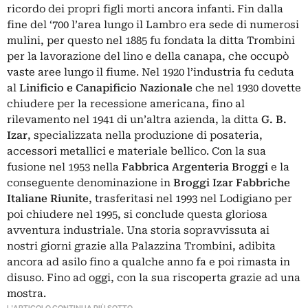
ricordo dei propri figli morti ancora infanti. Fin dalla
fine del ‘700 l’area lungo il Lambro era sede di numerosi
mulini, per questo nel 1885 fu fondata la ditta Trombini
per la lavorazione del lino e della canapa, che occupò
vaste aree lungo il fiume. Nel 1920 l’industria fu ceduta
al
Linificio e Canapificio Nazionale
che nel 1930 dovette
chiudere per la recessione americana, fino al
rilevamento nel 1941 di un’altra azienda, la ditta
G. B.
Izar
, specializzata nella produzione di posateria,
accessori metallici e materiale bellico. Con la sua
fusione nel 1953 nella
Fabbrica Argenteria Broggi
e la
conseguente denominazione in
Broggi Izar Fabbriche
Italiane Riunite
, trasferitasi nel 1993 nel Lodigiano per
poi chiudere nel 1995, si conclude questa gloriosa
avventura industriale. Una storia sopravvissuta ai
nostri giorni grazie alla Palazzina Trombini, adibita
ancora ad asilo fino a qualche anno fa e poi rimasta in
disuso. Fino ad oggi, con la sua riscoperta grazie ad una
mostra.
L'ARTICOLO CONTINUA PIÙ SOTTO