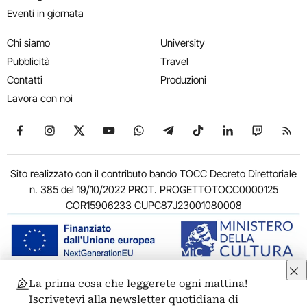
Eventi in giornata
Chi siamo
University
Pubblicità
Travel
Contatti
Produzioni
Lavora con noi
Seguici su Facebook
Seguici su Instagram
Seguici su X
Seguici su YouTube
Seguici su WhatsApp
Seguici su Telegram
Seguici su TikTok
Seguici su Link
Seguici su
Segui
Sito realizzato con il contributo bando TOCC Decreto Direttoriale
n. 385 del 19/10/2022 PROT. PROGETTOTOCC0000125
COR15906233 CUPC87J23001080008
La prima cosa che leggerete ogni mattina!
© 2011-2026 ARTRIBUNE srl – Corso Vittorio Emanuele II, 287 –
Iscrivetevi alla newsletter quotidiana di
00186 Roma - P.I. 11381581005