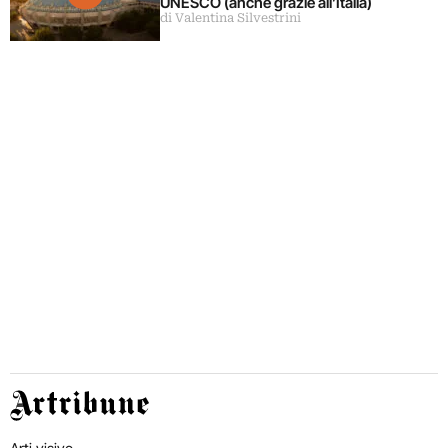
UNESCO (anche grazie all’Italia)
di Valentina Silvestrini
Artribune