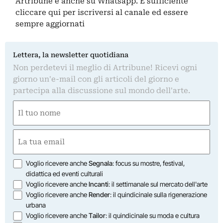
Artribune è anche su Whatsapp. È sufficiente
cliccare qui
per iscriversi al canale ed essere
sempre aggiornati
Lettera, la newsletter quotidiana
Non perdetevi il meglio di Artribune! Ricevi ogni
giorno un'e-mail con gli articoli del giorno e
partecipa alla discussione sul mondo dell'arte.
Nome
(Required)
First
Email
(Required)
Opzioni
Voglio ricevere anche
Segnala
: focus su mostre, festival,
didattica ed eventi culturali
Voglio ricevere anche
Incanti
: il settimanale sul mercato dell'arte
Voglio ricevere anche
Render
: il quindicinale sulla rigenerazione
urbana
Voglio ricevere anche
Tailor
: il quindicinale su moda e cultura