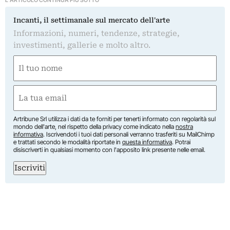
Incanti, il settimanale sul mercato dell'arte
Informazioni, numeri, tendenze, strategie,
investimenti, gallerie e molto altro.
Nome
(Required)
First
Email
(Required)
Artribune Srl utilizza i dati da te forniti per tenerti informato con regolarità sul
mondo dell'arte, nel rispetto della privacy come indicato nella
nostra
informativa
. Iscrivendoti i tuoi dati personali verranno trasferiti su MailChimp
e trattati secondo le modalità riportate in
questa informativa
. Potrai
disiscriverti in qualsiasi momento con l'apposito link presente nelle email.
Iscriviti