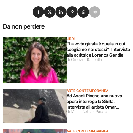
Condividi su Facebook
Condividi su X
Condividi su LinkedIn
Condividi su Pinterest
Condividi su WhatsApp
Condividi su Email
Da non perdere
LIBRI
“La volta giusta è quella in cui
scegliamo noi stessi”. Intervista
alla scrittrice Lorenza Gentile
di Ginevra Barbetti
ARTE CONTEMPORANEA
Ad Ascoli Piceno una nuova
opera interroga la Sibilla.
Intervista all’artista Omar
di Maria Letizia Paiato
Galliani
ARTE CONTEMPORANEA