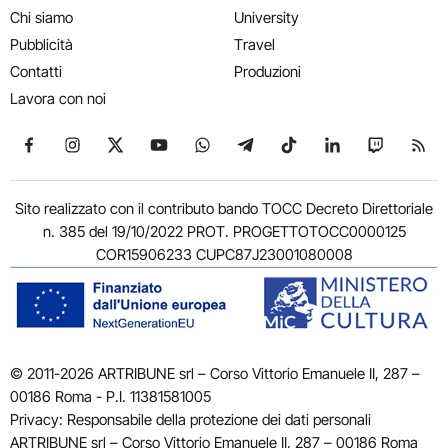
Chi siamo
University
Pubblicità
Travel
Contatti
Produzioni
Lavora con noi
Seguici su Facebook
Seguici su Instagram
Seguici su X
Seguici su YouTube
Seguici su WhatsApp
Seguici su Telegram
Seguici su TikTok
Seguici su Link
Seguici su
Segui
Sito realizzato con il contributo bando TOCC Decreto Direttoriale
n. 385 del 19/10/2022 PROT. PROGETTOTOCC0000125
COR15906233 CUPC87J23001080008
© 2011-2026 ARTRIBUNE srl – Corso Vittorio Emanuele II, 287 –
00186 Roma - P.I. 11381581005
Privacy: Responsabile della protezione dei dati personali
ARTRIBUNE srl – Corso Vittorio Emanuele II, 287 – 00186 Roma