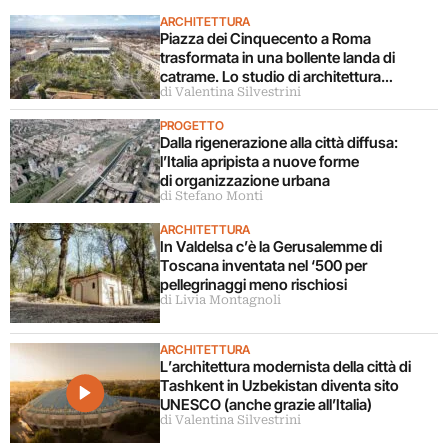
ARCHITETTURA
Piazza dei Cinquecento a Roma
trasformata in una bollente landa di
catrame. Lo studio di architettura
di Valentina Silvestrini
disconosce il progetto
PROGETTO
Dalla rigenerazione alla città diffusa:
l’Italia apripista a nuove forme
di organizzazione urbana
di Stefano Monti
ARCHITETTURA
In Valdelsa c’è la Gerusalemme di
Toscana inventata nel ‘500 per
pellegrinaggi meno rischiosi
di Livia Montagnoli
ARCHITETTURA
L’architettura modernista della città di
Tashkent in Uzbekistan diventa sito
UNESCO (anche grazie all’Italia)
di Valentina Silvestrini