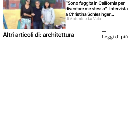
“Sono fuggita in California per
diventare me stessa”. Intervista
a Christina Schlesinger
di Antonino La Vela
delle Guerrilla Girls
Altri articoli di: architettura
Leggi di più