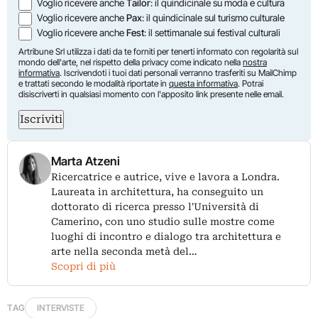
Voglio ricevere anche
Tailor
: il quindicinale su moda e cultura
Voglio ricevere anche
Pax
: il quindicinale sul turismo culturale
Voglio ricevere anche
Fest
: il settimanale sui festival culturali
Artribune Srl utilizza i dati da te forniti per tenerti informato con regolarità sul
mondo dell'arte, nel rispetto della privacy come indicato nella
nostra
informativa
. Iscrivendoti i tuoi dati personali verranno trasferiti su MailChimp
e trattati secondo le modalità riportate in
questa informativa
. Potrai
disiscriverti in qualsiasi momento con l'apposito link presente nelle email.
Iscriviti
Marta Atzeni
Ricercatrice e autrice, vive e lavora a Londra.
Laureata in architettura, ha conseguito un
dottorato di ricerca presso l'Università di
Camerino, con uno studio sulle mostre come
luoghi di incontro e dialogo tra architettura e
arte nella seconda metà del…
Scopri di più
TAG
INTERVISTE