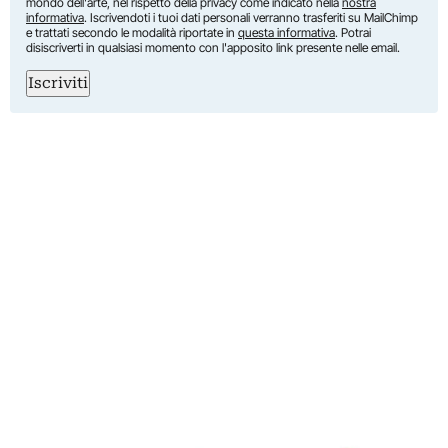
mondo dell'arte, nel rispetto della privacy come indicato nella
nostra
informativa
. Iscrivendoti i tuoi dati personali verranno trasferiti su MailChimp
e trattati secondo le modalità riportate in
questa informativa
. Potrai
disiscriverti in qualsiasi momento con l'apposito link presente nelle email.
Iscriviti