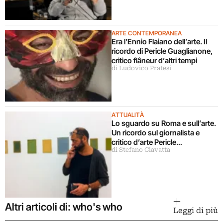
ARTE CONTEMPORANEA
Era l’Ennio Flaiano dell’arte. Il
ricordo di Pericle Guaglianone,
critico flâneur d’altri tempi
di Ludovico Pratesi
ATTUALITÀ
Lo sguardo su Roma e sull’arte.
Un ricordo sul giornalista e
critico d’arte Pericle
di Stefano Ciavatta
Guaglianone
Altri articoli di: who's who
Leggi di più