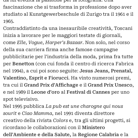
fascinazione che si trasforma in professione dopo aver
studiato al Kunstgewerbeschule di Zurigo tra il 1961 e il
1965.
Contraddistinto da una inesauribile creatività, Toscani
inizia a lavorare per le maggiori testate di giornali,
come
Elle
,
Vogue
,
Harper’s Bazaar.
Non solo, nel corso
della sua carriera firma anche famose campagne
pubblicitarie per l’industria della moda, prima fra tutte
per
Benetton
(con cui fonda il centro di ricerca Fabrica
nel 1994), a cui poi sono seguite:
Jesus Jeans, Prenatal,
Valentino, Esprit e Fiorucci
. Ha vinto numerosi premi,
tra cui il
Grand Prix d’Affichage
e il
Grand Prix Unesco
,
e nel 1989 il
Leone d’oro
al
Festival di Cannes
per uno
spot televisivo.
Nel 1995 pubblica
La pub est une charogne qui nous
sourit
e
Ciao Mamma
, nel 1991 diventa direttore
creativo della rivista
Colors
e, tra gli ultimi progetti, si
ricordano le collaborazioni con il
Ministero
dell’Ambiente e della Salute,
la
Regione Calabria
e la