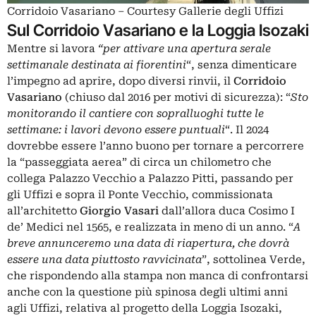
Corridoio Vasariano – Courtesy Gallerie degli Uffizi
Sul Corridoio Vasariano e la Loggia Isozaki
Mentre si lavora
“per attivare una apertura serale
settimanale destinata ai fiorentini
“, senza dimenticare
l’impegno ad aprire, dopo diversi rinvii, il
Corridoio
Vasariano
(chiuso dal 2016 per motivi di sicurezza): “
Sto
monitorando il cantiere con sopralluoghi tutte le
settimane: i lavori devono essere puntuali
“. Il 2024
dovrebbe essere l’anno buono per tornare a percorrere
la “passeggiata aerea” di circa un chilometro che
collega Palazzo Vecchio a Palazzo Pitti, passando per
gli Uffizi e sopra il Ponte Vecchio, commissionata
all’architetto
Giorgio
Vasari
dall’allora duca Cosimo I
de’ Medici nel 1565, e realizzata in meno di un anno. “
A
breve annunceremo una data di riapertura, che dovrà
essere una data piuttosto ravvicinata
”, sottolinea Verde,
che rispondendo alla stampa non manca di confrontarsi
anche con la questione più spinosa degli ultimi anni
agli Uffizi, relativa al progetto della
Loggia Isozaki
,