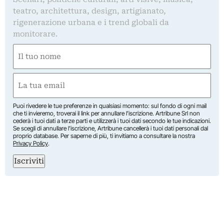
teatro, architettura, design, artigianato,
rigenerazione urbana e i trend globali da
monitorare.
Nome
(Required)
First
Email
(Required)
Puoi rivedere le tue preferenze in qualsiasi momento: sul fondo di ogni mail
che ti invieremo, troverai il link per annullare l’iscrizione. Artribune Srl non
cederà i tuoi dati a terze parti e utilizzerà i tuoi dati secondo le tue indicazioni.
Se scegli di annullare l’iscrizione, Artribune cancellerà i tuoi dati personali dal
proprio database. Per saperne di più, ti invitiamo a consultare la nostra
Privacy Policy
.
Iscriviti