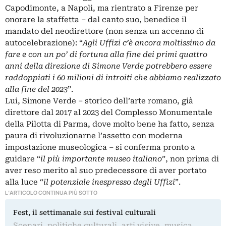
Capodimonte
, a Napoli, ma rientrato a Firenze per
onorare la staffetta – dal canto suo, benedice il
mandato del neodirettore (non senza un accenno di
autocelebrazione): “
Agli Uffizi c’è ancora moltissimo da
fare e con un po’ di fortuna alla fine dei primi quattro
anni della direzione di Simone Verde potrebbero essere
raddoppiati i 60 milioni di introiti che abbiamo realizzato
alla fine del 2023
”.
Lui, Simone Verde – storico dell’arte romano, già
direttore dal 2017 al 2023 del
Complesso Monumentale
della Pilotta
di Parma, dove molto bene ha fatto, senza
paura di rivoluzionarne l’assetto con moderna
impostazione museologica – si conferma pronto a
guidare “
il più importante museo italiano
”, non prima di
aver reso merito al suo predecessore di aver portato
alla luce “
il potenziale inespresso degli Uffizi
”.
L'ARTICOLO CONTINUA PIÙ SOTTO
Fest, il settimanale sui festival culturali
Scenari, politiche culturali, arti visive, musica,