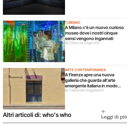
TURISMO
A Milano c’è un nuovo curioso
museo dove i nostri cinque
sensi vengono ingannati
di Vittoria Caprotti
ARTE CONTEMPORANEA
A Firenze apre una nuova
galleria che guarda all’arte
emergente italiana in modo
di Caterina Angelucci
decentrato
Altri articoli di: who's who
Leggi di più