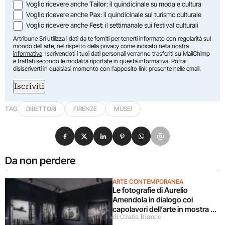
Voglio ricevere anche
Tailor
: il quindicinale su moda e cultura
Voglio ricevere anche
Pax
: il quindicinale sul turismo culturale
Voglio ricevere anche
Fest
: il settimanale sui festival culturali
Artribune Srl utilizza i dati da te forniti per tenerti informato con regolarità sul
mondo dell'arte, nel rispetto della privacy come indicato nella
nostra
informativa
. Iscrivendoti i tuoi dati personali verranno trasferiti su MailChimp
e trattati secondo le modalità riportate in
questa informativa
. Potrai
disiscriverti in qualsiasi momento con l'apposito link presente nelle email.
Iscriviti
TAG
DIRETTORI
FIRENZE
MUSEI
Condividi su Facebook
Condividi su X
Condividi su LinkedIn
Condividi su Pinterest
Condividi su WhatsApp
Condividi su Email
Da non perdere
ARTE CONTEMPORANEA
Le fotografie di Aurelio
Amendola in dialogo coi
capolavori dell’arte in mostra a
di Giulia Bianco
Milano