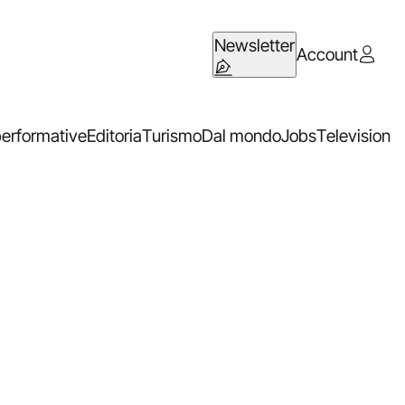
Newsletter
Account
performative
Editoria
Turismo
Dal mondo
Jobs
Television