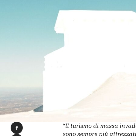
Condividi su Facebook
“
ll
turismo di massa
invade
sono sempre più attrezzati