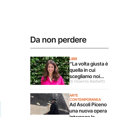
e
Da non perdere
LIBRI
“La volta giusta è
quella in cui
scegliamo noi
di Ginevra Barbetti
stessi”.
Intervista alla
scrittrice
ARTE
CONTEMPORANEA
Lorenza Gentile
Ad Ascoli Piceno
una nuova opera