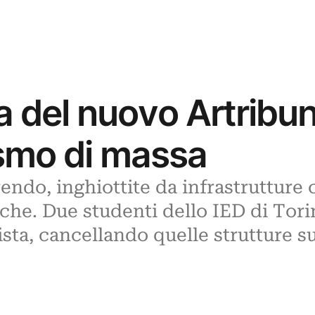
na del nuovo Artrib
rismo di massa
ndo, inghiottite da infrastrutture 
tiche. Due studenti dello IED di To
ista, cancellando quelle strutture s