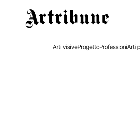
Artribune
Arti visive
Progetto
Professioni
Arti 