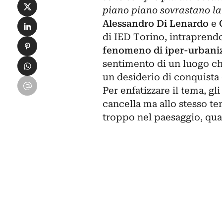
Condividi su X
piano piano sovrastano la 
Condividi su LinkedIn
Alessandro Di Lenardo
e
di
IED Torino
, intraprend
Condividi su Pinterest
fenomeno di iper-urbani
Condividi su WhatsApp
sentimento di un luogo che
un desiderio di conquista
Condividi su Email
Per enfatizzare il tema, gl
cancella ma allo stesso te
troppo nel paesaggio, qual