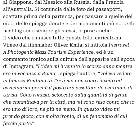
al Giappone, dal Messico alla Russia, dalla Francia
all’Australia. Si comincia dalle foto dei passaporti,
scattate prima della partenza, per passare a quelle del
cibo, delle spiagge dorate e dei monumenti più noti. Gli
hashtag sono sempre gli stessi, le pose anche.
Il video che riunisce tutte queste foto, caricato su
Vimeo dal filmmaker
Oliver Kmia
, si intitola
Instravel –
A Photogenic Mass Tourism Experience
, ed è un
commento ironico sulla cultura dell’apparire nell’epoca
di Instagram. “
L’idea mi è venuta lo scorso anno mentre
ero in vacanza a Roma
”, spiega l’autore, “v
olevo vedere
la famosa Fontana di Trevi ma non sono riuscito ad
avvicinarmi perché il posto era assaltato da centinaia di
turisti. Sono rimasto scioccato dalla quantità di gente
che camminava per la città, ma mi sono reso conto che io
ero uno di loro, ne più ne meno. In questo video mi
prendo gioco, con molta ironia, di un fenomeno di cui
faccio parte
.”