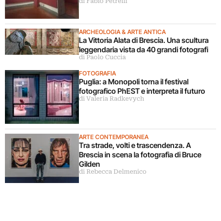
di Fabio Petrelli
ARCHEOLOGIA & ARTE ANTICA
La Vittoria Alata di Brescia. Una scultura
leggendaria vista da 40 grandi fotografi
di Paolo Cuccia
FOTOGRAFIA
Puglia: a Monopoli torna il festival
fotografico PhEST e interpreta il futuro
di Valeria Radkevych
ARTE CONTEMPORANEA
Tra strade, volti e trascendenza. A
Brescia in scena la fotografia di Bruce
Gilden
di Rebecca Delmenico