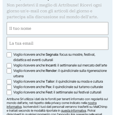
Non perdetevi il meglio di Artribune! Ricevi ogni
giorno un'e-mail con gli articoli del giorno e
partecipa alla discussione sul mondo dell'arte.
Nome
(Required)
First
Email
(Required)
Opzioni
Voglio ricevere anche
Segnala
: focus su mostre, festival,
didattica ed eventi culturali
Voglio ricevere anche
Incanti
: il settimanale sul mercato dell'arte
Voglio ricevere anche
Render
: il quindicinale sulla rigenerazione
urbana
Voglio ricevere anche
Tailor
: il quindicinale su moda e cultura
Voglio ricevere anche
Pax
: il quindicinale sul turismo culturale
Voglio ricevere anche
Fest
: il settimanale sui festival culturali
Artribune Srl utilizza i dati da te forniti per tenerti informato con regolarità sul
mondo dell'arte, nel rispetto della privacy come indicato nella
nostra
informativa
. Iscrivendoti i tuoi dati personali verranno trasferiti su MailChimp
e trattati secondo le modalità riportate in
questa informativa
. Potrai
disiscriverti in qualsiasi momento con l'apposito link presente nelle email.