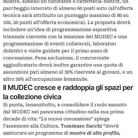
mostre, almeno un ristorante o caffetteria-bistrot, un
parcheggio interrato di almeno 60 posti auto (all’offerta
tecnica sarà attribuito un punteggio massimo di 80 su
100, 20 punti all’offerta economica). La proposta dovrà
includere un’idea di programmazione espositiva
triennale coerente con la missione del MUDEC e una
programmazione di eventi collaterali, laboratori
didattici e visite guidate per il primo anno di
concessione. Pena esclusione, il concorrente
aggiudicatario dovrà inoltre garantire una quota di
assunzioni pari almeno al 30% riservate ai giovani, e un
altro 30% all’occupazione femminile.
Il MUDEC cresce e raddoppia gli spazi per
la collezione civica
Si punta, innanzitutto, a consolidare il ruolo assunto
dal MUDEC nel panorama cittadino nella sua prima
decade di vita: “
La nuova concessione
” spiega
l’assessore alla Cultura,
Tommaso Sacchi
“
dovrà
assicurare un programma di
mostre di alto profilo
,