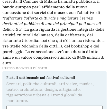
crescita. Il Comune di Milano ha infatti pubblicato il
bando europeo per l’affidamento della nuova
concessione dei servizi del museo
, con l’obiettivo di
“
rafforzare l’offerta culturale e migliorare i servizi
destinati al pubblico di uno dei principali poli museali
della città
”. La gara riguarda la gestione integrata delle
attività culturali del museo, della caffetteria, del
ristorante (ricordiamoci che qui c’è l’unico ristorante a
Tre Stelle Michelin della città…), del bookshop e del
parcheggio.
La concessione avrà una durata di otto
anni
e un valore complessivo stimato di 84,36 milioni di
euro.
L'ARTICOLO CONTINUA PIÙ SOTTO
Fest, il settimanale sui festival culturali
Scenari, politiche culturali, arti visive, musica,
teatro, architettura, design, artigianato,
rigenerazione urbana e i trend globali da
monitorare.
Nome