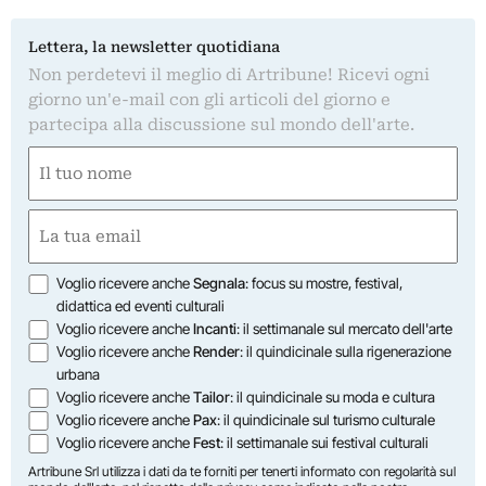
Lettera, la newsletter quotidiana
Non perdetevi il meglio di Artribune! Ricevi ogni
giorno un'e-mail con gli articoli del giorno e
partecipa alla discussione sul mondo dell'arte.
Nome
(Obbligatorio)
Nome
Email
(Obbligatorio)
Opzioni
Voglio ricevere anche
Segnala
: focus su mostre, festival,
didattica ed eventi culturali
Voglio ricevere anche
Incanti
: il settimanale sul mercato dell'arte
Voglio ricevere anche
Render
: il quindicinale sulla rigenerazione
urbana
Voglio ricevere anche
Tailor
: il quindicinale su moda e cultura
Voglio ricevere anche
Pax
: il quindicinale sul turismo culturale
Voglio ricevere anche
Fest
: il settimanale sui festival culturali
Artribune Srl utilizza i dati da te forniti per tenerti informato con regolarità sul