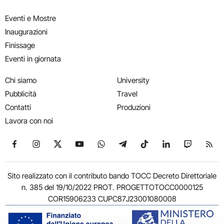
Eventi e Mostre
Inaugurazioni
Finissage
Eventi in giornata
Chi siamo
University
Pubblicità
Travel
Contatti
Produzioni
Lavora con noi
Seguici su Facebook
Seguici su Instagram
Seguici su X
Seguici su YouTube
Seguici su WhatsApp
Seguici su Telegram
Seguici su TikTok
Seguici su Link
Seguici su
Segui
Sito realizzato con il contributo bando TOCC Decreto Direttoriale
n. 385 del 19/10/2022 PROT. PROGETTOTOCC0000125
COR15906233 CUPC87J23001080008