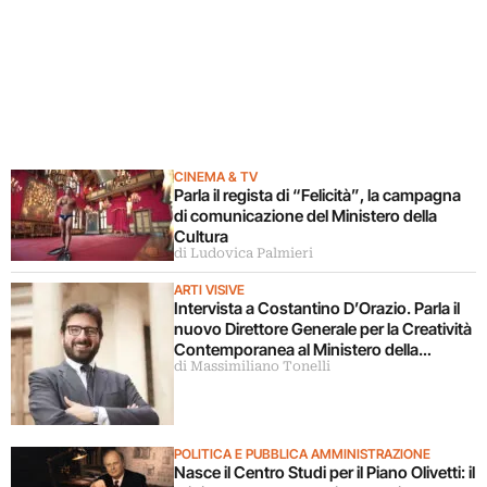
CINEMA & TV
Parla il regista di “Felicità”, la campagna
di comunicazione del Ministero della
Cultura
di Ludovica Palmieri
ARTI VISIVE
Intervista a Costantino D’Orazio. Parla il
nuovo Direttore Generale per la Creatività
Contemporanea al Ministero della
di Massimiliano Tonelli
Cultura
POLITICA E PUBBLICA AMMINISTRAZIONE
Nasce il Centro Studi per il Piano Olivetti: il