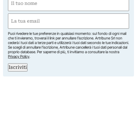
(Obbligatorio)
Nome
Email
(Obbligatorio)
Puoi rivedere le tue preferenze in qualsiasi momento: sul fondo di ogni mail
che ti invieremo, troverai il link per annullare l’iscrizione. Artribune Srl non
cederà i tuoi dati a terze parti e utilizzerà i tuoi dati secondo le tue indicazioni.
Se scegli di annullare l’iscrizione, Artribune cancellerà i tuoi dati personali dal
proprio database. Per saperne di più, ti invitiamo a consultare la nostra
Privacy Policy
.
Iscriviti