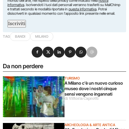
mondo dell'arte, nel rispetto della privacy come indicato nella
nostra
informativa
. Iscrivendoti i tuoi dati personali verranno trasferiti su MailChimp
e trattati secondo le modalità riportate in
questa informativa
. Potrai
disiscriverti in qualsiasi momento con l'apposito link presente nelle email.
Iscriviti
TAG
BANDI
MILANO
Condividi su Facebook
Condividi su X
Condividi su LinkedIn
Condividi su Pinterest
Condividi su WhatsApp
Condividi su Email
Da non perdere
TURISMO
A Milano c’è un nuovo curioso
museo dove i nostri cinque
sensi vengono ingannati
di Vittoria Caprotti
ARCHEOLOGIA & ARTE ANTICA