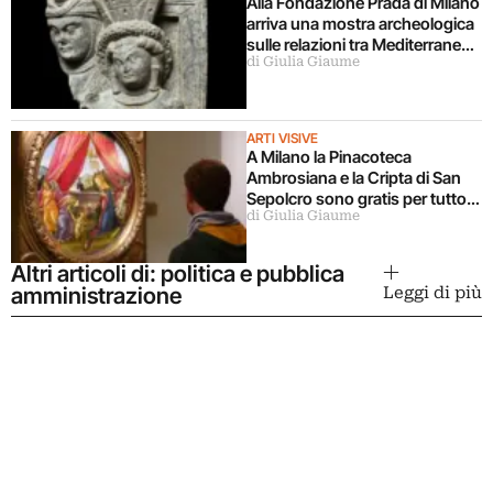
Alla Fondazione Prada di Milano
arriva una mostra archeologica
sulle relazioni tra Mediterraneo
di Giulia Giaume
e Asia
ARTI VISIVE
A Milano la Pinacoteca
Ambrosiana e la Cripta di San
Sepolcro sono gratis per tutto
di Giulia Giaume
agosto (ma solo per milanesi)
Altri articoli di: politica e pubblica
amministrazione
Leggi di più