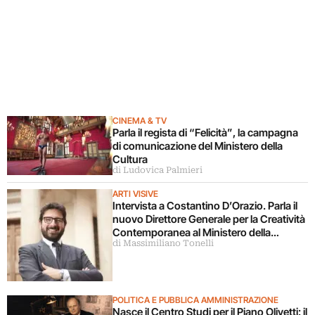
CINEMA & TV
Parla il regista di “Felicità”, la campagna
di comunicazione del Ministero della
Cultura
di Ludovica Palmieri
ARTI VISIVE
Intervista a Costantino D’Orazio. Parla il
nuovo Direttore Generale per la Creatività
Contemporanea al Ministero della
di Massimiliano Tonelli
Cultura
POLITICA E PUBBLICA AMMINISTRAZIONE
Nasce il Centro Studi per il Piano Olivetti: il