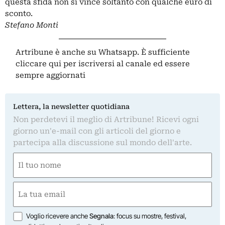
questa sfida non si vince soltanto con qualche euro di
sconto.
Stefano Monti
Artribune è anche su Whatsapp. È sufficiente
cliccare qui
per iscriversi al canale ed essere
sempre aggiornati
Lettera, la newsletter quotidiana
Non perdetevi il meglio di Artribune! Ricevi ogni
giorno un'e-mail con gli articoli del giorno e
partecipa alla discussione sul mondo dell'arte.
Nome
(Required)
First
Email
(Required)
Opzioni
Voglio ricevere anche
Segnala
: focus su mostre, festival,