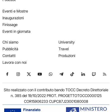
Eventi e Mostre
Inaugurazioni
Finissage
Eventi in giornata
Chi siamo
University
Pubblicità
Travel
Contatti
Produzioni
Lavora con noi
Seguici su Facebook
Seguici su Instagram
Seguici su X
Seguici su YouTube
Seguici su WhatsApp
Seguici su Telegram
Seguici su TikTok
Seguici su Link
Seguici su
Segui
Sito realizzato con il contributo bando TOCC Decreto Direttoriale
n. 385 del 19/10/2022 PROT. PROGETTOTOCC0000125
COR15906233 CUPC87J23001080008