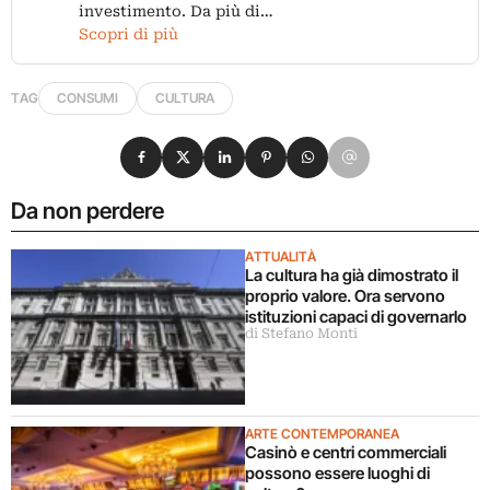
investimento. Da più di…
Scopri di più
TAG
CONSUMI
CULTURA
Condividi su Facebook
Condividi su X
Condividi su LinkedIn
Condividi su Pinterest
Condividi su WhatsApp
Condividi su Email
Da non perdere
ATTUALITÀ
La cultura ha già dimostrato il
proprio valore. Ora servono
istituzioni capaci di governarlo
di Stefano Monti
ARTE CONTEMPORANEA
Casinò e centri commerciali
possono essere luoghi di