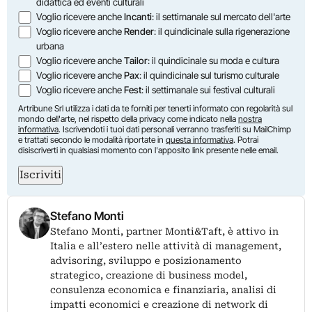
didattica ed eventi culturali
Voglio ricevere anche
Incanti
: il settimanale sul mercato dell'arte
Voglio ricevere anche
Render
: il quindicinale sulla rigenerazione
urbana
Voglio ricevere anche
Tailor
: il quindicinale su moda e cultura
Voglio ricevere anche
Pax
: il quindicinale sul turismo culturale
Voglio ricevere anche
Fest
: il settimanale sui festival culturali
Artribune Srl utilizza i dati da te forniti per tenerti informato con regolarità sul
mondo dell'arte, nel rispetto della privacy come indicato nella
nostra
informativa
. Iscrivendoti i tuoi dati personali verranno trasferiti su MailChimp
e trattati secondo le modalità riportate in
questa informativa
. Potrai
disiscriverti in qualsiasi momento con l'apposito link presente nelle email.
Iscriviti
Stefano Monti
Stefano Monti, partner Monti&Taft, è attivo in
Italia e all’estero nelle attività di management,
advisoring, sviluppo e posizionamento
strategico, creazione di business model,
consulenza economica e finanziaria, analisi di
impatti economici e creazione di network di