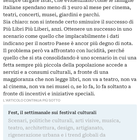
sempre targate Istat, che evidenziano come le famiglie
italiane spendano meno di 3 euro al mese per cinema,
teatri, concerti, musei, giardini e parchi.
Sia chiaro: non si intende certo sminuire il successo di
Più Libri Più Liberi, anzi. Ottenere un successo in uno
scenario come quello che implacabilmente i dati
indicano per il nostro Paese è ancor più degno di nota.
Il problema però va affrontato con lucidità, perché
quello che si sta consolidando è uno scenario in cui una
fetta sempre più piccola della popolazione accede a
servizi e a consumi culturali, a fronte di una
maggioranza che non legge libri, non va a teatro, non va
al cinema, non va nei musei o, se lo fa, lo fa soltanto a
fronte di incentivi e iniziative speciali.
L'ARTICOLO CONTINUA PIÙ SOTTO
Fest, il settimanale sui festival culturali
Scenari, politiche culturali, arti visive, musica,
teatro, architettura, design, artigianato,
rigenerazione urbana e i trend globali da