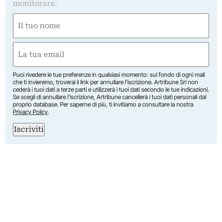
monitorare.
Nome
(Required)
First
Email
(Required)
Puoi rivedere le tue preferenze in qualsiasi momento: sul fondo di ogni mail
che ti invieremo, troverai il link per annullare l’iscrizione. Artribune Srl non
cederà i tuoi dati a terze parti e utilizzerà i tuoi dati secondo le tue indicazioni.
Se scegli di annullare l’iscrizione, Artribune cancellerà i tuoi dati personali dal
proprio database. Per saperne di più, ti invitiamo a consultare la nostra
Privacy Policy
.
Iscriviti