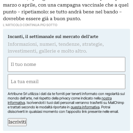
marzo o aprile, con una campagna vaccinale che a quel
punto – ripetiamolo: se tutto andrà bene nel bando –
dovrebbe essere già a buon punto.
L'ARTICOLO CONTINUA PIÙ SOTTO
Incanti, il settimanale sul mercato dell'arte
Informazioni, numeri, tendenze, strategie,
investimenti, gallerie e molto altro.
Nome
(Obbligatorio)
Nome
Email
(Obbligatorio)
Artribune Srl utilizza i dati da te forniti per tenerti informato con regolarità sul
mondo dell'arte, nel rispetto della privacy come indicato nella
nostra
informativa
. Iscrivendoti i tuoi dati personali verranno trasferiti su MailChimp
e trattati secondo le modalità riportate in
questa informativa
. Potrai
disiscriverti in qualsiasi momento con l'apposito link presente nelle email.
Iscriviti