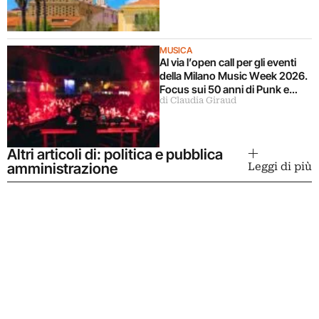
Alghero
MUSICA
Al via l’open call per gli eventi
della Milano Music Week 2026.
Focus sui 50 anni di Punk e
di Claudia Giraud
Disco
Altri articoli di: politica e pubblica
amministrazione
Leggi di più