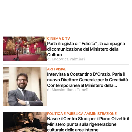
CINEMA & TV
Parla il regista di “Felicità”, la campagna
di comunicazione del Ministero della
Cultura
di Ludovica Palmieri
ARTI VISIVE
Intervista a Costantino D’Orazio. Parla il
nuovo Direttore Generale per la Creatività
Contemporanea al Ministero della
di Massimiliano Tonelli
Cultura
POLITICA E PUBBLICA AMMINISTRAZIONE
Nasce il Centro Studi per il Piano Olivetti: il
Ministero punta sulla rigenerazione
culturale delle aree interne