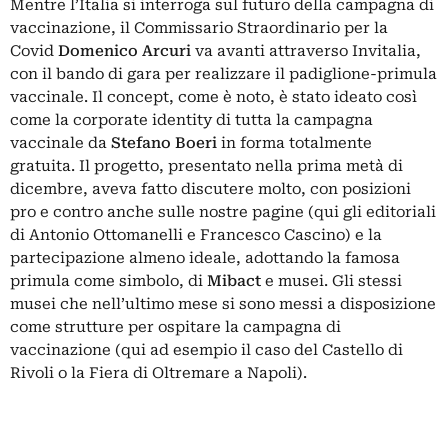
Mentre l’Italia si interroga sul futuro della campagna di
vaccinazione, il Commissario Straordinario per la
Covid
Domenico Arcuri
va avanti attraverso Invitalia,
con il bando di gara per realizzare il
padiglione-primula
vaccinale
. Il
concept
, come è noto, è stato ideato così
come la corporate identity di tutta la campagna
vaccinale da
Stefano
Boeri
in forma totalmente
gratuita. Il progetto, presentato nella prima metà di
dicembre, aveva fatto discutere molto, con posizioni
pro e contro anche sulle nostre pagine (qui gli editoriali
di
Antonio Ottomanelli
e
Francesco Cascino
) e la
partecipazione almeno ideale, adottando la famosa
primula come simbolo, di
Mibact
e musei. Gli stessi
musei che nell’ultimo mese si sono messi a disposizione
come strutture per ospitare la campagna di
vaccinazione (qui ad esempio il caso del
Castello di
Rivoli
o la Fiera di Oltremare a Napoli).