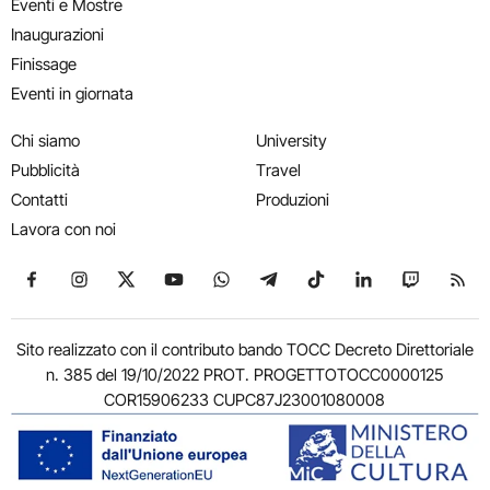
Eventi e Mostre
Inaugurazioni
Finissage
Eventi in giornata
Chi siamo
University
Pubblicità
Travel
Contatti
Produzioni
Lavora con noi
Seguici su Facebook
Seguici su Instagram
Seguici su X
Seguici su YouTube
Seguici su WhatsApp
Seguici su Telegram
Seguici su TikTok
Seguici su Link
Seguici su
Segui
Sito realizzato con il contributo bando TOCC Decreto Direttoriale
n. 385 del 19/10/2022 PROT. PROGETTOTOCC0000125
COR15906233 CUPC87J23001080008