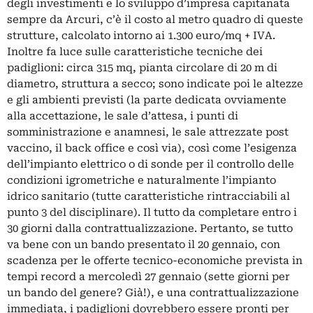
degli investimenti e lo sviluppo d’impresa capitanata
sempre da Arcuri, c’è il costo al metro quadro di queste
strutture, calcolato intorno ai 1.300 euro/mq + IVA.
Inoltre fa luce sulle caratteristiche tecniche dei
padiglioni: circa 315 mq, pianta circolare di 20 m di
diametro, struttura a secco; sono indicate poi le altezze
e gli ambienti previsti (la parte dedicata ovviamente
alla accettazione, le sale d’attesa, i punti di
somministrazione e anamnesi, le sale attrezzate post
vaccino, il back office e così via), così come l’esigenza
dell’impianto elettrico o di sonde per il controllo delle
condizioni igrometriche e naturalmente l’impianto
idrico sanitario (tutte caratteristiche rintracciabili al
punto 3 del disciplinare). Il tutto da completare entro i
30 giorni dalla contrattualizzazione. Pertanto, se tutto
va bene con un bando presentato il 20 gennaio, con
scadenza per le offerte tecnico-economiche prevista in
tempi record a mercoledì 27 gennaio (sette giorni per
un bando del genere? Già!), e una contrattualizzazione
immediata, i padiglioni dovrebbero essere pronti per