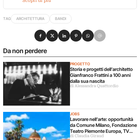
Scopri di più
TAG
ARCHITETTURA
BANDI
Condividi su Facebook
Condividi su X
Condividi su LinkedIn
Condividi su Pinterest
Condividi su WhatsApp
Condividi su Email
Da non perdere
PROGETTO
Storia e progetti dell’architetto
Gianfranco Frattini a 100 anni
dalla sua nascita
di Alessandra Quattordio
JOBS
Lavorare nell’arte: opportunità
da Comune Milano, Fondazione
Teatro Piemonte Europa, TV
di Claudia Giraud
Sorrisi&Canzoni, Fondazione