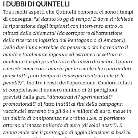
I DUBBI DI QUINTELLI
Tra i molti aspetti che Quintelli contesta ci sono i tempi
di consegna: “
si danno 30
gg
di tempo! E dove si richiede
la riparazione degli impianti con intervento entro 30
minuti dalla chiamata! (da sottoporre all’attenzione
della ricerca in logistica del Pentagono o di Amazon!).
Delle due l’una verrebbe da pensare: o chi ha redatto il
bando è totalmente ingenuo ed estraneo al settore o
qualcuno ha già pronto tutto da inizio dicembre. Oppure
succede come con i banchi per le scuole che sono andati
quasi tutti fuori tempo di consegna contrattuale (e le
penali?)”.
Inoltre i costi dell’operazione. Qualora infatti
si completasse il numero minimo di 21 padiglioni
previsti dalla gara “
dimostrativi? sperimentali?
promozionali? di fatto inutili ai fini della campagna
vaccinale) staremo tra gli 8 e i 9 milioni di euro, ma se in
un delirio di onnipotenza ne ordina 1.200 ci portiamo
attorno al mezzo miliardo di euro (di soldi nostri). E
suona male che il punteggio di aggiudicazione si basi al