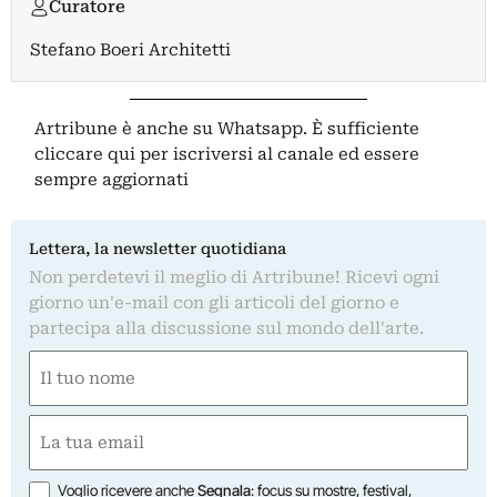
Curatore
Stefano Boeri Architetti
Artribune è anche su Whatsapp. È sufficiente
cliccare qui
per iscriversi al canale ed essere
sempre aggiornati
Lettera, la newsletter quotidiana
Non perdetevi il meglio di Artribune! Ricevi ogni
giorno un'e-mail con gli articoli del giorno e
partecipa alla discussione sul mondo dell'arte.
Nome
(Obbligatorio)
Nome
Email
(Obbligatorio)
Opzioni
Voglio ricevere anche
Segnala
: focus su mostre, festival,