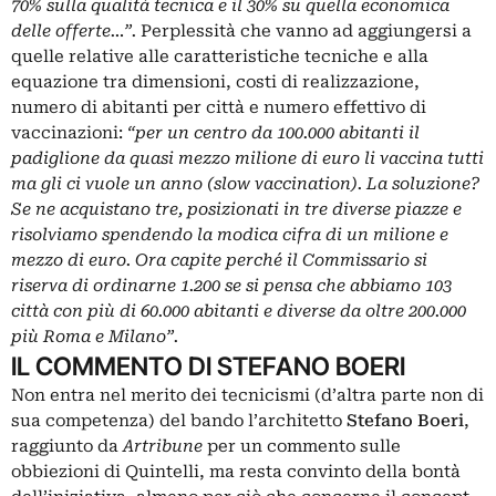
70% sulla qualità tecnica e il 30% su quella economica
delle offerte…
”.
Perplessità che vanno ad aggiungersi a
quelle relative alle caratteristiche tecniche e alla
equazione tra dimensioni, costi di realizzazione,
numero di abitanti per città e numero effettivo di
vaccinazioni:
“per un centro da 100.000 abitanti il
padiglione da quasi mezzo milione di euro li vaccina tutti
ma gli ci vuole un anno (slow vaccination). La soluzione?
Se ne acquistano tre, posizionati in tre diverse piazze e
risolviamo spendendo la modica cifra di un milione e
mezzo di euro. Ora capite perché il Commissario si
riserva di ordinarne 1.200 se si pensa che abbiamo 103
città con più di 60.000 abitanti e diverse da oltre 200.000
più Roma e Milano”.
IL COMMENTO DI STEFANO BOERI
Non entra nel merito dei tecnicismi (d’altra parte non di
sua competenza) del bando l’architetto
Stefano Boeri
,
raggiunto da
Artribune
per un commento sulle
obbiezioni di Quintelli, ma resta convinto della bontà