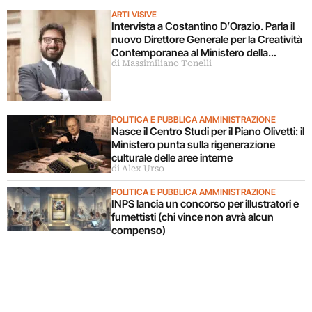
ARTI VISIVE
Intervista a Costantino D’Orazio. Parla il
nuovo Direttore Generale per la Creatività
Contemporanea al Ministero della
di Massimiliano Tonelli
Cultura
POLITICA E PUBBLICA AMMINISTRAZIONE
Nasce il Centro Studi per il Piano Olivetti: il
Ministero punta sulla rigenerazione
culturale delle aree interne
di Alex Urso
POLITICA E PUBBLICA AMMINISTRAZIONE
INPS lancia un concorso per illustratori e
fumettisti (chi vince non avrà alcun
compenso)