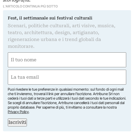
L'ARTICOLO CONTINUA PIÙ SOTTO
Fest, il settimanale sui festival culturali
Scenari, politiche culturali, arti visive, musica,
teatro, architettura, design, artigianato,
rigenerazione urbana e i trend globali da
monitorare.
Nome
(Required)
First
Email
(Required)
Puoi rivedere le tue preferenze in qualsiasi momento: sul fondo di ogni mail
che ti invieremo, troverai il link per annullare l’iscrizione. Artribune Srl non
cederà i tuoi dati a terze parti e utilizzerà i tuoi dati secondo le tue indicazioni.
Se scegli di annullare l’iscrizione, Artribune cancellerà i tuoi dati personali dal
proprio database. Per saperne di più, ti invitiamo a consultare la nostra
Privacy Policy
.
Iscriviti