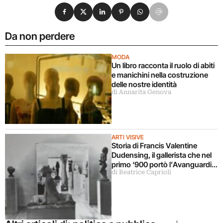
Condividi su Facebook
Condividi su X
Condividi su LinkedIn
Condividi su Pinterest
Condividi su WhatsApp
Condividi su Email
Da non perdere
MODA
Un libro racconta il ruolo di abiti
e manichini nella costruzione
delle nostre identità
di Annarita Genova
ARTI VISIVE
Storia di Francis Valentine
Dudensing, il gallerista che nel
primo ‘900 portò l’Avanguardia
di Beatrice Caprioli
Europea negli Stati Uniti