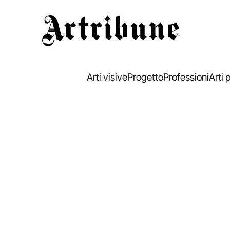
Artribune
Arti visive
Progetto
Professioni
Arti 