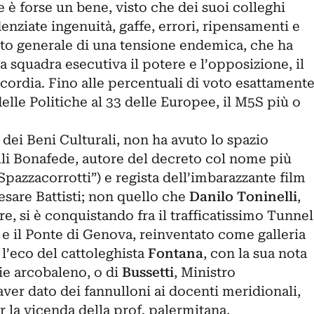
e è forse un bene, visto che dei suoi colleghi
denziate ingenuità, gaffe, errori, ripensamenti e
sto generale di una tensione endemica, che ha
a squadra esecutiva il potere e l’opposizione, il
 discordia. Fino alle percentuali di voto esattament
delle Politiche al 33 delle Europee, il M5S più o
 dei Beni Culturali, non ha avuto lo spazio
lli Bonafede, autore del decreto col nome più
“Spazzacorrotti”) e regista dell’imbarazzante film
esare Battisti; non quello che
Danilo Toninelli
,
re, si è conquistando fra il trafficatissimo Tunnel
 e il Ponte di Genova, reinventato come galleria
l’eco del cattoleghista
Fontana
, con la sua nota
lie arcobaleno, o di
Bussetti
, Ministro
aver dato dei fannulloni ai docenti meridionali,
r la vicenda della prof. palermitana,