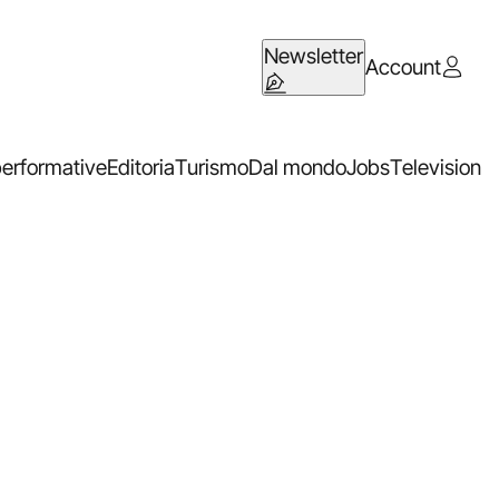
Newsletter
Account
performative
Editoria
Turismo
Dal mondo
Jobs
Television