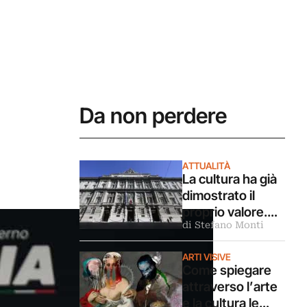
Da non perdere
ATTUALITÀ
La cultura ha già
dimostrato il
proprio valore.
di Stefano Monti
Ora servono
istituzioni capaci
ARTI VISIVE
di governarlo
Come spiegare
attraverso l’arte
e la cultura le