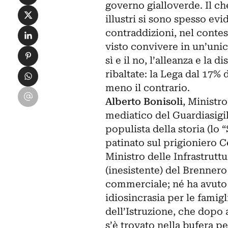
governo gialloverde. Il ch
Condividi su X
illustri si sono spesso evi
Condividi su LinkedIn
contraddizioni, nel conte
visto convivere in un’unic
Condividi su Pinterest
sì e il no, l’alleanza e la
Condividi su WhatsApp
ribaltate: la Lega dal 17% 
meno il contrario.
Condividi su Email
Alberto Bonisoli
, Ministro
mediatico del Guardiasigi
populista della storia (lo 
patinato sul prigioniero C
Ministro delle Infrastruttu
(inesistente) del Brennero
commerciale; né ha avuto 
idiosincrasia per le famig
dell’Istruzione, che dopo 
s’è trovato nella bufera pe