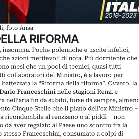
i, foto Ansa
DELLA RIFORMA
, insomma. Poche polemiche e uscite infelici,
che azioni meritevoli di nota. Più dormiente che
no mesi che un pool di tecnici, quasi tutti
retti collaboratori del Ministro, è a lavoro per
 battezzata la “Riforma della riforma”. Ovvero, la
Dario Franceschini
nelle stagioni Renzi e
ra nell’aria fin da subito, forse da sempre, almen
to Cinque Stelle che il piano dell’ex Ministro –
a riconducibile al renzismo o al piddì – non
o da aver regalato al Paese uno scontro fra la
o stesso Franceschini, consumato a colpi di