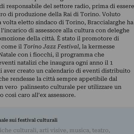
di responsabile del settore radio, prima di esser
tro di produzione della Rai di Torino. Voluto
 volta eletto sindaco di Torino,
Braccialarghe ha
l’incarico di assessore alla
cultura con deleghe
omozione della città. È stato il promotore di
i come il
Torino Jazz Festival,
la kermesse
Natale con i fiocchi,
il programma che
enti natalizi che inaugura ogni anno il 1
i aver creato un calendario di eventi distribuito
 che rendesse la città sempre appetibile dal
Un vero palinsesto culturale per utilizzare un
o così caro all’ex assessore.
nale sui festival culturali
iche culturali, arti visive, musica, teatro,