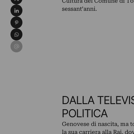
Cultura del Comune di Tor
Condividi su LinkedIn
sessant’anni.
Condividi su Pinterest
Condividi su WhatsApp
Condividi su Email
DALLA TELEVI
POLITICA
Genovese di nascita, ma t
la sua carriera alla Rai, do