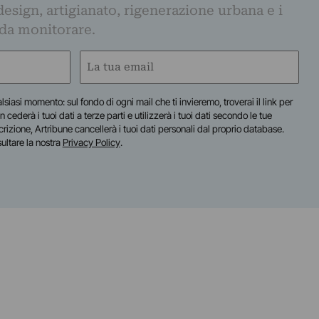
design, artigianato, rigenerazione urbana e i
 da monitorare.
Email
(Required)
lsiasi momento: sul fondo di ogni mail che ti invieremo, troverai il link per
n cederà i tuoi dati a terze parti e utilizzerà i tuoi dati secondo le tue
scrizione, Artribune cancellerà i tuoi dati personali dal proprio database.
sultare la nostra
Privacy Policy
.