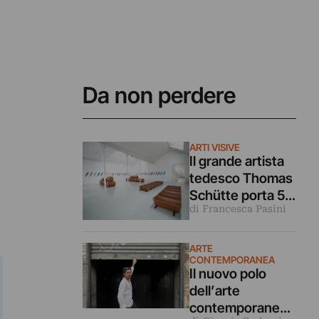
e
Da non perdere
ARTI VISIVE
Il grande artista
tedesco Thomas
Schütte porta 50
di Francesca Pasini
bare in un borgo
del Piemonte
ARTE
CONTEMPORANEA
Il nuovo polo
dell’arte
contemporanea