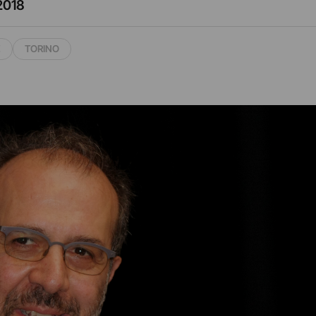
2018
E
TORINO