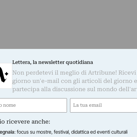
morte di Braccialarghe, Piero Fassino è stato il
Lettera, la newsletter quotidiana
lio con una nota. “
Ci ha lasciato Maurizio
 l’ex sindaco di Torino, “
uomo per bene e
Non perdetevi il meglio di Artribune! Ricevi
 delle istituzioni, ha dedicato energie,
giorno un'e-mail con gli articoli del giorno 
fare di Torino una capitale di cultura. Chi come
partecipa alla discussione sul mondo dell'ar
averlo al fianco, oggi lo piange con profondo
e
Email
o Casiraghi, che ha diretto The Others dal 2011 al
ired)
(Required)
 Genova
“, racconta Casiraghi ad Artribune, “
ma la
io ricevere anche:
 l’unica cosa che ci divideva
.
Maurizio
a chiara e precisa di come gestire una città
egnala
: focus su mostre, festival, didattica ed eventi culturali