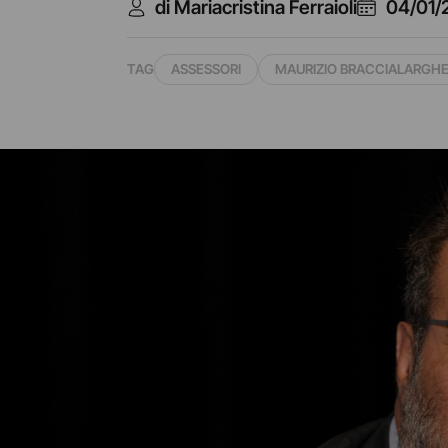
di Mariacristina Ferraioli
04/01/
TAG
ASSESSORI
MAURIZIO BRACCIALARGH