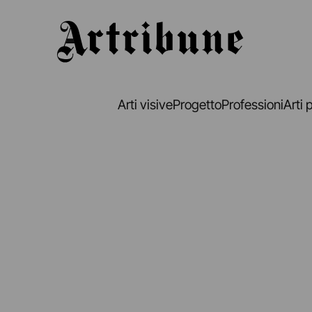
Artribune
Arti visive
Progetto
Professioni
Arti 