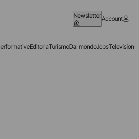
Newsletter
Account
performative
Editoria
Turismo
Dal mondo
Jobs
Television