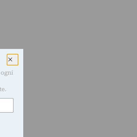
 ogni
e
te.