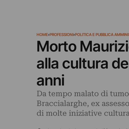
HOME
›
PROFESSIONI
›
POLITICA E PUBBLICA AMMIN
Morto Maurizi
alla cultura d
anni
Da tempo malato di tumore
Braccialarghe, ex assessor
di molte iniziative cultur