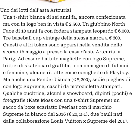
Uno dei lotti dell'asta Artcurial
Una t-shirt bianca di sei anni fa, ancora confezionata
ma con in logo ben in vista € 2.500. Un giubbino North
Face di 10 anni fa con fodera stampata leopardo € 6.000.
Tre baseball cup vintage della stessa marca a € 600.
Questi e altri token sono apparsi nella vendita dello
scorso 16 maggio a presso la casa d’aste Artcurial a
Parigi.Ad essere battute magliette con logo Supreme,
trittici di skateboard graffitati con immagini di fulmini
e femmine, alcune ritratte come conigliette di Playboy.
Ma anche una Fender bianca (€ 5,200), sedie pieghevoli
con logo Supreme, caschi da motocicletta stampati.
Qualche cucitrice, alcuni e snowboard, dipinti (pochi) e
fotografie (
Kate Moss
con una t-shirt Supreme) un
sacco da boxe scarlatto Everlast con il marchio
Supreme in bianco del 2016 (€ 20,151), due bauli nati
dalla collaborazione Louis Vuitton x Supreme del 2017.