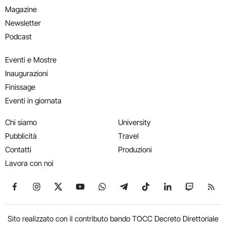
Magazine
Newsletter
Podcast
Eventi e Mostre
Inaugurazioni
Finissage
Eventi in giornata
Chi siamo
University
Pubblicità
Travel
Contatti
Produzioni
Lavora con noi
Seguici su Facebook
Seguici su Instagram
Seguici su X
Seguici su YouTube
Seguici su WhatsApp
Seguici su Telegram
Seguici su TikTok
Seguici su Link
Seguici su
Segui
Sito realizzato con il contributo bando TOCC Decreto Direttoriale