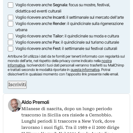
Opzioni
Voglio ricevere anche
Segnala
: focus su mostre, festival,
didattica ed eventi culturali
Voglio ricevere anche
Incanti
: il settimanale sul mercato dell'arte
Voglio ricevere anche
Render
: il quindicinale sulla rigenerazione
urbana
Voglio ricevere anche
Tailor
: il quindicinale su moda e cultura
Voglio ricevere anche
Pax
: il quindicinale sul turismo culturale
Voglio ricevere anche
Fest
: il settimanale sui festival culturali
Artribune Srl utilizza i dati da te forniti per tenerti informato con regolarità sul
mondo dell'arte, nel rispetto della privacy come indicato nella
nostra
informativa
. Iscrivendoti i tuoi dati personali verranno trasferiti su MailChimp
e trattati secondo le modalità riportate in
questa informativa
. Potrai
disiscriverti in qualsiasi momento con l'apposito link presente nelle email.
Iscriviti
Aldo Premoli
Milanese di nascita, dopo un lungo periodo
trascorso in Sicilia ora risiede a Cernobbio.
Lunghi periodi li trascorre a New York, dove
lavorano i suoi figli. Tra il 1989 e il 2000 dirige