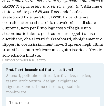
82 alla mia destra! Posso avere 85? Qualcuno può darmi €
85.000? 86 e può essere suo, senza rimpianti!
“. Alla fine è
stato venduto per € 88,400. Il secondo baule e
skateboard ha superato i 62.000€. La vendita era
costruita attorno al marchio nuovaiorchese di skate
Supreme, noto per il suo logo rosso ciliegia e uno
straordinario talento per trasformare oggetti di uso
quotidiano, che si tratti di skateboard, abbigliamento o
flipper, in costosissimi must have. Supreme negli ultimi
20 anni ha saputo coltivare un seguito isterico offrendo
solo edizioni limitate.
L'ARTICOLO CONTINUA PIÙ SOTTO
Fest, il settimanale sui festival culturali
Scenari, politiche culturali, arti visive, musica,
teatro, architettura, design, artigianato,
rigenerazione urbana e i trend globali da
monitorare.
Nome
(Required)