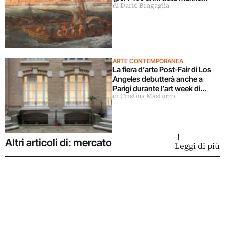
di Dario Bragaglia
Francese)
ARTE CONTEMPORANEA
La fiera d’arte Post-Fair di Los
Angeles debutterà anche a
Parigi durante l’art week di
di Cristina Masturzo
ottobre 2026
Altri articoli di: mercato
Leggi di più