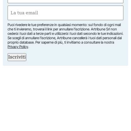
First
Email
(Required)
Puoi rivedere le tue preferenze in qualsiasi momento: sul fondo di ogni mail
che ti invieremo, troverai il link per annullare l’iscrizione. Artribune Srl non
cederà i tuoi dati a terze parti e utilizzerà i tuoi dati secondo le tue indicazioni.
Se scegli di annullare l’iscrizione, Artribune cancellerà i tuoi dati personali dal
proprio database. Per saperne di più, ti invitiamo a consultare la nostra
Privacy Policy
.
Iscriviti