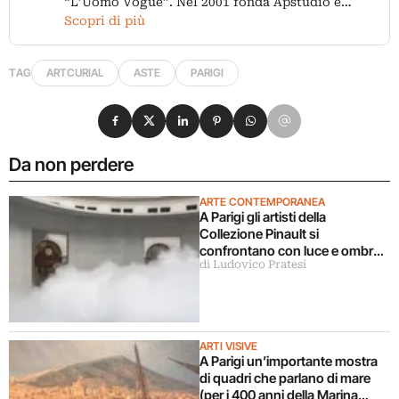
“L’Uomo Vogue”. Nel 2001 fonda Apstudio e…
Scopri di più
TAG
ARTCURIAL
ASTE
PARIGI
Condividi su Facebook
Condividi su X
Condividi su LinkedIn
Condividi su Pinterest
Condividi su WhatsApp
Condividi su Email
Da non perdere
ARTE CONTEMPORANEA
A Parigi gli artisti della
Collezione Pinault si
confrontano con luce e ombra
di Ludovico Pratesi
in una grande mostra
ARTI VISIVE
A Parigi un’importante mostra
di quadri che parlano di mare
(per i 400 anni della Marina