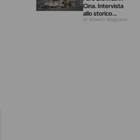
Cina. Intervista
allo storico
di Alberto Mugnaini
dell’arte Andrea
B. Del Guercio