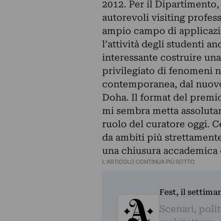
2012. Per il Dipartimento,
autorevoli visiting profes
ampio campo di applicazi
l’attività degli studenti an
interessante costruire un
privilegiato di fenomeni 
contemporanea, dal nuovo 
Doha. Il format del premio,
mi sembra metta assolutam
ruolo del curatore oggi. C
da ambiti più strettamente
una chiusura accademica o
L'ARTICOLO CONTINUA PIÙ SOTTO
Fest, il settima
Scenari, polit