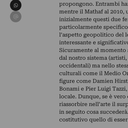
Condividi su WhatsApp
propongono. Entrambi han
mentre il Mathaf al 2010, u
Condividi su Email
inizialmente questi due 
particolarmente specifico
l’aspetto geopolitico del 
interessante e significativ
Sicuramente al momento si
dal nostro sistema (artisti,
occidentali) ma nello stes
culturali come il Medio Ori
figure come Damien Hirst
Bonami e Pier Luigi Tazzi,
locale. Dunque, se è ver
riassorbire nell’arte il su
in seguito cosa succederà.
costitutivo quello di esser