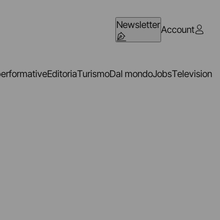
Newsletter
Account
performative
Editoria
Turismo
Dal mondo
Jobs
Television