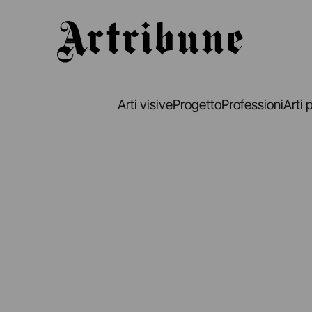
Artribune
Arti visive
Progetto
Professioni
Arti 