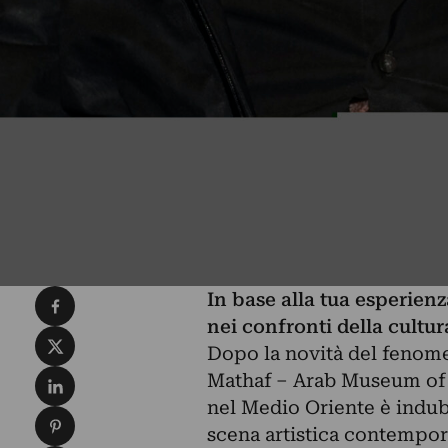
Condividi su Facebook
In base alla tua esperienz
nei confronti della cult
Condividi su X
Dopo la novità del feno
Condividi su LinkedIn
Mathaf – Arab Museum of 
nel Medio Oriente è indub
Condividi su Pinterest
scena artistica contempora