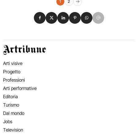
Navigazione eventi
1
2
Pagina successiva
Condividi su Facebook
Condividi su X
Condividi su LinkedIn
Condividi su Pinterest
Condividi su WhatsApp
Condividi su Email
Artribune
Arti visive
Progetto
Professioni
Arti performative
Editoria
Turismo
Dal mondo
Jobs
Television