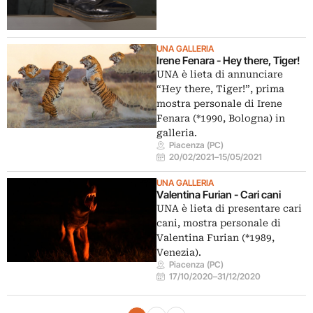
UNA GALLERIA
Irene Fenara - Hey there, Tiger!
UNA è lieta di annunciare
“Hey there, Tiger!”, prima
mostra personale di Irene
Fenara (*1990, Bologna) in
galleria.
Piacenza (PC)
20/02/2021
–
15/05/2021
UNA GALLERIA
Valentina Furian - Cari cani
UNA è lieta di presentare cari
cani, mostra personale di
Valentina Furian (*1989,
Venezia).
Piacenza (PC)
17/10/2020
–
31/12/2020