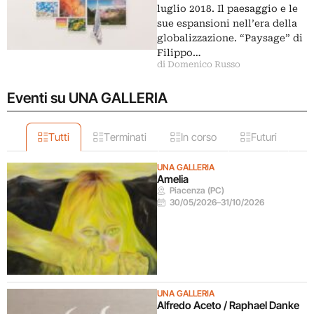
luglio 2018. Il paesaggio e le
sue espansioni nell’era della
globalizzazione. “Paysage” di
Filippo…
di Domenico Russo
Eventi su UNA GALLERIA
Tutti
Terminati
In corso
Futuri
UNA GALLERIA
Amelia
Piacenza (PC)
30/05/2026
–
31/10/2026
UNA GALLERIA
Alfredo Aceto / Raphael Danke