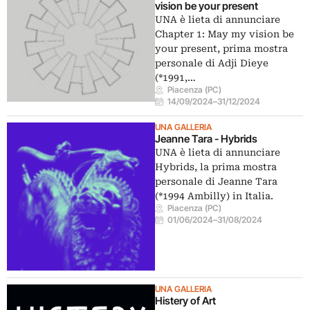
vision be your present
UNA è lieta di annunciare
Chapter 1: May my vision be
your present, prima mostra
personale di Adji Dieye
(*1991,…
Piacenza (PC)
14/09/2024
–
31/12/2024
UNA GALLERIA
Jeanne Tara - Hybrids
UNA è lieta di annunciare
Hybrids, la prima mostra
personale di Jeanne Tara
(*1994 Ambilly) in Italia.
Piacenza (PC)
01/06/2024
–
31/08/2024
UNA GALLERIA
Histery of Art