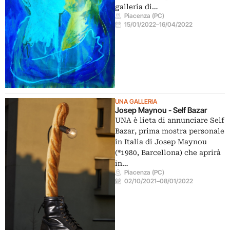
galleria di…
Piacenza (PC)
15/01/2022
–
16/04/2022
UNA GALLERIA
Josep Maynou - Self Bazar
UNA è lieta di annunciare Self
Bazar, prima mostra personale
in Italia di Josep Maynou
(*1980, Barcellona) che aprirà
in…
Piacenza (PC)
02/10/2021
–
08/01/2022