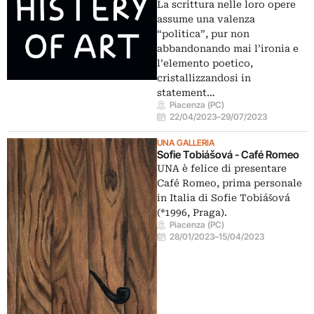
La scrittura nelle loro opere
assume una valenza
“politica”, pur non
abbandonando mai l’ironia e
l’elemento poetico,
cristallizzandosi in
statement…
Piacenza (PC)
22/04/2023
–
29/07/2023
UNA GALLERIA
Sofie Tobiášová - Café Romeo
UNA è felice di presentare
Café Romeo, prima personale
in Italia di Sofie Tobiášová
(*1996, Praga).
Piacenza (PC)
28/01/2023
–
15/04/2023