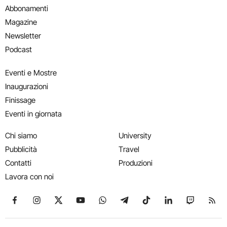
Abbonamenti
Magazine
Newsletter
Podcast
Eventi e Mostre
Inaugurazioni
Finissage
Eventi in giornata
Chi siamo
University
Pubblicità
Travel
Contatti
Produzioni
Lavora con noi
Seguici su Facebook
Seguici su Instagram
Seguici su X
Seguici su YouTube
Seguici su WhatsApp
Seguici su Telegram
Seguici su TikTok
Seguici su Link
Seguici su
Segui