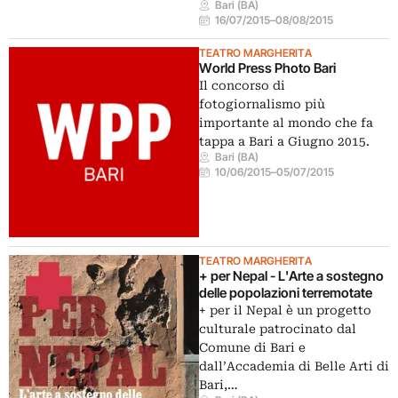
Bari (BA)
16/07/2015
–
08/08/2015
TEATRO MARGHERITA
World Press Photo Bari
Il concorso di
fotogiornalismo più
importante al mondo che fa
tappa a Bari a Giugno 2015.
Bari (BA)
10/06/2015
–
05/07/2015
TEATRO MARGHERITA
+ per Nepal - L'Arte a sostegno
delle popolazioni terremotate
+ per il Nepal è un progetto
culturale patrocinato dal
Comune di Bari e
dall’Accademia di Belle Arti di
Bari,…