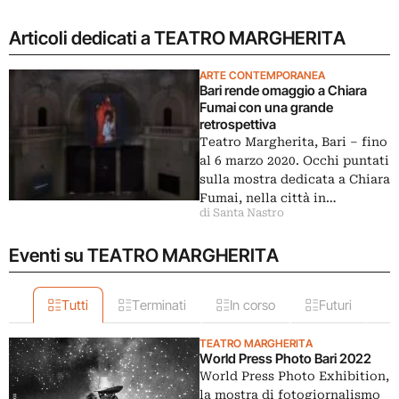
Articoli dedicati a TEATRO MARGHERITA
ARTE CONTEMPORANEA
Bari rende omaggio a Chiara
Fumai con una grande
retrospettiva
Teatro Margherita, Bari – fino
al 6 marzo 2020. Occhi puntati
sulla mostra dedicata a Chiara
Fumai, nella città in…
di Santa Nastro
Eventi su TEATRO MARGHERITA
Tutti
Terminati
In corso
Futuri
TEATRO MARGHERITA
World Press Photo Bari 2022
World Press Photo Exhibition,
la mostra di fotogiornalismo