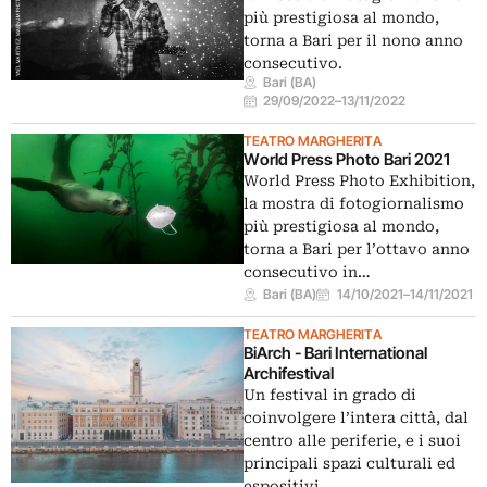
più prestigiosa al mondo,
torna a Bari per il nono anno
consecutivo.
Bari (BA)
29/09/2022
–
13/11/2022
TEATRO MARGHERITA
World Press Photo Bari 2021
World Press Photo Exhibition,
la mostra di fotogiornalismo
più prestigiosa al mondo,
torna a Bari per l’ottavo anno
consecutivo in…
Bari (BA)
14/10/2021
–
14/11/2021
TEATRO MARGHERITA
BiArch - Bari International
Archifestival
Un festival in grado di
coinvolgere l’intera città, dal
centro alle periferie, e i suoi
principali spazi culturali ed
espositivi,…