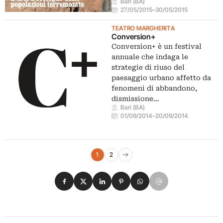
Bari (BA)
27/05/2015
–
30/05/2015
TEATRO MARGHERITA
Conversion+
Conversion+ è un festival
annuale che indaga le
strategie di riuso del
paesaggio urbano affetto da
fenomeni di abbandono,
dismissione…
Bari (BA)
01/09/2014
–
20/09/2014
Navigazione eventi
1
2
Pagina successiva
Condividi su Facebook
Condividi su X
Condividi su LinkedIn
Condividi su Pinterest
Condividi su WhatsApp
Condividi su Email