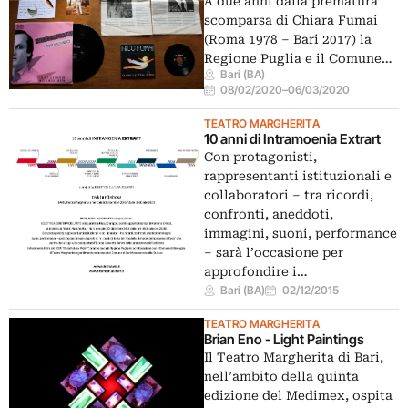
A due anni dalla prematura
scomparsa di Chiara Fumai
(Roma 1978 – Bari 2017) la
Regione Puglia e il Comune…
Bari (BA)
08/02/2020
–
06/03/2020
TEATRO MARGHERITA
10 anni di Intramoenia Extrart
Con protagonisti,
rappresentanti istituzionali e
collaboratori – tra ricordi,
confronti, aneddoti,
immagini, suoni, performance
– sarà l’occasione per
approfondire i…
Bari (BA)
02/12/2015
TEATRO MARGHERITA
Brian Eno - Light Paintings
Il Teatro Margherita di Bari,
nell’ambito della quinta
edizione del Medimex, ospita