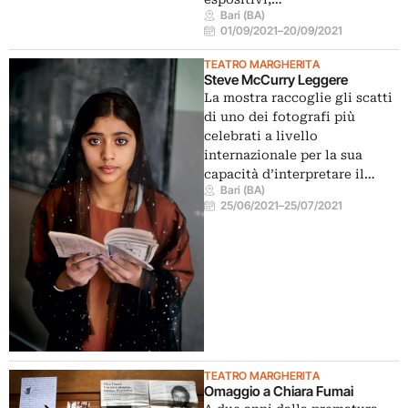
Bari (BA)
01/09/2021
–
20/09/2021
TEATRO MARGHERITA
Steve McCurry Leggere
La mostra raccoglie gli scatti
di uno dei fotografi più
celebrati a livello
internazionale per la sua
capacità d’interpretare il…
Bari (BA)
25/06/2021
–
25/07/2021
TEATRO MARGHERITA
Omaggio a Chiara Fumai