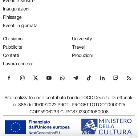
Eventi e Mostre
Inaugurazioni
Finissage
Eventi in giornata
Chi siamo
University
Pubblicità
Travel
Contatti
Produzioni
Lavora con noi
Seguici su Facebook
Seguici su Instagram
Seguici su X
Seguici su YouTube
Seguici su WhatsApp
Seguici su Telegram
Seguici su TikTok
Seguici su Link
Seguici su
Segui
Sito realizzato con il contributo bando TOCC Decreto Direttoriale
n. 385 del 19/10/2022 PROT. PROGETTOTOCC0000125
COR15906233 CUPC87J23001080008