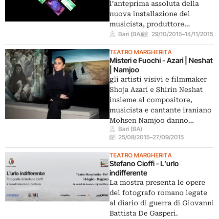
l’anteprima assoluta della
nuova installazione del
musicista, produttore…
Bari (BA)
29/10/2015
–
14/11/2015
TEATRO MARGHERITA
Misteri e Fuochi - Azari | Neshat
| Namjoo
gli artisti visivi e filmmaker
Shoja Azari e Shirin Neshat
insieme al compositore,
musicista e cantante iraniano
Mohsen Namjoo danno…
Bari (BA)
25/08/2015
–
27/09/2015
TEATRO MARGHERITA
Stefano Cioffi - L’urlo
indifferente
La mostra presenta le opere
del fotografo romano legate
al diario di guerra di Giovanni
Battista De Gasperi.