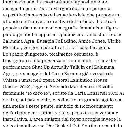
internazionale. La mostra è stata appositamente
disegnata per il Teatro Margherita, in un percorso
espositivo immersivo ed esperienziale che propone un
affondo nell'universo creativo dell'artista. Il teatro è
popolato da una nuova iconografia femminista: figure
paradigmatiche eppur marginalizzate della storia come
Zalumma Agra, Eusapia Palladino, Annie Jones, Ulrike
Meinhof, vengono portate alla ribalta sulla scena.
Lo spazio d’ingresso, totalmente oscurato, è
trasfigurato dalla presenza monumentale della video
performance Shut Up Actually Talk in cui Zalumma
Agra, personaggio del Circo Barnum già evocato da
Chiara Fumai nell’opera Moral Exhibition House
(Kassel 2012), legge il Secondo Manifesto di Rivolta
femminile “Io dico Io”, scritto da Carla Lonzi nel 1970. Al
centro, sul pavimento, è collocato un grande sigillo con
una stella a sette punte, simbolo di riconoscimento
dell'artista per la prima volta esposto in una versione
installativa. L’area sinistra del foyer accoglie invece la
video-installazione The Book of Evil Spirits, presentata