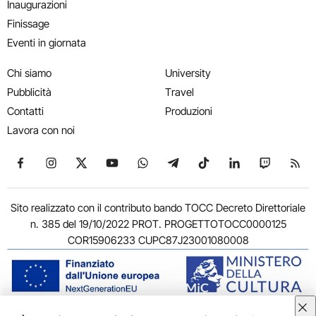
Inaugurazioni
Finissage
Eventi in giornata
Chi siamo
University
Pubblicità
Travel
Contatti
Produzioni
Lavora con noi
Seguici su Facebook
Seguici su Instagram
Seguici su X
Seguici su YouTube
Seguici su WhatsApp
Seguici su Telegram
Seguici su TikTok
Seguici su Link
Seguici su
Segui
Sito realizzato con il contributo bando TOCC Decreto Direttoriale
n. 385 del 19/10/2022 PROT. PROGETTOTOCC0000125
COR15906233 CUPC87J23001080008