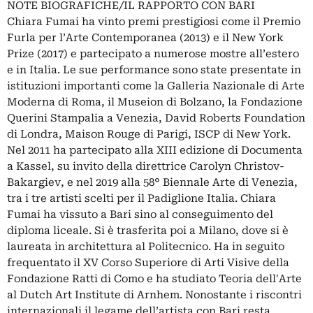
NOTE BIOGRAFICHE/IL RAPPORTO CON BARI
Chiara Fumai ha vinto premi prestigiosi come il Premio
Furla per l’Arte Contemporanea (2013) e il New York
Prize (2017) e partecipato a numerose mostre all’estero
e in Italia. Le sue performance sono state presentate in
istituzioni importanti come la Galleria Nazionale di Arte
Moderna di Roma, il Museion di Bolzano, la Fondazione
Querini Stampalia a Venezia, David Roberts Foundation
di Londra, Maison Rouge di Parigi, ISCP di New York.
Nel 2011 ha partecipato alla XIII edizione di Documenta
a Kassel, su invito della direttrice Carolyn Christov-
Bakargiev, e nel 2019 alla 58° Biennale Arte di Venezia,
tra i tre artisti scelti per il Padiglione Italia. Chiara
Fumai ha vissuto a Bari sino al conseguimento del
diploma liceale. Si è trasferita poi a Milano, dove si è
laureata in architettura al Politecnico. Ha in seguito
frequentato il XV Corso Superiore di Arti Visive della
Fondazione Ratti di Como e ha studiato Teoria dell'Arte
al Dutch Art Institute di Arnhem. Nonostante i riscontri
internazionali il legame dell’artista con Bari resta