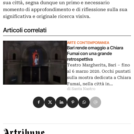
sua città, segna dunque un primo e necessario
momento di approfondimento e di riflessione sulla sua
significativa e originale ricerca visiva.
Articoli correlati
ARTE CONTEMPORANEA
Bari rende omaggio a Chiara
Fumai con una grande
retrospettiva
Teatro Margherita, Bari – fino
al 6 marzo 2020. Occhi puntati
sulla mostra dedicata a Chiara
Fumai, nella città in…
di Santa Nastro
Condividi su Facebook
Condividi su X
Condividi su LinkedIn
Condividi su Pinterest
Condividi su WhatsApp
Condividi su Email
Artribune