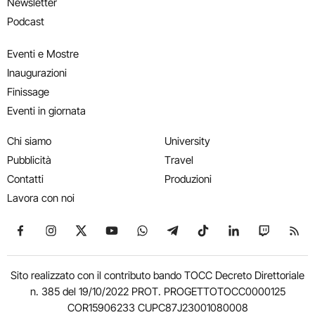
Newsletter
Podcast
Eventi e Mostre
Inaugurazioni
Finissage
Eventi in giornata
Chi siamo
University
Pubblicità
Travel
Contatti
Produzioni
Lavora con noi
Seguici su Facebook
Seguici su Instagram
Seguici su X
Seguici su YouTube
Seguici su WhatsApp
Seguici su Telegram
Seguici su TikTok
Seguici su Link
Seguici su
Segui
Sito realizzato con il contributo bando TOCC Decreto Direttoriale
n. 385 del 19/10/2022 PROT. PROGETTOTOCC0000125
COR15906233 CUPC87J23001080008