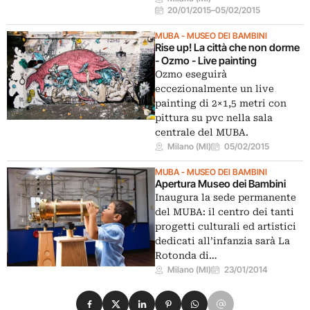
20/01/2015
–
05/02/2015
MUBA - MUSEO DEI BAMBINI
Rise up! La città che non dorme
- Ozmo - Live painting
Ozmo eseguirà
eccezionalmente un live
painting di 2×1,5 metri con
pittura su pvc nella sala
centrale del MUBA.
Milano (MI)
05/02/2015
MUBA - MUSEO DEI BAMBINI
Apertura Museo dei Bambini
Inaugura la sede permanente
del MUBA: il centro dei tanti
progetti culturali ed artistici
dedicati all’infanzia sarà La
Rotonda di…
Milano (MI)
23/01/2014
Condividi su Facebook
Condividi su X
Condividi su LinkedIn
Condividi su Pinterest
Condividi su WhatsApp
Condividi su Email