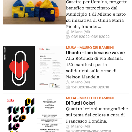
Casette per Ucraina, progetto
benefico patrocinato dal
Municipio 1 di Milano e nato
su iniziativa di Giulia Maria
Picchi, founder…
Milano (MI)
03/11/2022
–
06/11/2022
MUBA - MUSEO DEI BAMBINI
Ubuntu - I am because we are
Alla Rotonda di via Besana.
150 manifesti per la
solidarietà sulle orme di
Nelson Mandela.
Milano (MI)
15/10/2018
–
28/10/2018
MUBA - MUSEO DEI BAMBINI
Di Tutti I Colori
Quattro lezioni monografiche
sul tema del colore a cura di
Francesco Dondina.
Milano (MI)
30/01/2018
–
09/05/2018