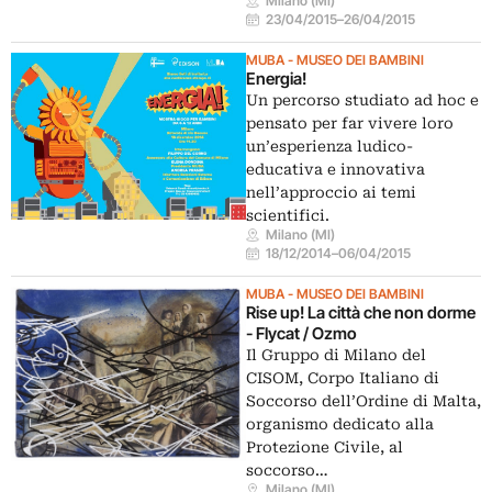
Milano (MI)
23/04/2015
–
26/04/2015
MUBA - MUSEO DEI BAMBINI
Energia!
Un percorso studiato ad hoc e
pensato per far vivere loro
un’esperienza ludico-
educativa e innovativa
nell’approccio ai temi
scientifici.
Milano (MI)
18/12/2014
–
06/04/2015
MUBA - MUSEO DEI BAMBINI
Rise up! La città che non dorme
- Flycat / Ozmo
Il Gruppo di Milano del
CISOM, Corpo Italiano di
Soccorso dell’Ordine di Malta,
organismo dedicato alla
Protezione Civile, al
soccorso…
Milano (MI)