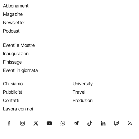
Abbonamenti
Magazine
Newsletter
Podcast
Eventi e Mostre
Inaugurazioni
Finissage
Eventi in giornata
Chi siamo
University
Pubblicità
Travel
Contatti
Produzioni
Lavora con noi
Seguici su Facebook
Seguici su Instagram
Seguici su X
Seguici su YouTube
Seguici su WhatsApp
Seguici su Telegram
Seguici su TikTok
Seguici su Link
Seguici su
Segui