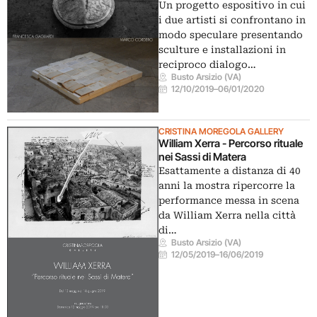
Un progetto espositivo in cui
i due artisti si confrontano in
modo speculare presentando
sculture e installazioni in
reciproco dialogo…
Busto Arsizio (VA)
12/10/2019
–
06/01/2020
CRISTINA MOREGOLA GALLERY
William Xerra - Percorso rituale
nei Sassi di Matera
Esattamente a distanza di 40
anni la mostra ripercorre la
performance messa in scena
da William Xerra nella città
di…
Busto Arsizio (VA)
12/05/2019
–
16/06/2019