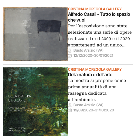
CRISTINA MOREGOLA GALLERY
Alfredo Casali - Tutto lo spazio
che vuoi
Per l’esposizione sono state
selezionate una serie di opere
realizzate fra il 2009 e il 2020
appartenenti ad un unico…
Busto Arsizio (VA)
12/12/2020
–
30/01/2021
CRISTINA MOREGOLA GALLERY
Della natura e dell'arte
La mostra si propone come
prima annualità di una
rassegna dedicata
all’ambiente.
Busto Arsizio (VA)
19/09/2020
–
31/10/2020