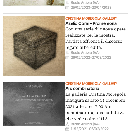
Busto Arsizio (VA)
25/02/2023
–
23/04/2023
CRISTINA MOREGOLA GALLERY
Azelio Corni - Promemoria
Con una serie di nuove opere
realizzate per la mostra,
l’artista affronta il discorso
legato all’eredità.
Busto Arsizio (VA)
26/02/2022
–
27/03/2022
CRISTINA MOREGOLA GALLERY
Ars combinatoria
La galleria Cristina Moregola
inaugura sabato 11 dicembre
2021 alle ore 17.00 Ars
combinatoria, una collettiva
che vede coinvolti 8…
Busto Arsizio (VA)
11/12/2021
–
06/02/2022