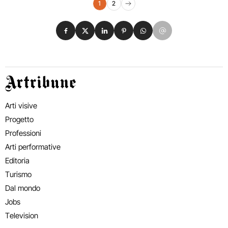
Navigazione eventi
1
2
Pagina successiva
Condividi su Facebook
Condividi su X
Condividi su LinkedIn
Condividi su Pinterest
Condividi su WhatsApp
Condividi su Email
Artribune
Arti visive
Progetto
Professioni
Arti performative
Editoria
Turismo
Dal mondo
Jobs
Television