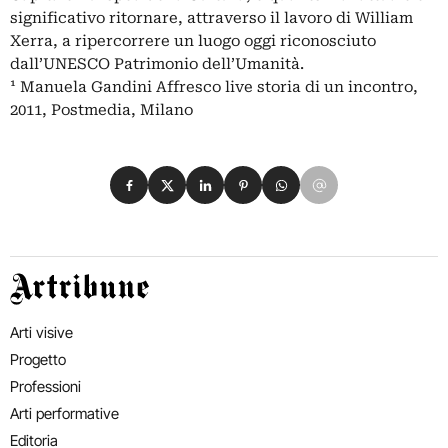
significativo ritornare, attraverso il lavoro di William
Xerra, a ripercorrere un luogo oggi riconosciuto
dall’UNESCO Patrimonio dell’Umanità.
¹ Manuela Gandini Affresco live storia di un incontro,
2011, Postmedia, Milano
Condividi su Facebook
Condividi su X
Condividi su LinkedIn
Condividi su Pinterest
Condividi su WhatsApp
Condividi su Email
Artribune
Arti visive
Progetto
Professioni
Arti performative
Editoria