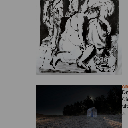
CI
De
Ci
ul