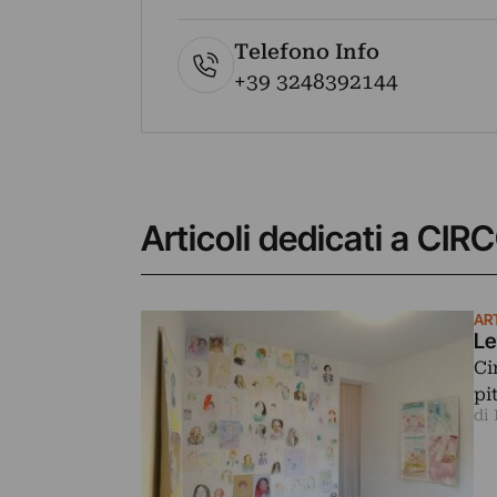
Telefono Info
+39 3248392144
Articoli dedicati a 
AR
Le
Ci
pi
di