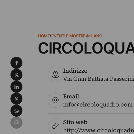
HOME
›
EVENTI E MOSTRE
›
MILANO
CIRCOLOQU
Condividi su Facebook
Indirizzo
Condividi su X
Via Gian Battista Passerini
Condividi su LinkedIn
Email
Condividi su Pinterest
info@circoloquadro.com
Condividi su WhatsApp
Condividi su Email
Sito web
http://www.circoloquad