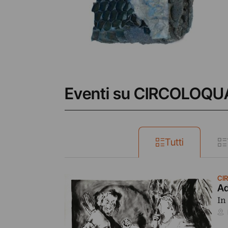
Eventi su CIRCOLOQ
Tutti
CI
Ad
In