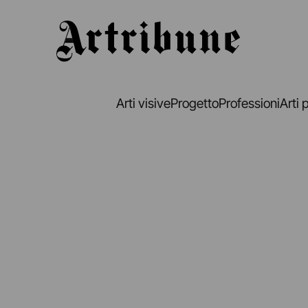
Artribune
Arti visive
Progetto
Professioni
Arti 