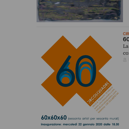
CI
60
La
co