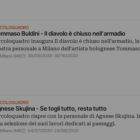
RCOLOQUADRO
mmaso Buldini - Il diavolo è chiuso nell’armadio
rcoloquadro inaugura Il diavolo è chiuso nell’armadio, l
stra personale a Milano dell’artista bolognese Tommaso
30/09/2020
–
30/10/2020
Milano (MI)
RCOLOQUADRO
nese Skujina - Se togli tutto, resta tutto
rcoloquadro riapre con la personale di Agnese Skujina. 
a selezione dei suoi lavori dedicati ai paesaggi.
04/07/2020
–
24/09/2020
Milano (MI)