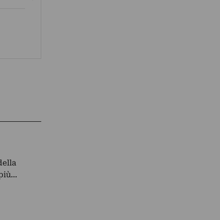
della
 più…