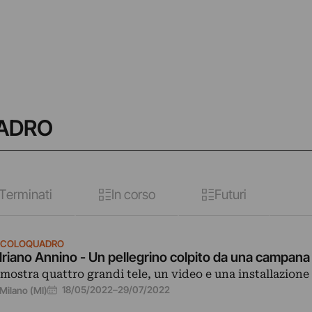
UADRO
Terminati
In corso
Futuri
RCOLOQUADRO
riano Annino - Un pellegrino colpito da una campana
 mostra quattro grandi tele, un video e una installazione
18/05/2022
–
29/07/2022
Milano (MI)