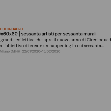
RCOLOQUADRO
x60x60 | sessanta artisti per sessanta murali
 grande collettiva che apre il nuovo anno di Circoloqua
n l’obiettivo di creare un happening in cui sessanta…
22/01/2020
–
15/02/2020
Milano (MI)