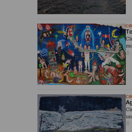
CI
To
Ci
mo
CI
Ag
Ci
un