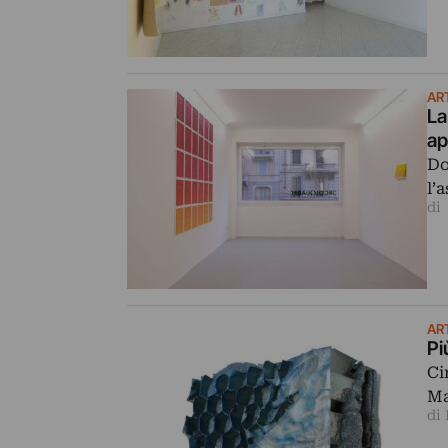
AR
La
ap
Do
l’
di
AR
Pi
Ci
Ma
di