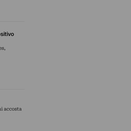
sitivo
es,
ni accosta