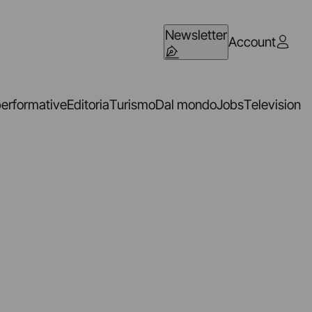
Newsletter
Account
performative
Editoria
Turismo
Dal mondo
Jobs
Television