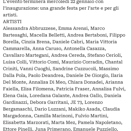
L’evento terminerà mercoledì 22 gennaio con
l’inaugurazione: una grande festa per l’arte e per gli
artisti.
ARTISTI
Alessandra Abbruzzese, Emma Arensi, Marco
Bartesaghi, Macella Belletti, Andrea Bertaboni, Filippo
Borella, Cinzia Brena, Daniele Cabri, Maria Vittoria
Cammarella, Anna Caruso, Antonella Casazza,
Cavallaro Martegani, Andrea Cereda, Stefano Cerioli,
Luisa Colli, Vittorio Comi, Maurizio Corradin, Chantal
Criniti, Vanni Cuoghi, Sandrine Cuzzucoli, Massimo
Dalla Pola, Paolo Deandrea, Daniele De Giorgio, Ilaria
Del Monte, Annalisa Di Meo, Chiara Donadei, Arianna
Faiella, Elisa Filomena, Patricia Fraser, Annalisa Fulvi,
Elena Gaia, Loredana Galante, Andrea Gallo, Daniela
Gardinazzi, Debora Garritani, JE 73, Lorenzo
Bergamaschi, Dario Luzzani, Makiko Asada, Claudia
Margadonna, Camilla Marinoni, Fulvio Martini,
Elisabetta Marzorati, Marta Mez, Pamela Napoletano,
Ettore Pinelli, Juna Primerano, Emanuele Puzziello,