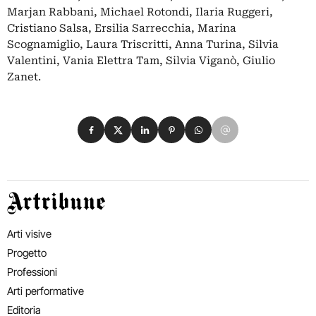
Marjan Rabbani, Michael Rotondi, Ilaria Ruggeri,
Cristiano Salsa, Ersilia Sarrecchia, Marina
Scognamiglio, Laura Triscritti, Anna Turina, Silvia
Valentini, Vania Elettra Tam, Silvia Viganò, Giulio
Zanet.
Condividi su Facebook
Condividi su X
Condividi su LinkedIn
Condividi su Pinterest
Condividi su WhatsApp
Condividi su Email
Artribune
Arti visive
Progetto
Professioni
Arti performative
Editoria