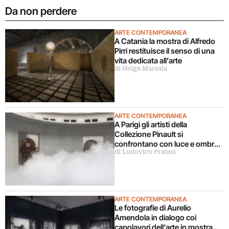
Da non perdere
ARTE CONTEMPORANEA
A Catania la mostra di Alfredo
Pirri restituisce il senso di una
vita dedicata all’arte
di Helga Marsala
ARTE CONTEMPORANEA
A Parigi gli artisti della
Collezione Pinault si
confrontano con luce e ombra
di Ludovico Pratesi
in una grande mostra
ARTE CONTEMPORANEA
Le fotografie di Aurelio
Amendola in dialogo coi
capolavori dell’arte in mostra a