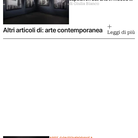
di Giulia Bianco
Milano
Altri articoli di: arte contemporanea
Leggi di più