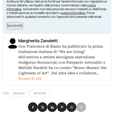
Artribune Srl utilizza i dati da te forniti per tenerti informato con regolarità sul
mondo dell'arte, nel rispetto della privacy come indicato nella
nostra
informativa
. Iscrivendoti i tuoi dati personali verranno trasferiti su MailChimp
e trattati secondo le modalità riportate in
questa informativa
. Potrai
disiscriverti in qualsiasi momento con l'apposito link presente nelle email.
Iscriviti
Margherita Zanoletti
Con Francesca di Blasio ha pubblicato la prima
traduzione italiana di “We are Going”
dell’autrice e artista aborigena australiana
Oodgeroo Noonuccal; con Pierpaolo Antonello e
Matilde Nardelli ha co-curato “Bruno Munari: the
Lightness of Art”. Dal 2004 idea e collabora…
Scopri di più
TAG
MILANO
MOSTRE
Condividi su Facebook
Condividi su X
Condividi su LinkedIn
Condividi su Pinterest
Condividi su WhatsApp
Condividi su Email