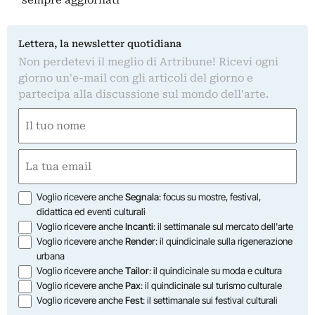
sempre aggiornati
Lettera, la newsletter quotidiana
Non perdetevi il meglio di Artribune! Ricevi ogni
giorno un'e-mail con gli articoli del giorno e
partecipa alla discussione sul mondo dell'arte.
Nome
(Obbligatorio)
Nome
Email
(Obbligatorio)
Opzioni
Voglio ricevere anche
Segnala
: focus su mostre, festival,
didattica ed eventi culturali
Voglio ricevere anche
Incanti
: il settimanale sul mercato dell'arte
Voglio ricevere anche
Render
: il quindicinale sulla rigenerazione
urbana
Voglio ricevere anche
Tailor
: il quindicinale su moda e cultura
Voglio ricevere anche
Pax
: il quindicinale sul turismo culturale
Voglio ricevere anche
Fest
: il settimanale sui festival culturali