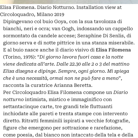
Elisa Filomena. Diario Notturno. Installation view at
Circoloquadro, Milano 2019
Dipingevano col buio Goya, con la sua tavolozza di
bianchi, neri e ocra; van Gogh, indossando un cappello
sormontato da candele accese; Seraphine Di Senlis, di
giorno serva e di notte pittrice in una stanza miserabile.
E al buio nasce anche il diario visivo di
Elisa Filomena
(Torino, 1976): “
Di giorno lavora fuori casa e la notte
viene dedicata all’arte. Dalle 22.30 alle 2 o 3 del mattino
Elisa disegna e dipinge. Sempre, ogni giorno. Mi spiega
che è una necessità, ormai non ne può fare a meno
”,
racconta la curatrice Arianna Beretta.
Per Circoloquadro Elisa Filomena compone un
Diario
notturno
intimista, mistico e immaginifico con
settantacinque carte, tre grandi tele fluttuanti
inchiodate alle pareti e trenta stampe con intervento
diretto. Ritratti femminili ispirati a vecchie fotografie,
figure che emergono per sottrazione e rarefazione,
come poesia, dal bianco non intaccato della tela e della