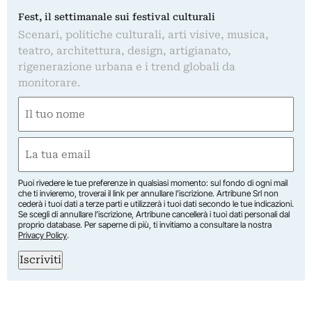
Fest, il settimanale sui festival culturali
Scenari, politiche culturali, arti visive, musica,
teatro, architettura, design, artigianato,
rigenerazione urbana e i trend globali da
monitorare.
Nome
(Obbligatorio)
Nome
Email
(Obbligatorio)
Puoi rivedere le tue preferenze in qualsiasi momento: sul fondo di ogni mail
che ti invieremo, troverai il link per annullare l’iscrizione. Artribune Srl non
cederà i tuoi dati a terze parti e utilizzerà i tuoi dati secondo le tue indicazioni.
Se scegli di annullare l’iscrizione, Artribune cancellerà i tuoi dati personali dal
proprio database. Per saperne di più, ti invitiamo a consultare la nostra
Privacy Policy
.
Iscriviti