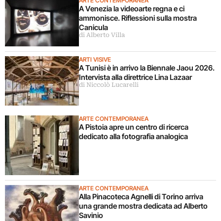
ARTE CONTEMPORANEA
A Venezia la videoarte regna e ci
ammonisce. Riflessioni sulla mostra
Canicula
di Alberto Villa
ARTI VISIVE
A Tunisi è in arrivo la Biennale Jaou 2026.
Intervista alla direttrice Lina Lazaar
di Niccolò Lucarelli
ARTE CONTEMPORANEA
A Pistoia apre un centro di ricerca
dedicato alla fotografia analogica
ARTE CONTEMPORANEA
Alla Pinacoteca Agnelli di Torino arriva
una grande mostra dedicata ad Alberto
Savinio