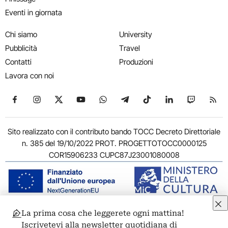
Eventi in giornata
Chi siamo
University
Pubblicità
Travel
Contatti
Produzioni
Lavora con noi
Seguici su Facebook
Seguici su Instagram
Seguici su X
Seguici su YouTube
Seguici su WhatsApp
Seguici su Telegram
Seguici su TikTok
Seguici su Link
Seguici su
Segui
Sito realizzato con il contributo bando TOCC Decreto Direttoriale
n. 385 del 19/10/2022 PROT. PROGETTOTOCC0000125
COR15906233 CUPC87J23001080008
La prima cosa che leggerete ogni mattina!
© 2011-2026 ARTRIBUNE srl – Corso Vittorio Emanuele II, 287 –
Iscrivetevi alla newsletter quotidiana di
00186 Roma - P.I. 11381581005