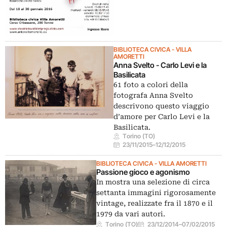
BIBLIOTECA CIVICA - VILLA
AMORETTI
Anna Svelto - Carlo Levi e la
Basilicata
61 foto a colori della
fotografa Anna Svelto
descrivono questo viaggio
d’amore per Carlo Levi e la
Basilicata.
Torino (TO)
23/11/2015
–
12/12/2015
BIBLIOTECA CIVICA - VILLA AMORETTI
Passione gioco e agonismo
In mostra una selezione di circa
settanta immagini rigorosamente
vintage, realizzate fra il 1870 e il
1979 da vari autori.
Torino (TO)
23/12/2014
–
07/02/2015