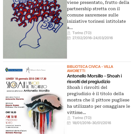
viene presentato, frutto della
partnership stretta con il
comune sanremese sulle
iniziative torinesi intitolate
a…
Torino (TO)
27/02/2016
–
24/03/2016
BIBLIOTECA CIVICA - VILLA
AMORETTI
Antonello Morsillo - Shoah i
risvolti del pregiudizio
Shoah i risvolti del
pregiudizio è il titolo della
mostra che il pittore pugliese
ha utilizzato per omaggiare le
vittime…
Torino (TO)
18/01/2016
–
30/01/2016