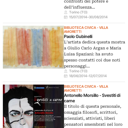
confronti del potere e
dell’influenza…
Torino (TO)
15/07/2014
–
30/08/2014
BIBLIOTECA CIVICA - VILLA
AMORETTI
Paolo Gubinelli
L’artista dedica questa mostra
a Giulio Carlo Argan e Maria
Luisa Spaziani: ha avuto
spesso contatti coi due noti
personaggi…
Torino (TO)
18/06/2014
–
12/07/2014
BIBLIOTECA CIVICA - VILLA
AMORETTI
Antonello Morsillo - Svestiti di
carne
Il titolo di questa personale,
omaggia filosofi, scrittori,
scienziati, attivisti, liberi
pensatori smembrati nel loro