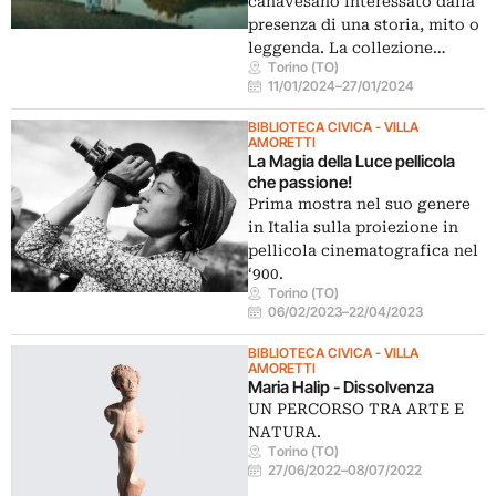
canavesano interessato dalla
presenza di una storia, mito o
leggenda. La collezione…
Torino (TO)
11/01/2024
–
27/01/2024
BIBLIOTECA CIVICA - VILLA
AMORETTI
La Magia della Luce pellicola
che passione!
Prima mostra nel suo genere
in Italia sulla proiezione in
pellicola cinematografica nel
‘900.
Torino (TO)
06/02/2023
–
22/04/2023
BIBLIOTECA CIVICA - VILLA
AMORETTI
Maria Halip - Dissolvenza
UN PERCORSO TRA ARTE E
NATURA.
Torino (TO)
27/06/2022
–
08/07/2022