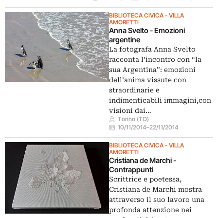
BIBLIOTECA CIVICA - VILLA
AMORETTI
Anna Svelto - Emozioni
argentine
La fotografa Anna Svelto
racconta l’incontro con “la
sua Argentina”: emozioni
dell’anima vissute con
straordinarie e
indimenticabili immagini,con
visioni dai…
Torino (TO)
10/11/2014
–
22/11/2014
BIBLIOTECA CIVICA - VILLA
AMORETTI
Cristiana de Marchi -
Contrappunti
Scrittrice e poetessa,
Cristiana de Marchi mostra
attraverso il suo lavoro una
profonda attenzione nei