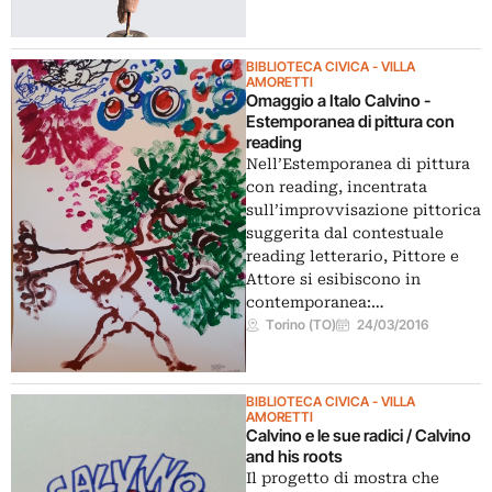
BIBLIOTECA CIVICA - VILLA
AMORETTI
Omaggio a Italo Calvino -
Estemporanea di pittura con
reading
Nell’Estemporanea di pittura
con reading, incentrata
sull’improvvisazione pittorica
suggerita dal contestuale
reading letterario, Pittore e
Attore si esibiscono in
contemporanea:…
Torino (TO)
24/03/2016
BIBLIOTECA CIVICA - VILLA
AMORETTI
Calvino e le sue radici / Calvino
and his roots
Il progetto di mostra che