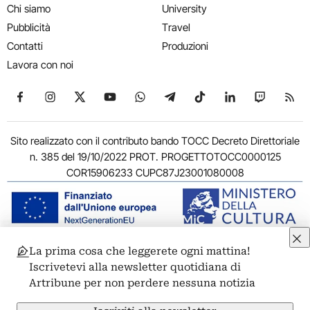
Chi siamo
University
Pubblicità
Travel
Contatti
Produzioni
Lavora con noi
Seguici su Facebook
Seguici su Instagram
Seguici su X
Seguici su YouTube
Seguici su WhatsApp
Seguici su Telegram
Seguici su TikTok
Seguici su Link
Seguici su
Segui
Sito realizzato con il contributo bando TOCC Decreto Direttoriale
n. 385 del 19/10/2022 PROT. PROGETTOTOCC0000125
COR15906233 CUPC87J23001080008
La prima cosa che leggerete ogni mattina!
© 2011-2026 ARTRIBUNE srl – Corso Vittorio Emanuele II, 287 –
Iscrivetevi alla newsletter quotidiana di
00186 Roma - P.I. 11381581005
Artribune per non perdere nessuna notizia
Privacy: Responsabile della protezione dei dati personali
ARTRIBUNE srl – Corso Vittorio Emanuele II, 287 – 00186 Roma