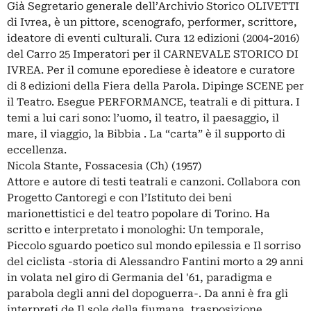
Già Segretario generale dell’Archivio Storico OLIVETTI
di Ivrea, è un pittore, scenografo, performer, scrittore,
ideatore di eventi culturali. Cura 12 edizioni (2004-2016)
del Carro 25 Imperatori per il CARNEVALE STORICO DI
IVREA. Per il comune eporediese è ideatore e curatore
di 8 edizioni della Fiera della Parola. Dipinge SCENE per
il Teatro. Esegue PERFORMANCE, teatrali e di pittura. I
temi a lui cari sono: l’uomo, il teatro, il paesaggio, il
mare, il viaggio, la Bibbia . La “carta” è il supporto di
eccellenza.
Nicola Stante, Fossacesia (Ch) (1957)
Attore e autore di testi teatrali e canzoni. Collabora con
Progetto Cantoregi e con l’Istituto dei beni
marionettistici e del teatro popolare di Torino. Ha
scritto e interpretato i monologhi: Un temporale,
Piccolo sguardo poetico sul mondo epilessia e Il sorriso
del ciclista -storia di Alessandro Fantini morto a 29 anni
in volata nel giro di Germania del '61, paradigma e
parabola degli anni del dopoguerra-. Da anni è fra gli
interpreti de Il sole della fiumana, trasposizione