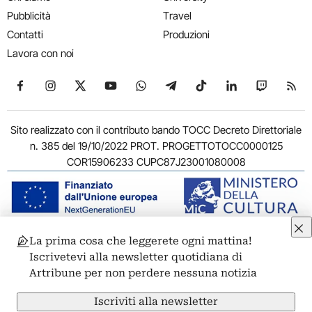
Pubblicità
Travel
Contatti
Produzioni
Lavora con noi
Seguici su Facebook
Seguici su Instagram
Seguici su X
Seguici su YouTube
Seguici su WhatsApp
Seguici su Telegram
Seguici su TikTok
Seguici su Link
Seguici su
Segui
Sito realizzato con il contributo bando TOCC Decreto Direttoriale
n. 385 del 19/10/2022 PROT. PROGETTOTOCC0000125
COR15906233 CUPC87J23001080008
La prima cosa che leggerete ogni mattina!
© 2011-2026 ARTRIBUNE srl – Corso Vittorio Emanuele II, 287 –
Iscrivetevi alla newsletter quotidiana di
00186 Roma - P.I. 11381581005
Artribune per non perdere nessuna notizia
Privacy: Responsabile della protezione dei dati personali
ARTRIBUNE srl – Corso Vittorio Emanuele II, 287 – 00186 Roma
Iscriviti alla newsletter
Termini e condizioni
Privacy Policy
Cookie Policy
Credits