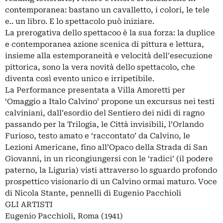
contemporanea: bastano un cavalletto, i colori, le tele
e.. un libro. E lo spettacolo può iniziare.
La prerogativa dello spettacoo è la sua forza: la duplice
e contemporanea azione scenica di pittura e lettura,
insieme alla estemporaneità e velocità dell'esecuzione
pittorica, sono la vera novità dello spettacolo, che
diventa così evento unico e irripetibile.
La Performance presentata a Villa Amoretti per
‘Omaggio a Italo Calvino’ propone un excursus nei testi
calviniani, dall’esordio del Sentiero dei nidi di ragno
passando per la Trilogia, le Città invisibili, l’Orlando
Furioso, testo amato e ‘raccontato’ da Calvino, le
Lezioni Americane, fino all’Opaco della Strada di San
Giovanni, in un ricongiungersi con le ‘radici’ (il podere
paterno, la Liguria) visti attraverso lo sguardo profondo
prospettico visionario di un Calvino ormai maturo. Voce
di Nicola Stante, pennelli di Eugenio Pacchioli
GLI ARTISTI
Eugenio Pacchioli, Roma (1941)