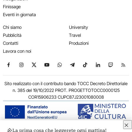
Finissage
Eventi in giornata
Chi siamo
University
Pubblicità
Travel
Contatti
Produzioni
Lavora con noi
Seguici su Facebook
Seguici su Instagram
Seguici su X
Seguici su YouTube
Seguici su WhatsApp
Seguici su Telegram
Seguici su TikTok
Seguici su Link
Seguici su
Segui
Sito realizzato con il contributo bando TOCC Decreto Direttoriale
n. 385 del 19/10/2022 PROT. PROGETTOTOCC0000125
COR15906233 CUPC87J23001080008
La prima cosa che leggerete ogni mattina!