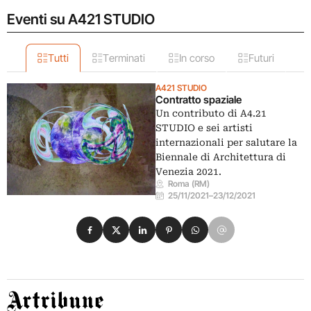
Eventi su A421 STUDIO
Tutti
Terminati
In corso
Futuri
A421 STUDIO
Contratto spaziale
Un contributo di A4.21
STUDIO e sei artisti
internazionali per salutare la
Biennale di Architettura di
Venezia 2021.
Roma (RM)
25/11/2021
–
23/12/2021
Condividi su Facebook
Condividi su X
Condividi su LinkedIn
Condividi su Pinterest
Condividi su WhatsApp
Condividi su Email
Artribune