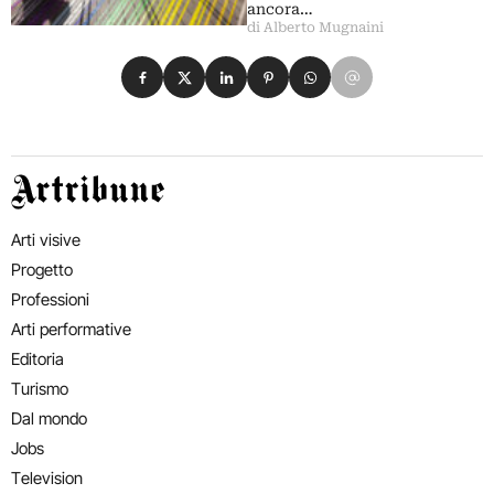
ancora…
di Alberto Mugnaini
Condividi su Facebook
Condividi su X
Condividi su LinkedIn
Condividi su Pinterest
Condividi su WhatsApp
Condividi su Email
Artribune
Arti visive
Progetto
Professioni
Arti performative
Editoria
Turismo
Dal mondo
Jobs
Television