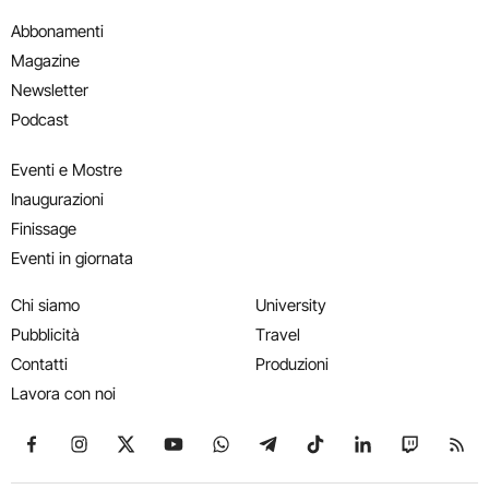
Abbonamenti
Magazine
Newsletter
Podcast
Eventi e Mostre
Inaugurazioni
Finissage
Eventi in giornata
Chi siamo
University
Pubblicità
Travel
Contatti
Produzioni
Lavora con noi
Seguici su Facebook
Seguici su Instagram
Seguici su X
Seguici su YouTube
Seguici su WhatsApp
Seguici su Telegram
Seguici su TikTok
Seguici su Link
Seguici su
Segui