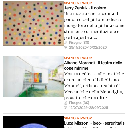
SPAZIO MIRADOR
Jerry Zeniuk - Il colore
Una mostra che racconta il
percorso del pittore tedesco
indagatore della pittura come
strumento di meditazione e
porta aperta ai…
Pisogne (BS)
29/11/2025
–
15/02/2026
SPAZIO MIRADOR
Albano Morandi - Il teatro delle
cose minime
Mostra dedicata alle poetiche
opere ambientali di Albano
Morandi, artista e regista di
Meccaniche della Meraviglia,
progetto che da oltre…
Pisogne (BS)
12/07/2025
–
28/09/2025
SPAZIO MIRADOR
Luca Missoni - iseo∼serenitatis