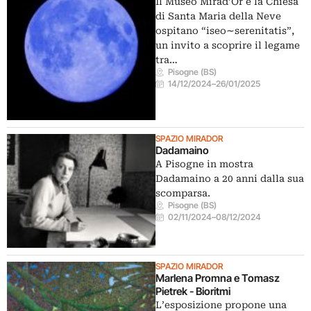
Il Museo Mirad’Or e la Chiesa
di Santa Maria della Neve
ospitano “iseo∼serenitatis”,
un invito a scoprire il legame
tra…
Pisogne (BS)
14/12/2024
–
26/01/2025
SPAZIO MIRADOR
Dadamaino
A Pisogne in mostra
Dadamaino a 20 anni dalla sua
scomparsa.
Pisogne (BS)
02/11/2024
–
08/12/2024
SPAZIO MIRADOR
Marlena Promna e Tomasz
Pietrek - Bioritmi
L’esposizione propone una