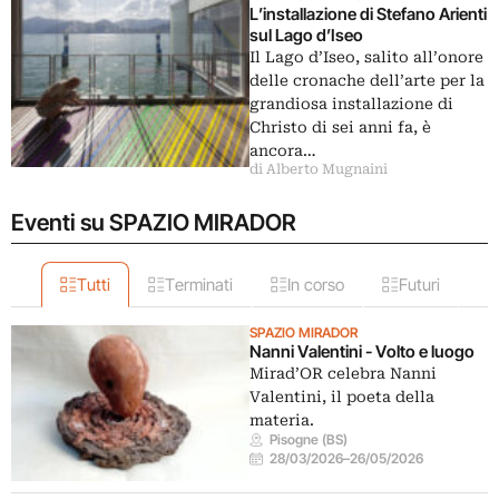
L’installazione di Stefano Arienti
sul Lago d’Iseo
Il Lago d’Iseo, salito all’onore
delle cronache dell’arte per la
grandiosa installazione di
Christo di sei anni fa, è
ancora…
di Alberto Mugnaini
Eventi su SPAZIO MIRADOR
Tutti
Terminati
In corso
Futuri
SPAZIO MIRADOR
Nanni Valentini - Volto e luogo
Mirad’OR celebra Nanni
Valentini, il poeta della
materia.
Pisogne (BS)
28/03/2026
–
26/05/2026