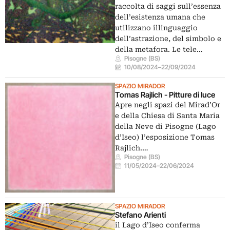
raccolta di saggi sull’essenza
dell’esistenza umana che
utilizzano illinguaggio
dell’astrazione, del simbolo e
della metafora. Le tele…
Pisogne (BS)
10/08/2024
–
22/09/2024
SPAZIO MIRADOR
Tomas Rajlich - Pitture di luce
Apre negli spazi del Mirad’Or
e della Chiesa di Santa Maria
della Neve di Pisogne (Lago
d’Iseo) l’esposizione Tomas
Rajlich.…
Pisogne (BS)
11/05/2024
–
22/06/2024
SPAZIO MIRADOR
Stefano Arienti
il Lago d’Iseo conferma