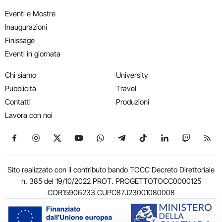
Eventi e Mostre
Inaugurazioni
Finissage
Eventi in giornata
Chi siamo
University
Pubblicità
Travel
Contatti
Produzioni
Lavora con noi
Seguici su Facebook
Seguici su Instagram
Seguici su X
Seguici su YouTube
Seguici su WhatsApp
Seguici su Telegram
Seguici su TikTok
Seguici su Link
Seguici su
Segui
Sito realizzato con il contributo bando TOCC Decreto Direttoriale
n. 385 del 19/10/2022 PROT. PROGETTOTOCC0000125
COR15906233 CUPC87J23001080008