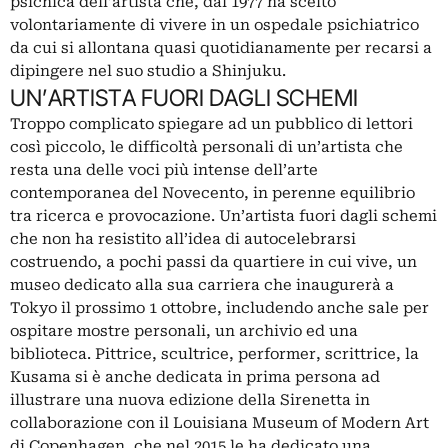
psichica dell’artista che, dal 1977 ha scelto
volontariamente di vivere in un ospedale psichiatrico
da cui si allontana quasi quotidianamente per recarsi a
dipingere nel suo studio a Shinjuku.
UN’ARTISTA FUORI DAGLI SCHEMI
Troppo complicato spiegare ad un pubblico di lettori
così piccolo, le difficoltà personali di un’artista che
resta una delle voci più intense dell’arte
contemporanea del Novecento, in perenne equilibrio
tra ricerca e provocazione. Un’artista fuori dagli schemi
che non ha resistito all’idea di autocelebrarsi
costruendo, a pochi passi da quartiere in cui vive, un
museo
dedicato alla sua carriera che inaugurerà a
Tokyo il prossimo 1 ottobre, includendo anche sale per
ospitare mostre personali, un archivio ed una
biblioteca. Pittrice, scultrice, performer, scrittrice, la
Kusama si è anche dedicata in prima persona ad
illustrare una nuova edizione della
Sirenetta
in
collaborazione con il Louisiana Museum of Modern Art
di Copenhagen, che nel 2015 le ha dedicato una