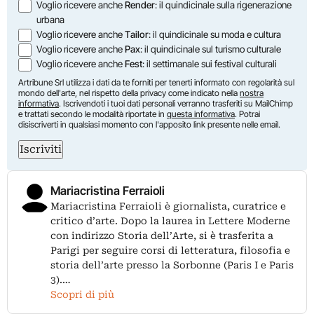
Voglio ricevere anche
Render
: il quindicinale sulla rigenerazione
urbana
Voglio ricevere anche
Tailor
: il quindicinale su moda e cultura
Voglio ricevere anche
Pax
: il quindicinale sul turismo culturale
Voglio ricevere anche
Fest
: il settimanale sui festival culturali
Artribune Srl utilizza i dati da te forniti per tenerti informato con regolarità sul
mondo dell'arte, nel rispetto della privacy come indicato nella
nostra
informativa
. Iscrivendoti i tuoi dati personali verranno trasferiti su MailChimp
e trattati secondo le modalità riportate in
questa informativa
. Potrai
disiscriverti in qualsiasi momento con l'apposito link presente nelle email.
Iscriviti
Mariacristina Ferraioli
Mariacristina Ferraioli è giornalista, curatrice e
critico d’arte. Dopo la laurea in Lettere Moderne
con indirizzo Storia dell’Arte, si è trasferita a
Parigi per seguire corsi di letteratura, filosofia e
storia dell’arte presso la Sorbonne (Paris I e Paris
3).…
Scopri di più