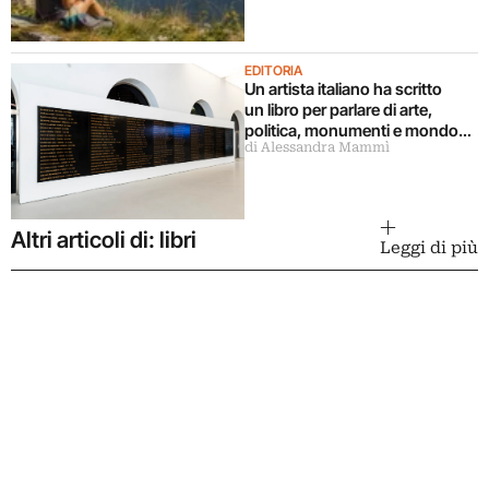
EDITORIA
Un artista italiano ha scritto
un libro per parlare di arte,
politica, monumenti e mondo
di Alessandra Mammì
militare
Altri articoli di: libri
Leggi di più