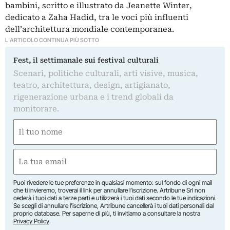
bambini, scritto e illustrato da Jeanette Winter,
dedicato a
Zaha Hadid
, tra le voci più influenti
dell’architettura mondiale contemporanea.
L'ARTICOLO CONTINUA PIÙ SOTTO
Fest, il settimanale sui festival culturali
Scenari, politiche culturali, arti visive, musica,
teatro, architettura, design, artigianato,
rigenerazione urbana e i trend globali da
monitorare.
Nome
(Obbligatorio)
Nome
Email
(Obbligatorio)
Puoi rivedere le tue preferenze in qualsiasi momento: sul fondo di ogni mail
che ti invieremo, troverai il link per annullare l’iscrizione. Artribune Srl non
cederà i tuoi dati a terze parti e utilizzerà i tuoi dati secondo le tue indicazioni.
Se scegli di annullare l’iscrizione, Artribune cancellerà i tuoi dati personali dal
proprio database. Per saperne di più, ti invitiamo a consultare la nostra
Privacy Policy
.