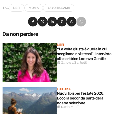
TAG
LIBRI
MOMA
YAYOI KUSAMA
Condividi su Facebook
Condividi su X
Condividi su LinkedIn
Condividi su Pinterest
Condividi su WhatsApp
Condividi su Email
Da non perdere
LIBRI
“La volta giusta è quella in cui
scegliamo noi stessi”. Intervista
alla scrittrice Lorenza Gentile
di Ginevra Barbetti
EDITORIA
Nuovi libri per l’estate 2026.
Ecco la seconda parte della
nostra selezione…
di Dario Moalli