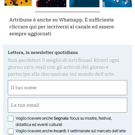
Artribune è anche su Whatsapp. È sufficiente
cliccare qui
per iscriversi al canale ed essere
sempre aggiornati
Lettera, la newsletter quotidiana
Non perdetevi il meglio di Artribune! Ricevi ogni
giorno un'e-mail con gli articoli del giorno e
partecipa alla discussione sul mondo dell'arte.
Nome
(Obbligatorio)
Nome
Email
(Obbligatorio)
Opzioni
Voglio ricevere anche
Segnala
: focus su mostre, festival,
didattica ed eventi culturali
Voglio ricevere anche
Incanti
: il settimanale sul mercato dell'arte