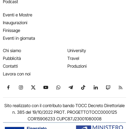
Podcast
Eventi e Mostre
Inaugurazioni
Finissage
Eventi in giornata
Chi siamo
University
Pubblicità
Travel
Contatti
Produzioni
Lavora con noi
Seguici su Facebook
Seguici su Instagram
Seguici su X
Seguici su YouTube
Seguici su WhatsApp
Seguici su Telegram
Seguici su TikTok
Seguici su Link
Seguici su
Segui
Sito realizzato con il contributo bando TOCC Decreto Direttoriale
n. 385 del 19/10/2022 PROT. PROGETTOTOCC0000125
COR15906233 CUPC87J23001080008