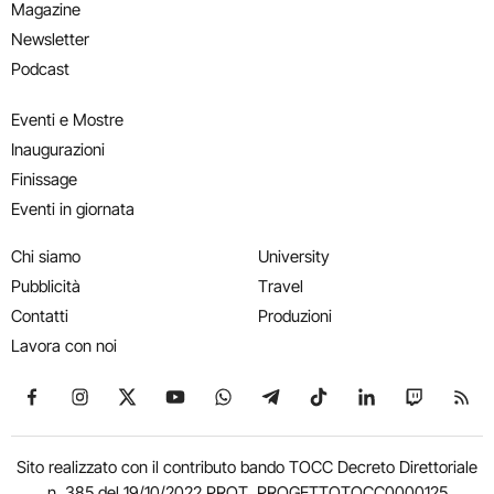
Magazine
Newsletter
Podcast
Eventi e Mostre
Inaugurazioni
Finissage
Eventi in giornata
Chi siamo
University
Pubblicità
Travel
Contatti
Produzioni
Lavora con noi
Seguici su Facebook
Seguici su Instagram
Seguici su X
Seguici su YouTube
Seguici su WhatsApp
Seguici su Telegram
Seguici su TikTok
Seguici su Link
Seguici su
Segui
Sito realizzato con il contributo bando TOCC Decreto Direttoriale
n. 385 del 19/10/2022 PROT. PROGETTOTOCC0000125