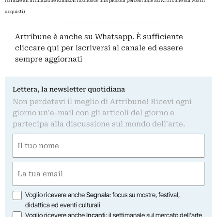
(Grazie all'affiliazione Amazon riconosce una piccola percentuale ad Artribune sui vostri
acquisti)
Artribune è anche su Whatsapp. È sufficiente
cliccare qui
per iscriversi al canale ed essere
sempre aggiornati
Lettera, la newsletter quotidiana
Non perdetevi il meglio di Artribune! Ricevi ogni
giorno un'e-mail con gli articoli del giorno e
partecipa alla discussione sul mondo dell'arte.
Nome
(Obbligatorio)
Nome
Email
(Obbligatorio)
Opzioni
Voglio ricevere anche
Segnala
: focus su mostre, festival,
didattica ed eventi culturali
Voglio ricevere anche
Incanti
: il settimanale sul mercato dell'arte