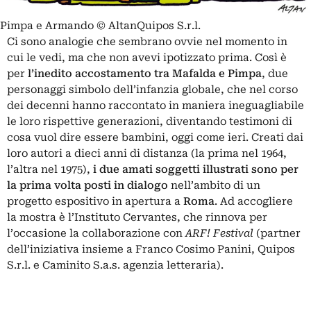
Pimpa e Armando © AltanQuipos S.r.l.
Ci sono analogie che sembrano ovvie nel momento in
cui le vedi, ma che non avevi ipotizzato prima. Così è
per
l’inedito accostamento tra
Mafalda
e
Pimpa
, due
personaggi simbolo dell’infanzia globale, che nel corso
dei decenni hanno raccontato in maniera ineguagliabile
le loro rispettive generazioni, diventando testimoni di
cosa vuol dire essere bambini, oggi come ieri. Creati dai
loro autori a dieci anni di distanza (la prima nel 1964,
l’altra nel 1975),
i due amati soggetti illustrati sono per
la prima volta posti in dialogo
nell’ambito di un
progetto espositivo in apertura a
Roma
. Ad accogliere
la mostra è l’Instituto Cervantes, che rinnova per
l’occasione la collaborazione con
ARF! Festival
(partner
dell’iniziativa insieme a Franco Cosimo Panini, Quipos
S.r.l. e Caminito S.a.s. agenzia letteraria).