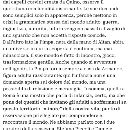
dai capelli corvini creata da
Quino
, osserva il
quotidiano con lucidità disarmante. Le sue domande
sono semplici solo in apparenza, perché mettono in
crisi la grammatica stessa del mondo adulto: guerra,
ingiustizia, autorità, futuro vengono passati al vaglio di
uno sguardo che non accetta risposte comode.
Dall’altro lato la Pimpa, nata dalla mano di
Altan
, abita
un universo in cui la scoperta è continua, ma mai
minacciosa. Il suo mondo è fatto di incontro, gioco,
trasformazione gentile. Anche quando si avventura
nell’ignoto, la Pimpa torna sempre a casa da Armando,
figura adulta rassicurante: qui l’infanzia non è una
domanda aperta sul dolore del mondo, ma una
possibilità di relazione e meraviglia. Insomma, quella a
Roma è una mostra che parla di infanzia, certo, ma che
pone dei quesiti che invitano gli adulti a soffermarsi su
questo territorio “minore” della nostra vita
, punto di
osservazione privilegiato per comprendere e
raccontare il mondo. Ne abbiamo parlato con i due
curatori della rassegna, Stefano Piccoli e Daniele