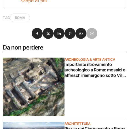
Scopri di più
TAG
ROMA
Condividi su Facebook
Condividi su X
Condividi su LinkedIn
Condividi su Pinterest
Condividi su WhatsApp
Condividi su Email
Da non perdere
ARCHEOLOGIA & ARTE ANTICA
Importante ritrovamento
archeologico a Roma: mosaici e
affreschi riemergono sotto Villa
Celimontana durante un
cantiere
ARCHITETTURA
Piazza dei Cinquecento a Roma