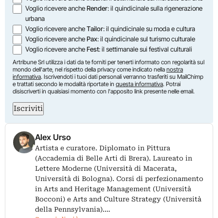
Voglio ricevere anche
Render
: il quindicinale sulla rigenerazione
urbana
Voglio ricevere anche
Tailor
: il quindicinale su moda e cultura
Voglio ricevere anche
Pax
: il quindicinale sul turismo culturale
Voglio ricevere anche
Fest
: il settimanale sui festival culturali
Artribune Srl utilizza i dati da te forniti per tenerti informato con regolarità sul
mondo dell'arte, nel rispetto della privacy come indicato nella
nostra
informativa
. Iscrivendoti i tuoi dati personali verranno trasferiti su MailChimp
e trattati secondo le modalità riportate in
questa informativa
. Potrai
disiscriverti in qualsiasi momento con l'apposito link presente nelle email.
Iscriviti
Alex Urso
Artista e curatore. Diplomato in Pittura
(Accademia di Belle Arti di Brera). Laureato in
Lettere Moderne (Università di Macerata,
Università di Bologna). Corsi di perfezionamento
in Arts and Heritage Management (Università
Bocconi) e Arts and Culture Strategy (Università
della Pennsylvania).…