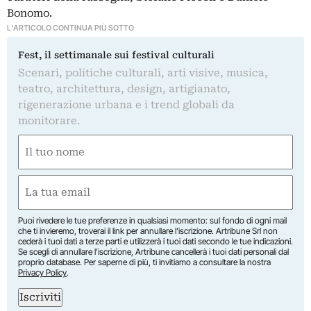
Bonomo.
L'ARTICOLO CONTINUA PIÙ SOTTO
Fest, il settimanale sui festival culturali
Scenari, politiche culturali, arti visive, musica,
teatro, architettura, design, artigianato,
rigenerazione urbana e i trend globali da
monitorare.
Nome
(Obbligatorio)
Nome
Email
(Obbligatorio)
Puoi rivedere le tue preferenze in qualsiasi momento: sul fondo di ogni mail
che ti invieremo, troverai il link per annullare l’iscrizione. Artribune Srl non
cederà i tuoi dati a terze parti e utilizzerà i tuoi dati secondo le tue indicazioni.
Se scegli di annullare l’iscrizione, Artribune cancellerà i tuoi dati personali dal
proprio database. Per saperne di più, ti invitiamo a consultare la nostra
Privacy Policy
.
Iscriviti