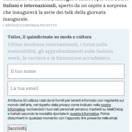
italiani e internazionali
, aperto da un ospite a sorpresa
che inaugurerà la serie dei talk della giornata
inaugurale.
L'ARTICOLO CONTINUA PIÙ SOTTO
Tailor, il quindicinale su moda e cultura
Ultime tendenze internazionali, i focus sulla
sostenibilità, gli approfondimenti sulle fashion
week, le carriere e la formazione accademica.
Nome
(Obbligatorio)
Nome
Email
(Obbligatorio)
Artribune Srl utilizza i dati da te forniti per tenerti informato con regolarità sul
mondo dell'arte, nel rispetto della privacy come indicato nella
nostra
informativa
. Iscrivendoti i tuoi dati personali verranno trasferiti su MailChimp
e trattati secondo le modalità riportate in
questa informativa
. Potrai
disiscriverti in qualsiasi momento con l'apposito link presente nelle email.
Iscriviti