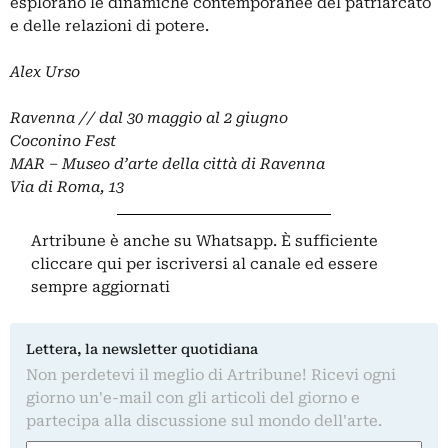
esplorano le dinamiche contemporanee del patriarcato
e delle relazioni di potere.
Alex Urso
Ravenna // dal 30 maggio al 2 giugno
Coconino Fest
MAR – Museo d’arte della città di Ravenna
Via di Roma, 13
Artribune è anche su Whatsapp. È sufficiente
cliccare qui
per iscriversi al canale ed essere
sempre aggiornati
Lettera, la newsletter quotidiana
Non perdetevi il meglio di Artribune! Ricevi ogni
giorno un'e-mail con gli articoli del giorno e
partecipa alla discussione sul mondo dell'arte.