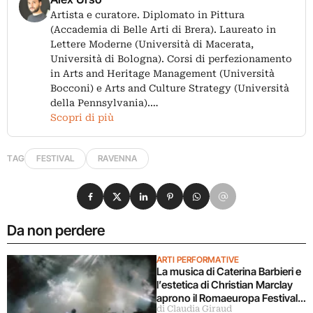
Artista e curatore. Diplomato in Pittura
(Accademia di Belle Arti di Brera). Laureato in
Lettere Moderne (Università di Macerata,
Università di Bologna). Corsi di perfezionamento
in Arts and Heritage Management (Università
Bocconi) e Arts and Culture Strategy (Università
della Pennsylvania).…
Scopri di più
TAG
FESTIVAL
RAVENNA
Condividi su Facebook
Condividi su X
Condividi su LinkedIn
Condividi su Pinterest
Condividi su WhatsApp
Condividi su Email
Da non perdere
ARTI PERFORMATIVE
La musica di Caterina Barbieri e
l’estetica di Christian Marclay
aprono il Romaeuropa Festival
di Claudia Giraud
2026