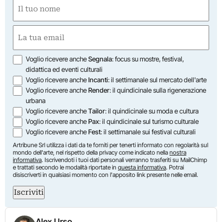
Nome
(Obbligatorio)
Nome
Email
(Obbligatorio)
Opzioni
Voglio ricevere anche
Segnala
: focus su mostre, festival,
didattica ed eventi culturali
Voglio ricevere anche
Incanti
: il settimanale sul mercato dell'arte
Voglio ricevere anche
Render
: il quindicinale sulla rigenerazione
urbana
Voglio ricevere anche
Tailor
: il quindicinale su moda e cultura
Voglio ricevere anche
Pax
: il quindicinale sul turismo culturale
Voglio ricevere anche
Fest
: il settimanale sui festival culturali
Artribune Srl utilizza i dati da te forniti per tenerti informato con regolarità sul
mondo dell'arte, nel rispetto della privacy come indicato nella
nostra
informativa
. Iscrivendoti i tuoi dati personali verranno trasferiti su MailChimp
e trattati secondo le modalità riportate in
questa informativa
. Potrai
disiscriverti in qualsiasi momento con l'apposito link presente nelle email.
Iscriviti
Alex Urso