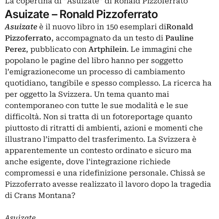
La copertina di “Asuizate” di Ronald Pizzoferrato
Asuizate
–
Ronald Pizzoferrato
Asuizate
è il nuovo libro in 150 esemplari di
Ronald
Pizzoferrato
, accompagnato da un testo di
Pauline
Perez
, pubblicato con
Artphilein
. Le immagini che
popolano le pagine del libro hanno per soggetto
l’emigrazionecome un processo di cambiamento
quotidiano, tangibile e spesso complesso. La ricerca ha
per oggetto la Svizzera. Un tema quanto mai
contemporaneo con tutte le sue modalità e le sue
difficoltà. Non si tratta di un fotoreportage quanto
piuttosto di ritratti di ambienti, azioni e momenti che
illustrano l’impatto del trasferimento. La Svizzera è
apparentemente un contesto ordinato e sicuro ma
anche esigente, dove l’integrazione richiede
compromessi e una ridefinizione personale. Chissà se
Pizzoferrato avesse realizzato il lavoro dopo la tragedia
di Crans Montana?
Asuizate