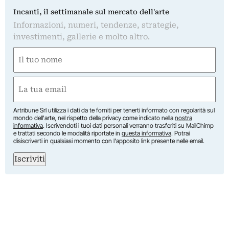
Incanti, il settimanale sul mercato dell'arte
Informazioni, numeri, tendenze, strategie,
investimenti, gallerie e molto altro.
Nome
(Obbligatorio)
Nome
Email
(Obbligatorio)
Artribune Srl utilizza i dati da te forniti per tenerti informato con regolarità sul
mondo dell'arte, nel rispetto della privacy come indicato nella
nostra
informativa
. Iscrivendoti i tuoi dati personali verranno trasferiti su MailChimp
e trattati secondo le modalità riportate in
questa informativa
. Potrai
disiscriverti in qualsiasi momento con l'apposito link presente nelle email.
Iscriviti