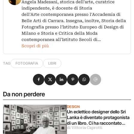
Angela Madesani, storica dell'arte, curatrice
indipendente, è docente di Storia
dell'Arte contemporanea presso l'Accademia di
Belle Arti di Carrara. Insegna, inoltre, Storia della
Fotografia presso l'Istituto Europeo di Design di
Milano e Storia e Critica della Moda
contemporanea all'Istituto Secoli di…
Scopri di più
TAG
FOTOGRAFIA
LIBRI
Condividi su Facebook
Condividi su X
Condividi su LinkedIn
Condividi su Pinterest
Condividi su WhatsApp
Condividi su Email
Da non perdere
DESIGN
Un eclettico designer dello Sri
Lanka è diventato protagonista
di un libro. Ci ha raccontato
di Vittoria Caprotti
tutto