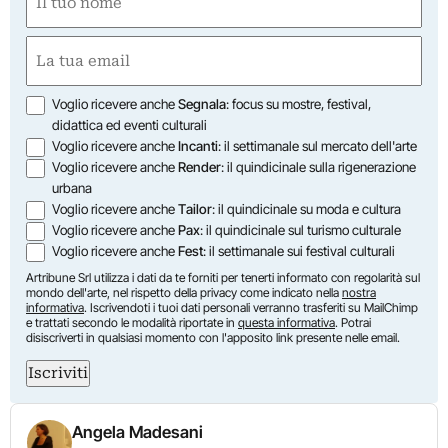
(Obbligatorio)
Nome
Email
(Obbligatorio)
Opzioni
Voglio ricevere anche
Segnala
: focus su mostre, festival,
didattica ed eventi culturali
Voglio ricevere anche
Incanti
: il settimanale sul mercato dell'arte
Voglio ricevere anche
Render
: il quindicinale sulla rigenerazione
urbana
Voglio ricevere anche
Tailor
: il quindicinale su moda e cultura
Voglio ricevere anche
Pax
: il quindicinale sul turismo culturale
Voglio ricevere anche
Fest
: il settimanale sui festival culturali
Artribune Srl utilizza i dati da te forniti per tenerti informato con regolarità sul
mondo dell'arte, nel rispetto della privacy come indicato nella
nostra
informativa
. Iscrivendoti i tuoi dati personali verranno trasferiti su MailChimp
e trattati secondo le modalità riportate in
questa informativa
. Potrai
disiscriverti in qualsiasi momento con l'apposito link presente nelle email.
Iscriviti
Angela Madesani