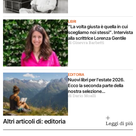
LIBRI
“La volta giusta è quella in cui
scegliamo noi stessi”. Intervista
alla scrittrice Lorenza Gentile
di Ginevra Barbetti
EDITORIA
Nuovi libri per l’estate 2026.
Ecco la seconda parte della
nostra selezione…
di Dario Moalli
Altri articoli di: editoria
Leggi di più