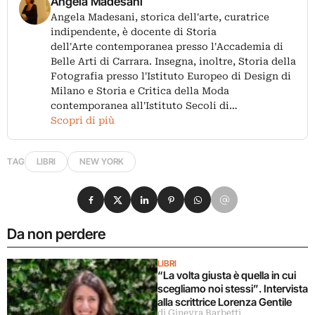
Angela Madesani
Angela Madesani, storica dell'arte, curatrice
indipendente, è docente di Storia
dell'Arte contemporanea presso l'Accademia di
Belle Arti di Carrara. Insegna, inoltre, Storia della
Fotografia presso l'Istituto Europeo di Design di
Milano e Storia e Critica della Moda
contemporanea all'Istituto Secoli di…
Scopri di più
TAG
LIBRI
NEW YORK
Condividi su Facebook
Condividi su X
Condividi su LinkedIn
Condividi su Pinterest
Condividi su WhatsApp
Condividi su Email
Da non perdere
LIBRI
“La volta giusta è quella in cui
scegliamo noi stessi”. Intervista
alla scrittrice Lorenza Gentile
di Ginevra Barbetti