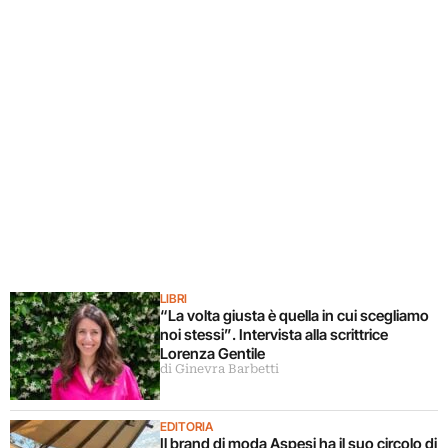
LIBRI
“La volta giusta è quella in cui scegliamo
noi stessi”. Intervista alla scrittrice
Lorenza Gentile
di Ginevra Barbetti
EDITORIA
Il brand di moda Aspesi ha il suo circolo di