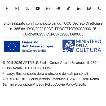
Seguici su Facebook
Seguici su Instagram
Seguici su X
Seguici su YouTube
Seguici su WhatsApp
Seguici su Telegram
Seguici su TikTok
Seguici su Link
Seguici su
Segui
Sito realizzato con il contributo bando TOCC Decreto Direttoriale
n. 385 del 19/10/2022 PROT. PROGETTOTOCC0000125
COR15906233 CUPC87J23001080008
© 2011-2026 ARTRIBUNE srl – Corso Vittorio Emanuele II, 287 –
00186 Roma - P.I. 11381581005
Privacy: Responsabile della protezione dei dati personali
ARTRIBUNE srl – Corso Vittorio Emanuele II, 287 – 00186 Roma
Termini e condizioni
Privacy Policy
Cookie Policy
Credits