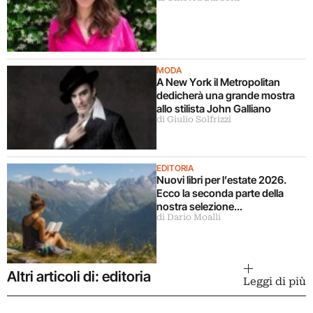
MODA
A New York il Metropolitan
dedicherà una grande mostra
allo stilista John Galliano
di Giulio Solfrizzi
EDITORIA
Nuovi libri per l’estate 2026.
Ecco la seconda parte della
nostra selezione…
di Dario Moalli
Altri articoli di: editoria
Leggi di più