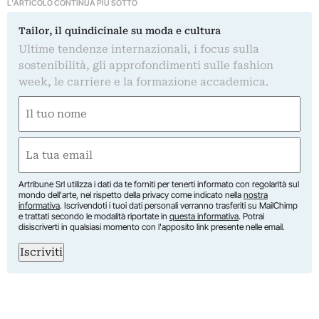
L'ARTICOLO CONTINUA PIÙ SOTTO
Tailor, il quindicinale su moda e cultura
Ultime tendenze internazionali, i focus sulla
sostenibilità, gli approfondimenti sulle fashion
week, le carriere e la formazione accademica.
Nome
(Required)
First
Email
(Required)
Artribune Srl utilizza i dati da te forniti per tenerti informato con regolarità sul
mondo dell'arte, nel rispetto della privacy come indicato nella
nostra
informativa
. Iscrivendoti i tuoi dati personali verranno trasferiti su MailChimp
e trattati secondo le modalità riportate in
questa informativa
. Potrai
disiscriverti in qualsiasi momento con l'apposito link presente nelle email.
Iscriviti