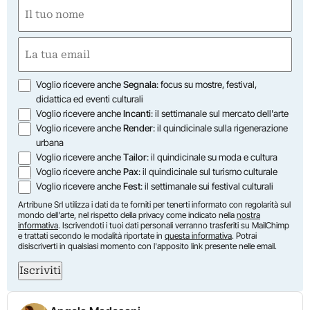
Nome
(Required)
First
Email
(Required)
Opzioni
Voglio ricevere anche
Segnala
: focus su mostre, festival,
didattica ed eventi culturali
Voglio ricevere anche
Incanti
: il settimanale sul mercato dell'arte
Voglio ricevere anche
Render
: il quindicinale sulla rigenerazione
urbana
Voglio ricevere anche
Tailor
: il quindicinale su moda e cultura
Voglio ricevere anche
Pax
: il quindicinale sul turismo culturale
Voglio ricevere anche
Fest
: il settimanale sui festival culturali
Artribune Srl utilizza i dati da te forniti per tenerti informato con regolarità sul
mondo dell'arte, nel rispetto della privacy come indicato nella
nostra
informativa
. Iscrivendoti i tuoi dati personali verranno trasferiti su MailChimp
e trattati secondo le modalità riportate in
questa informativa
. Potrai
disiscriverti in qualsiasi momento con l'apposito link presente nelle email.
Iscriviti