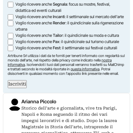
Opzioni
Voglio ricevere anche
Segnala
: focus su mostre, festival,
didattica ed eventi culturali
Voglio ricevere anche
Incanti
: il settimanale sul mercato dell'arte
Voglio ricevere anche
Render
: il quindicinale sulla rigenerazione
urbana
Voglio ricevere anche
Tailor
: il quindicinale su moda e cultura
Voglio ricevere anche
Pax
: il quindicinale sul turismo culturale
Voglio ricevere anche
Fest
: il settimanale sui festival culturali
Artribune Srl utilizza i dati da te forniti per tenerti informato con regolarità sul
mondo dell'arte, nel rispetto della privacy come indicato nella
nostra
informativa
. Iscrivendoti i tuoi dati personali verranno trasferiti su MailChimp
e trattati secondo le modalità riportate in
questa informativa
. Potrai
disiscriverti in qualsiasi momento con l'apposito link presente nelle email.
Iscriviti
Arianna Piccolo
Storico dell’arte e giornalista, vive tra Parigi,
Napoli e Roma seguendo il ritmo dei vari
impegni lavorativi e di studio. Dopo la laurea
Magistrale in Storia dell’arte, intraprende il
percorso giornalistico, attraverso TV, web e