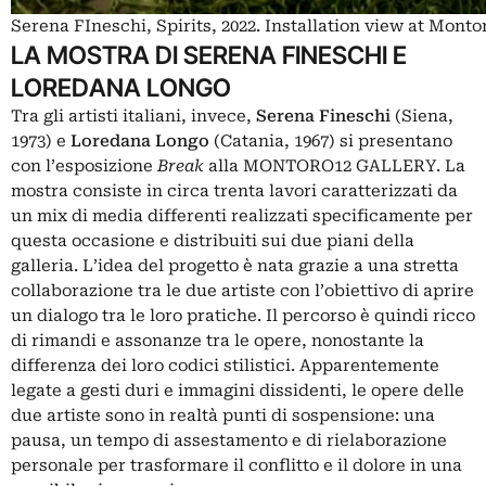
Serena FIneschi, Spirits, 2022. Installation view at Monto
LA MOSTRA DI SERENA FINESCHI E
LOREDANA LONGO
Tra gli artisti italiani, invece,
Serena Fineschi
(Siena,
1973) e
Loredana Longo
(Catania, 1967) si presentano
con l’esposizione
Break
alla MONTORO12 GALLERY. La
mostra consiste in circa trenta lavori caratterizzati da
un mix di media differenti realizzati specificamente per
questa occasione e distribuiti sui due piani della
galleria. L’idea del progetto è nata grazie a una stretta
collaborazione tra le due artiste con l’obiettivo di aprire
un dialogo tra le loro pratiche. Il percorso è quindi ricco
di rimandi e assonanze tra le opere, nonostante la
differenza dei loro codici stilistici. Apparentemente
legate a gesti duri e immagini dissidenti, le opere delle
due artiste sono in realtà punti di sospensione: una
pausa, un tempo di assestamento e di rielaborazione
personale per trasformare il conflitto e il dolore in una