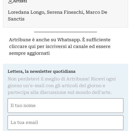
Artisti
Loredana Longo
,
Serena Fineschi
,
Marco De
Sanctis
Artribune è anche su Whatsapp. È sufficiente
cliccare qui
per iscriversi al canale ed essere
sempre aggiornati
Lettera, la newsletter quotidiana
Non perdetevi il meglio di Artribune! Ricevi ogni
giorno un'e-mail con gli articoli del giorno e
partecipa alla discussione sul mondo dell'arte.
Nome
(Obbligatorio)
Nome
Email
(Obbligatorio)