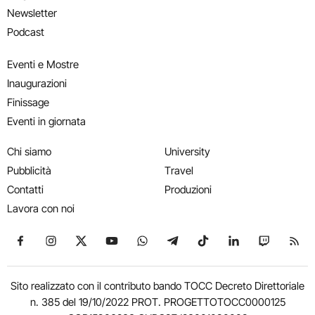
Newsletter
Podcast
Eventi e Mostre
Inaugurazioni
Finissage
Eventi in giornata
Chi siamo
University
Pubblicità
Travel
Contatti
Produzioni
Lavora con noi
Seguici su Facebook
Seguici su Instagram
Seguici su X
Seguici su YouTube
Seguici su WhatsApp
Seguici su Telegram
Seguici su TikTok
Seguici su Link
Seguici su
Segui
Sito realizzato con il contributo bando TOCC Decreto Direttoriale
n. 385 del 19/10/2022 PROT. PROGETTOTOCC0000125