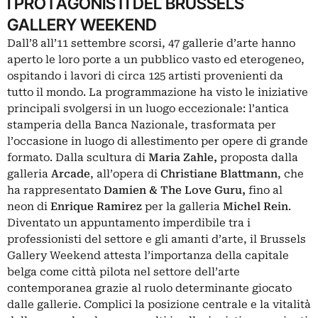
I PROTAGONISTI DEL BRUSSELS
GALLERY WEEKEND
Dall’8 all’11 settembre scorsi, 47 gallerie d’arte hanno
aperto le loro porte a un pubblico vasto ed eterogeneo,
ospitando i lavori di circa 125 artisti provenienti da
tutto il mondo. La programmazione ha visto le iniziative
principali svolgersi in un luogo eccezionale: l’antica
stamperia della Banca Nazionale, trasformata per
l’occasione in luogo di allestimento per opere di grande
formato. Dalla scultura di
Maria Zahle,
proposta dalla
galleria
Arcade
, all’opera di
Christiane Blattmann
, che
ha rappresentato
Damien & The Love Guru,
fino al
neon di
Enrique Ramirez
per la galleria
Michel Rein
.
Diventato un appuntamento imperdibile tra i
professionisti del settore e gli amanti d’arte, il Brussels
Gallery Weekend attesta l’importanza della
capitale
belga
come città pilota nel settore dell’arte
contemporanea grazie al ruolo determinante giocato
dalle gallerie. Complici la posizione centrale e la vitalità