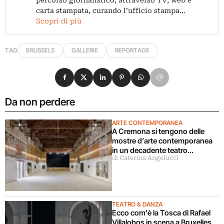
carta stampata, curando l’ufficio stampa…
Scopri di più
TAG
BRUSSELS
GALLERIE
REPORTAGE
Condividi su Facebook
Condividi su X
Condividi su LinkedIn
Condividi su Pinterest
Condividi su WhatsApp
Condividi su Email
Da non perdere
ARTE CONTEMPORANEA
A Cremona si tengono delle
mostre d’arte contemporanea
in un decadente teatro
di Caterina Angelucci
parrocchiale chiuso da 40 anni
TEATRO & DANZA
Ecco com’è la Tosca di Rafael
Villalobos in scena a Bruxelles