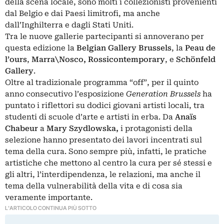
della scena locale, sono molti i collezionisti provenienti
dal Belgio e dai Paesi limitrofi, ma anche
dall’Inghilterra e dagli Stati Uniti.
Tra le nuove gallerie partecipanti si annoverano per
questa edizione la
Belgian Gallery Brussels
, la
Peau de
l’ours
,
Marra\Nosco, Rossicontemporary
, e
Schönfeld
Gallery
.
Oltre al tradizionale programma “off”, per il quinto
anno consecutivo l’esposizione
Generation
Brussels
ha
puntato i riflettori su dodici giovani artisti locali, tra
studenti di scuole d’arte e artisti in erba. Da
Anaïs
Chabeur
a
Mary Szydlowska,
i protagonisti della
selezione hanno presentato dei lavori incentrati sul
tema della cura. Sono sempre più, infatti, le pratiche
artistiche che mettono al centro la cura per sé stessi e
gli altri, l’interdipendenza, le relazioni, ma anche il
tema della vulnerabilità della vita e di cosa sia
veramente importante.
L'ARTICOLO CONTINUA PIÙ SOTTO