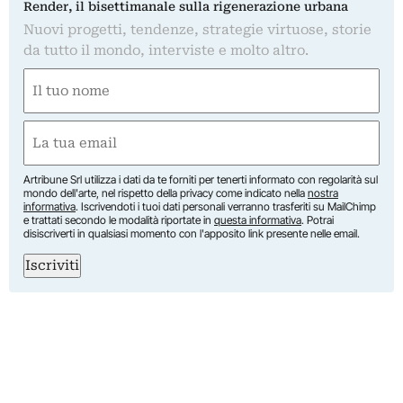
Render, il bisettimanale sulla rigenerazione urbana
Nuovi progetti, tendenze, strategie virtuose, storie
da tutto il mondo, interviste e molto altro.
Nome
(Obbligatorio)
Nome
Email
(Obbligatorio)
Artribune Srl utilizza i dati da te forniti per tenerti informato con regolarità sul
mondo dell'arte, nel rispetto della privacy come indicato nella
nostra
informativa
. Iscrivendoti i tuoi dati personali verranno trasferiti su MailChimp
e trattati secondo le modalità riportate in
questa informativa
. Potrai
disiscriverti in qualsiasi momento con l'apposito link presente nelle email.
Iscriviti