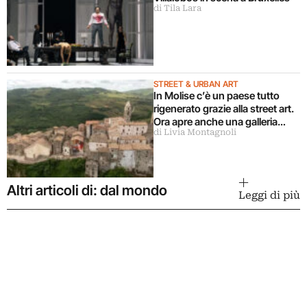
di Tila Lara
STREET & URBAN ART
In Molise c’è un paese tutto
rigenerato grazie alla street art.
Ora apre anche una galleria
di Livia Montagnoli
d’arte permanente
Altri articoli di: dal mondo
Leggi di più