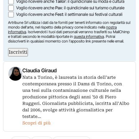
Voglio ricevere anche
Tailor
: il quindicinale su moda e cultura
Voglio ricevere anche
Pax
: il quindicinale sul turismo culturale
Voglio ricevere anche
Fest
: il settimanale sui festival culturali
Artribune Srl utilizza i dati da te forniti per tenerti informato con regolarità sul
mondo dell'arte, nel rispetto della privacy come indicato nella
nostra
informativa
. Iscrivendoti i tuoi dati personali verranno trasferiti su MailChimp
e trattati secondo le modalità riportate in
questa informativa
. Potrai
disiscriverti in qualsiasi momento con l'apposito link presente nelle email.
Iscriviti
Claudia Giraud
Nata a Torino, è laureata in storia dell’arte
contemporanea presso il Dams di Torino, con
una tesi sulla contaminazione culturale nella
produzione pittorica degli anni '50 di Piero
Ruggeri. Giornalista pubblicista, iscritta all’Albo
dal 2006, svolge attività giornalistica per
testate…
Scopri di più