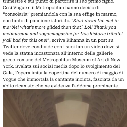
trimestre e sul punto di partorire il suo primo figlio.
Così Vogue e il Metropolitan hanno deciso di
“consolarla” premiandola con la sua effige in marmo,
con tanto di pancione istoriato. “
Shut down the met in
marble! what’s more gilded than that? Lol! Thank you
metmuseum and voguemagazine for this historic tribute!
y’all bad for this one!
”, scrive Rihanna in un post su
Twitter dove condivide con i suoi fan un video dove si
vede la statua incastonata all’interno delle gallerie
greco-romane del Metropolitan Museum of Art di New
York. Svelata sui social media dopo lo svolgimento del
Gala, l’opera imita la copertina del numero di maggio di
Vogue che immortala la cantante incinta, fasciata da un
abito ricamato che ne evidenza l’addome prominente.