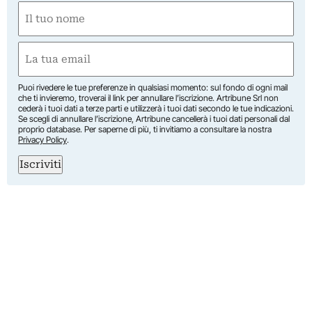
Nome
(Obbligatorio)
Nome
Email
(Obbligatorio)
Puoi rivedere le tue preferenze in qualsiasi momento: sul fondo di ogni mail
che ti invieremo, troverai il link per annullare l’iscrizione. Artribune Srl non
cederà i tuoi dati a terze parti e utilizzerà i tuoi dati secondo le tue indicazioni.
Se scegli di annullare l’iscrizione, Artribune cancellerà i tuoi dati personali dal
proprio database. Per saperne di più, ti invitiamo a consultare la nostra
Privacy Policy
.
Iscriviti