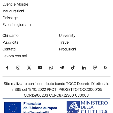
Eventi e Mostre
Inaugurazioni
Finissage
Eventi in giornata
Chi siamo
University
Pubblicità
Travel
Contatti
Produzioni
Lavora con noi
Seguici su Facebook
Seguici su Instagram
Seguici su X
Seguici su YouTube
Seguici su WhatsApp
Seguici su Telegram
Seguici su TikTok
Seguici su Link
Seguici su
Segui
Sito realizzato con il contributo bando TOCC Decreto Direttoriale
n. 385 del 19/10/2022 PROT. PROGETTOTOCC0000125
COR15906233 CUPC87J23001080008