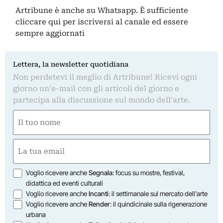
Artribune è anche su Whatsapp. È sufficiente
cliccare qui
per iscriversi al canale ed essere
sempre aggiornati
Lettera, la newsletter quotidiana
Non perdetevi il meglio di Artribune! Ricevi ogni
giorno un'e-mail con gli articoli del giorno e
partecipa alla discussione sul mondo dell'arte.
Nome
(Obbligatorio)
Nome
Email
(Obbligatorio)
Opzioni
Voglio ricevere anche
Segnala
: focus su mostre, festival,
didattica ed eventi culturali
Voglio ricevere anche
Incanti
: il settimanale sul mercato dell'arte
Voglio ricevere anche
Render
: il quindicinale sulla rigenerazione
urbana