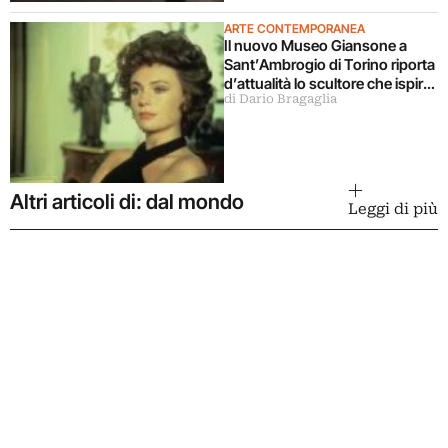
ARTE CONTEMPORANEA
Il nuovo Museo Giansone a
Sant’Ambrogio di Torino riporta
d’attualità lo scultore che ispirò
di Dario Bragaglia
il libro La donna della domenica
Altri articoli di: dal mondo
Leggi di più