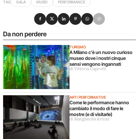
TAG
GALA
MUSEI
PERFORMANCE
Condividi su Facebook
Condividi su X
Condividi su LinkedIn
Condividi su Pinterest
Condividi su WhatsApp
Condividi su Email
Da non perdere
TURISMO
A Milano c’è un nuovo curioso
museo dove i nostri cinque
sensi vengono ingannati
di Vittoria Caprotti
ARTI PERFORMATIVE
Come le performance hanno
cambiato il modo di fare le
mostre (e di visitarle)
di Margherita Artoni