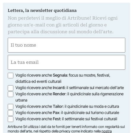
Lettera, la newsletter quotidiana
Non perdetevi il meglio di Artribune! Ricevi ogni
giorno un'e-mail con gli articoli del giorno e
partecipa alla discussione sul mondo dell'arte.
Nome
(Required)
First
Email
(Required)
Opzioni
Voglio ricevere anche
Segnala
: focus su mostre, festival,
didattica ed eventi culturali
Voglio ricevere anche
Incanti
: il settimanale sul mercato dell'arte
Voglio ricevere anche
Render
: il quindicinale sulla rigenerazione
urbana
Voglio ricevere anche
Tailor
: il quindicinale su moda e cultura
Voglio ricevere anche
Pax
: il quindicinale sul turismo culturale
Voglio ricevere anche
Fest
: il settimanale sui festival culturali
Artribune Srl utilizza i dati da te forniti per tenerti informato con regolarità sul
mondo dell'arte, nel rispetto della privacy come indicato nella
nostra