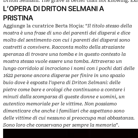
Driton Selmani. The grave is better than not knowing. Ex
L’OPERA DI DRITON SELMANI A
PRISTINA
Aggiunge la curatrice Berta Hoçia: “
Il titolo stesso della
mostra è una frase di uno dei parenti dei dispersi e dice
molto del sentimento con cui i parenti dei dispersi sono
costretti a convivere. Racconta molto della straziante
speranza di trovare una tomba e in questo contesto la
mostra stessa vuole essere una tomba. Attraverso un
lungo corridoio si incrociano i nomi con i pochi dati delle
1622 persone ancora disperse per finire in uno spazio
buio dove è esposta l’opera di Driton Selmani: delle
pietre come bare e orologi che continuano a contare i
minuti dalla scomparsa di queste donne e uomini, un
autentico memoriale per le vittime. Non possiamo
dimenticare che anche i familiari che aspettano sono
delle vittime di cui nessuno si preoccupa mai abbastanza.
Sono loro che conservano per sempre la memoria
”.