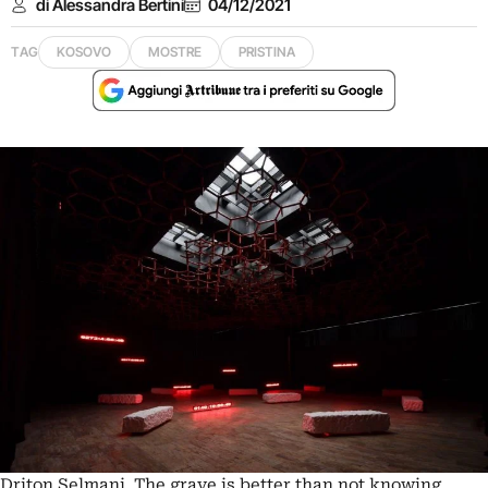
di Alessandra Bertini
04/12/2021
TAG
KOSOVO
MOSTRE
PRISTINA
Driton Selmani. The grave is better than not knowing.