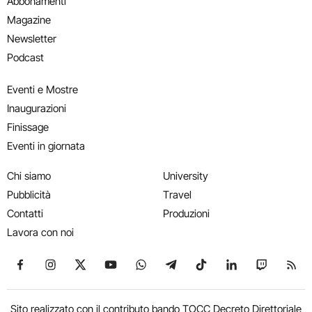
Abbonamenti
Magazine
Newsletter
Podcast
Eventi e Mostre
Inaugurazioni
Finissage
Eventi in giornata
Chi siamo
University
Pubblicità
Travel
Contatti
Produzioni
Lavora con noi
Seguici su Facebook
Seguici su Instagram
Seguici su X
Seguici su YouTube
Seguici su WhatsApp
Seguici su Telegram
Seguici su TikTok
Seguici su Link
Seguici su
Segui
Sito realizzato con il contributo bando TOCC Decreto Direttoriale