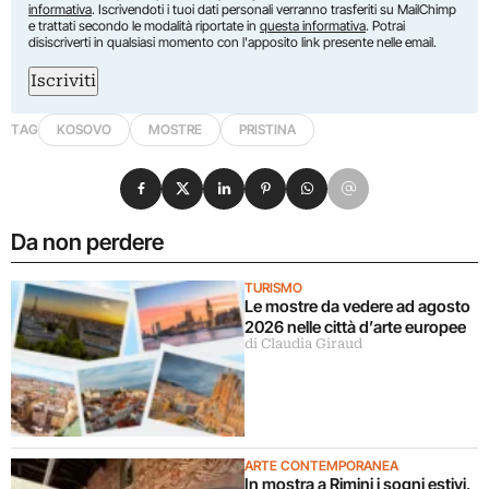
informativa
. Iscrivendoti i tuoi dati personali verranno trasferiti su MailChimp
e trattati secondo le modalità riportate in
questa informativa
. Potrai
disiscriverti in qualsiasi momento con l'apposito link presente nelle email.
Iscriviti
TAG
KOSOVO
MOSTRE
PRISTINA
Condividi su Facebook
Condividi su X
Condividi su LinkedIn
Condividi su Pinterest
Condividi su WhatsApp
Condividi su Email
Da non perdere
TURISMO
Le mostre da vedere ad agosto
2026 nelle città d’arte europee
di Claudia Giraud
ARTE CONTEMPORANEA
In mostra a Rimini i sogni estivi,