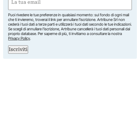
(Required)
Puoi rivedere le tue preferenze in qualsiasi momento: sul fondo di ogni mail
che ti invieremo, troverai il link per annullare l’iscrizione. Artribune Srl non
cederà i tuoi dati a terze parti e utilizzerà i tuoi dati secondo le tue indicazioni.
Se scegli di annullare l’iscrizione, Artribune cancellerà i tuoi dati personali dal
proprio database. Per saperne di più, ti invitiamo a consultare la nostra
Privacy Policy
.
Iscriviti