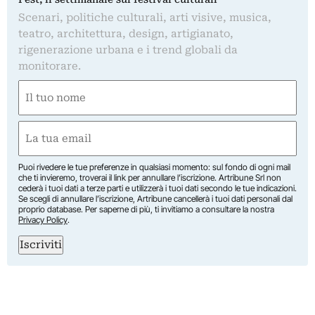
Scenari, politiche culturali, arti visive, musica,
teatro, architettura, design, artigianato,
rigenerazione urbana e i trend globali da
monitorare.
Nome
(Required)
First
Email
(Required)
Puoi rivedere le tue preferenze in qualsiasi momento: sul fondo di ogni mail
che ti invieremo, troverai il link per annullare l’iscrizione. Artribune Srl non
cederà i tuoi dati a terze parti e utilizzerà i tuoi dati secondo le tue indicazioni.
Se scegli di annullare l’iscrizione, Artribune cancellerà i tuoi dati personali dal
proprio database. Per saperne di più, ti invitiamo a consultare la nostra
Privacy Policy
.
Iscriviti