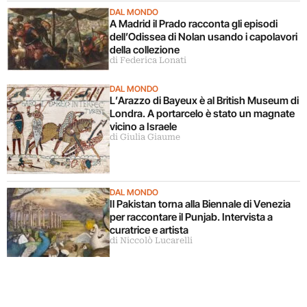
DAL MONDO
A Madrid il Prado racconta gli episodi
dell’Odissea di Nolan usando i capolavori
della collezione
di Federica Lonati
DAL MONDO
L’Arazzo di Bayeux è al British Museum di
Londra. A portarcelo è stato un magnate
vicino a Israele
di Giulia Giaume
DAL MONDO
Il Pakistan torna alla Biennale di Venezia
per raccontare il Punjab. Intervista a
curatrice e artista
di Niccolò Lucarelli