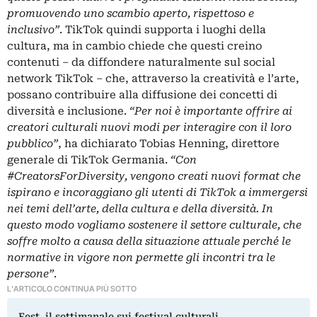
promuovendo uno scambio aperto, rispettoso e
inclusivo”
. TikTok quindi supporta i luoghi della
cultura, ma in cambio chiede che questi creino
contenuti – da diffondere naturalmente sul social
network TikTok – che, attraverso la creatività e l’arte,
possano contribuire alla diffusione dei concetti di
diversità e inclusione.
“Per noi è importante offrire ai
creatori culturali nuovi modi per interagire con il loro
pubblico”
, ha dichiarato Tobias Henning, direttore
generale di TikTok Germania.
“Con
#CreatorsForDiversity, vengono creati nuovi format che
ispirano e incoraggiano gli utenti di TikTok a immergersi
nei temi dell’arte, della cultura e della diversità. In
questo modo vogliamo sostenere il settore culturale, che
soffre molto a causa della situazione attuale perché le
normative in vigore non permette gli incontri tra le
persone”
.
L'ARTICOLO CONTINUA PIÙ SOTTO
Fest, il settimanale sui festival culturali