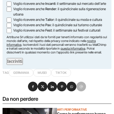
Voglio ricevere anche
Incanti
: il settimanale sul mercato dell'arte
Voglio ricevere anche
Render
: il quindicinale sulla rigenerazione
urbana
Voglio ricevere anche
Tailor
: il quindicinale su moda e cultura
Voglio ricevere anche
Pax
: il quindicinale sul turismo culturale
Voglio ricevere anche
Fest
: il settimanale sui festival culturali
Artribune Srl utilizza i dati da te forniti per tenerti informato con regolarità sul
mondo dell'arte, nel rispetto della privacy come indicato nella
nostra
informativa
. Iscrivendoti i tuoi dati personali verranno trasferiti su MailChimp
e trattati secondo le modalità riportate in
questa informativa
. Potrai
disiscriverti in qualsiasi momento con l'apposito link presente nelle email.
Iscriviti
TAG
GERMANIA
MUSEI
TIKTOK
Condividi su Facebook
Condividi su X
Condividi su LinkedIn
Condividi su Pinterest
Condividi su WhatsApp
Condividi su Email
Da non perdere
ARTI PERFORMATIVE
Come le performance hanno