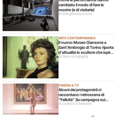
cambiato il modo di fare le
mostre (e di visitarle)
di Margherita Artoni
ARTE CONTEMPORANEA
Il nuovo Museo Giansone a
Sant’Ambrogio di Torino riporta
d’attualità lo scultore che ispirò
di Dario Bragaglia
il libro La donna della domenica
CINEMA & TV
Alcuni dei protagonisti ci
raccontano i retroscena di
“Felicità” (la campagna sui
di Ludovica Palmieri
musei statali)