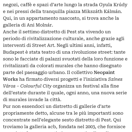
negozi, caffè e spazi d’arte lungo la strada Gyula Krúdy
e nei pressi della tranquilla piazza Mikszáth Kálmán.
Qui, in un appartamento nascosto, si trova anche la
galleria di Ani Molnár.
Anche il settimo distretto di Pest sta vivendo un
periodo di rivitalizzazione culturale, anche grazie agli
interventi di Street Art. Negli ultimi anni, infatti,
Budapest è stata teatro di una rivoluzione street: tante
sono le facciate di palazzi svuotati della loro funzione e
rivitalizzati da colorati murales che hanno disegnato
parte del paesaggio urbano. Il collettivo
Neopaint
Works
ha firmato diversi progetti e l’iniziativa
Színes
Város – Colourful City
organizza un festival alla fine
dell’estate durante il quale, ogni anno, una nuova serie
di murales invade la città.
Pur non essendoci un distretto di gallerie d’arte
propriamente detto, alcune tra le più importanti sono
concentrate nell’elegante sesto distretto di Pest. Qui
troviamo la galleria acb, fondata nel 2003, che fornisce