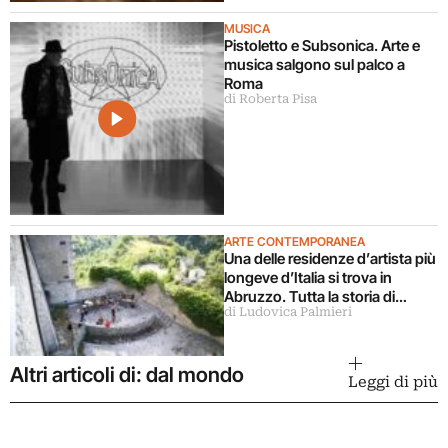
MUSICA
Pistoletto e Subsonica. Arte e
musica salgono sul palco a
Roma
di Roberta Pisa
ARTE CONTEMPORANEA
Una delle residenze d’artista più
longeve d’Italia si trova in
Abruzzo. Tutta la storia di
di Ludovica Palmieri
Ramo
Altri articoli di: dal mondo
Leggi di più