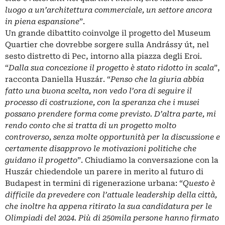
luogo a un’architettura commerciale, un settore ancora
in piena espansione
”.
Un grande dibattito coinvolge il progetto del Museum
Quartier che dovrebbe sorgere sulla Andrássy út, nel
sesto distretto di Pec, intorno alla piazza degli Eroi.
“
Dalla sua concezione il progetto è stato ridotto in scala
”,
racconta Daniella Huszár. “
Penso che la giuria abbia
fatto una buona scelta, non vedo l’ora di seguire il
processo di costruzione, con la speranza che i musei
possano prendere forma come previsto. D’altra parte, mi
rendo conto che si tratta di un progetto molto
controverso, senza molte opportunità per la discussione e
certamente disapprovo le motivazioni politiche che
guidano il progetto
”. Chiudiamo la conversazione con la
Huszár chiedendole un parere in merito al futuro di
Budapest in termini di rigenerazione urbana: “
Questo è
difficile da prevedere con l’attuale leadership della città,
che inoltre ha appena ritirato la sua candidatura per le
Olimpiadi del 2024. Più di 250mila persone hanno firmato