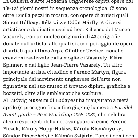
La Galleria d’Arte Moderna Ungherese ospita opere dal
1850 ai giorni nostri in sequenza cronologica. Ci sono
oltre 12mila pezzi in mostra, con opere di artisti quali
Simon Hóllosy
,
Béla Uitz
e
Ödön Márffy
. A diversi
artisti sono dedicati musei ad hoc. È il caso del Museo
Vasarely, con un nucleo originario di 42 serigrafie
donate dall’artista, alle quali si sono poi aggiunte opere
di artisti quali
Hans Arp
e
Günther Uecker
, nonché
creazioni realizzate dalla moglie di Vasarely,
Klára
Spinner
, e dal figlio
Jean-Pierre Vasarely
. Un altro
importante artista cittadino è
Ferenc Martyn
, figura
principale del movimento ungherese dell’arte non
figurativa: nel suo museo si trovano dipinti, grafiche e
bozzetti, oltre alle emblematiche sculture.
Al Ludwig Museum di Budapest ha inaugurato a metà
aprile (e prosegue fino a fine giugno) la mostra
Parallel
Avant-garde – Pécs Workshop 1968-1980
, che celebra
alcuni esponenti della neoavanguardia come
Ferenc
Ficzek
,
Károly Hopp-Halász
,
Károly Kismányoky
,
Sándor
Pinczehelyi
e
Kálmán Szíjártó
. Forse i nomi non