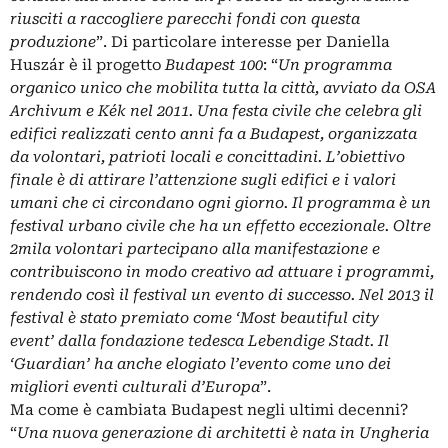
riusciti a raccogliere parecchi fondi con questa
produzione
”. Di particolare interesse per Daniella
Huszár è il progetto
Budapest 100
: “
Un programma
organico unico che mobilita tutta la città, avviato da OSA
Archivum e Kék nel 2011. Una festa civile che celebra gli
edifici realizzati cento anni fa a Budapest, organizzata
da volontari, patrioti locali e concittadini. L’obiettivo
finale è di attirare l’attenzione sugli edifici e i valori
umani che ci circondano ogni giorno. Il programma è un
festival urbano civile che ha un effetto eccezionale. Oltre
2mila volontari partecipano alla manifestazione e
contribuiscono in modo creativo ad attuare i programmi,
rendendo così il festival un evento di successo. Nel 2013 il
festival è stato premiato come ‘Most beautiful city
event’ dalla fondazione tedesca Lebendige Stadt. Il
‘Guardian’ ha anche elogiato l’evento come uno dei
migliori eventi culturali d’Europa
”.
Ma come è cambiata Budapest negli ultimi decenni?
“
Una nuova generazione di architetti è nata in Ungheria