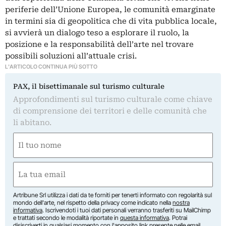
periferie dell’Unione Europea, le comunità emarginate
in termini sia di geopolitica che di vita pubblica locale,
si avvierà un dialogo teso a esplorare il ruolo, la
posizione e la responsabilità dell’arte nel trovare
possibili soluzioni all’attuale crisi.
L'ARTICOLO CONTINUA PIÙ SOTTO
PAX, il bisettimanale sul turismo culturale
Approfondimenti sul turismo culturale come chiave
di comprensione dei territori e delle comunità che
li abitano.
Nome
(Required)
First
Email
(Required)
Artribune Srl utilizza i dati da te forniti per tenerti informato con regolarità sul
mondo dell'arte, nel rispetto della privacy come indicato nella
nostra
informativa
. Iscrivendoti i tuoi dati personali verranno trasferiti su MailChimp
e trattati secondo le modalità riportate in
questa informativa
. Potrai
disiscriverti in qualsiasi momento con l'apposito link presente nelle email.