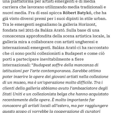
una piattaforma per artisti emergenti e di media
carriera che lavorano utilizzando media tradizionali e
nuovi media. Fra di essi spicca
Róbert Batykó
, che ha
già vinto diversi premi per i suoi dipinti in stile urban.
Tra le emergenti segnaliamo la galleria Horizont,
fondata nel 2015 da Balázs Arató. Sulla base di una
conoscenza approfondita della scena artistica locale, la
galleria mira a collaborare con artisti ungheresi e
internazionali emergenti. Balázs Arató ci ha raccontato
che ci sono pochi collezionisti a Budapest e come ciò
porti a partecipare inevitabilmente a fiere
internazionali: “
Budapest soffre della mancanza di
istituzioni per l’arte contemporanea. Sarebbe ottimo
poter inserire le opere dei giovani artisti nella collezione
di un museo, ma è un’operazione molto difficile. Tra i
clienti della galleria abbiamo avuto l’ambasciatore degli
Stati Uniti e un collezionista belga che hanno acquistato
recentemente delle opere. È molto importante far
conoscere gli artisti locali all’estero, ma per raggiungere
questo scopo ci vorrebbe la cooperazione di curatori