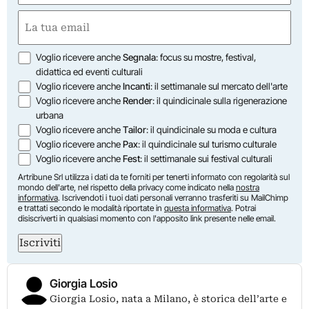
First
Email
(Required)
Opzioni
Voglio ricevere anche
Segnala
: focus su mostre, festival,
didattica ed eventi culturali
Voglio ricevere anche
Incanti
: il settimanale sul mercato dell'arte
Voglio ricevere anche
Render
: il quindicinale sulla rigenerazione
urbana
Voglio ricevere anche
Tailor
: il quindicinale su moda e cultura
Voglio ricevere anche
Pax
: il quindicinale sul turismo culturale
Voglio ricevere anche
Fest
: il settimanale sui festival culturali
Artribune Srl utilizza i dati da te forniti per tenerti informato con regolarità sul
mondo dell'arte, nel rispetto della privacy come indicato nella
nostra
informativa
. Iscrivendoti i tuoi dati personali verranno trasferiti su MailChimp
e trattati secondo le modalità riportate in
questa informativa
. Potrai
disiscriverti in qualsiasi momento con l'apposito link presente nelle email.
Iscriviti
Giorgia Losio
Giorgia Losio, nata a Milano, è storica dell’arte e