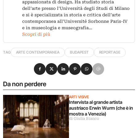
appassionata di design. Ha studiato storia
dell’arte presso l’Università degli Studi di Milano
e si è specializzata in storia e critica dell’arte
contemporanea all’Université Sorbonne Paris-IV
e in museologia e museografia…
Scopri di più
TAG
ARTE CONTEMPORANEA
BUDAPEST
REPORTAGE
Condividi su Facebook
Condividi su X
Condividi su LinkedIn
Condividi su Pinterest
Condividi su WhatsApp
Condividi su Email
Da non perdere
ARTI VISIVE
Intervista al grande artista
austriaco Erwin Wurm (che è in
mostra a Venezia)
di Giulia Bianco