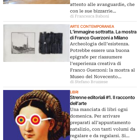
attento alle avanguardie, che
con le sue bizzarrie…
di Francesca Baboni
ARTE CONTEMPORANEA
L’immagine sottratta. La mostra
di Franco Guerzoni a Milano
Archeologia dell’esistenza.
Potrebbe essere una buona
epigrafe per riassumere
l’esperienza creativa di
Franco Guerzoni: la mostra al
Museo del Novecento…
di Stefano Bruzzese
LIBRI
Strenne editoriali #1. Il racconto
dell’arte
Una manciata di libri ogni
domenica. Per arrivare
preparati all’appuntamento
natalizio, con tanti volumi da
regalare e da regalarsi. Si…