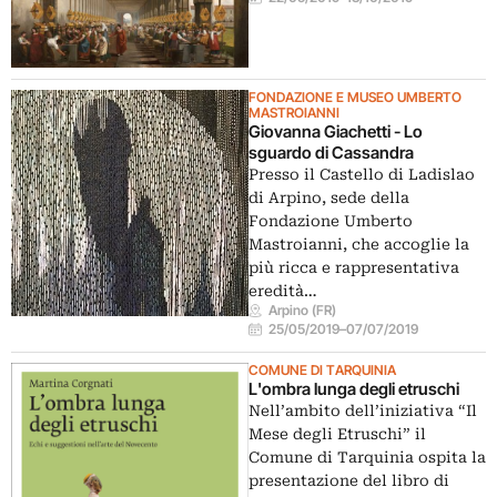
FONDAZIONE E MUSEO UMBERTO
MASTROIANNI
Giovanna Giachetti - Lo
sguardo di Cassandra
Presso il Castello di Ladislao
di Arpino, sede della
Fondazione Umberto
Mastroianni, che accoglie la
più ricca e rappresentativa
eredità…
Arpino (FR)
25/05/2019
–
07/07/2019
COMUNE DI TARQUINIA
L'ombra lunga degli etruschi
Nell’ambito dell’iniziativa “Il
Mese degli Etruschi” il
Comune di Tarquinia ospita la
presentazione del libro di