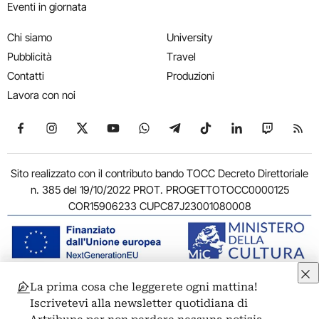
Eventi in giornata
Chi siamo
University
Pubblicità
Travel
Contatti
Produzioni
Lavora con noi
Seguici su Facebook
Seguici su Instagram
Seguici su X
Seguici su YouTube
Seguici su WhatsApp
Seguici su Telegram
Seguici su TikTok
Seguici su Link
Seguici su
Segui
Sito realizzato con il contributo bando TOCC Decreto Direttoriale
n. 385 del 19/10/2022 PROT. PROGETTOTOCC0000125
COR15906233 CUPC87J23001080008
La prima cosa che leggerete ogni mattina!
© 2011-2026 ARTRIBUNE srl – Corso Vittorio Emanuele II, 287 –
Iscrivetevi alla newsletter quotidiana di
00186 Roma - P.I. 11381581005