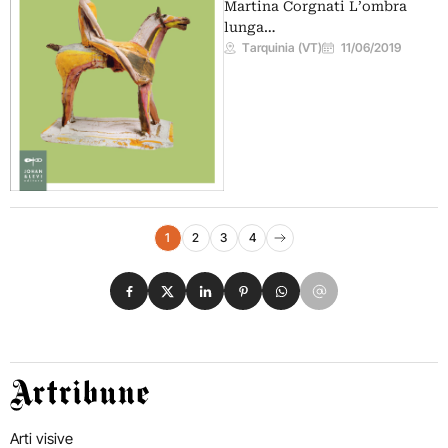
Martina Corgnati L’ombra
lunga…
Tarquinia (VT)
11/06/2019
Navigazione eventi
1
2
3
4
Pagina successiva
Condividi su Facebook
Condividi su X
Condividi su LinkedIn
Condividi su Pinterest
Condividi su WhatsApp
Condividi su Email
Artribune
Arti visive