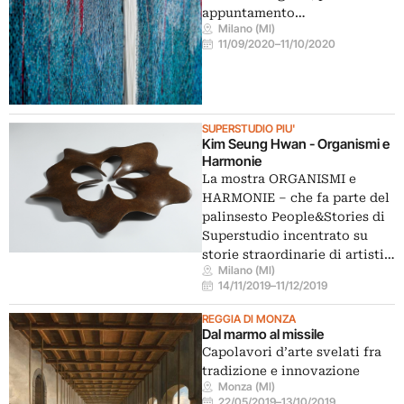
appuntamento…
Milano (MI)
11/09/2020
–
11/10/2020
SUPERSTUDIO PIU'
Kim Seung Hwan - Organismi e
Harmonie
La mostra ORGANISMI e
HARMONIE – che fa parte del
palinsesto People&Stories di
Superstudio incentrato su
storie straordinarie di artisti…
Milano (MI)
14/11/2019
–
11/12/2019
REGGIA DI MONZA
Dal marmo al missile
Capolavori d’arte svelati fra
tradizione e innovazione
Monza (MI)
22/05/2019
–
13/10/2019