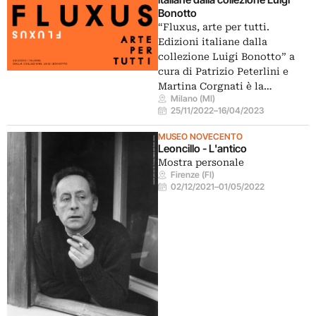
Bonotto
“Fluxus, arte per tutti.
Edizioni italiane dalla
collezione Luigi Bonotto” a
cura di Patrizio Peterlini e
Martina Corgnati è la…
Milano (MI)
25/11/2022
–
16/04/2023
MUSEO NOVECENTO
Leoncillo - L'antico
Mostra personale
Firenze (FI)
02/12/2021
–
01/05/2022