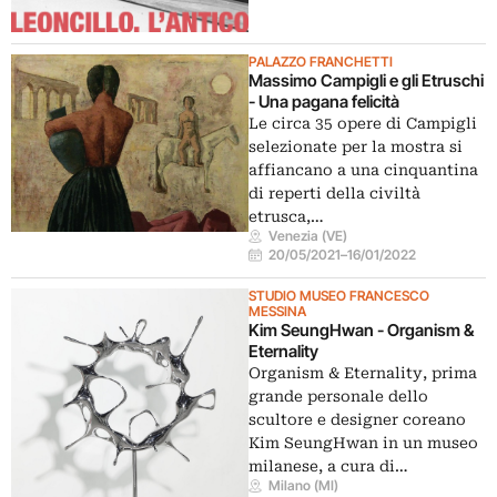
PALAZZO FRANCHETTI
Massimo Campigli e gli Etruschi
- Una pagana felicità
Le circa 35 opere di Campigli
selezionate per la mostra si
affiancano a una cinquantina
di reperti della civiltà
etrusca,…
Venezia (VE)
20/05/2021
–
16/01/2022
STUDIO MUSEO FRANCESCO
MESSINA
Kim SeungHwan - Organism &
Eternality
Organism & Eternality, prima
grande personale dello
scultore e designer coreano
Kim SeungHwan in un museo
milanese, a cura di…
Milano (MI)