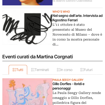
di Marco Enrico Giacomelli
WHO'S WHO
Nel segno dell’arte. Intervista ad
Agostino Ferrari
L’11 ottobre è stato
presentato al Museo del
Novecento di Milano ‒ dove è
in corso la mostra personale
di…
Eventi curati da Martina Corgnati
Tutti
Terminati
In corso
Futuri
PAULA SEEGY GALLERY
Gillo Dorfles - Ibridi e
personaggi
La Paula Seegy Gallery rende
omaggio a Gillo Dorfles,
poliedrica figura del