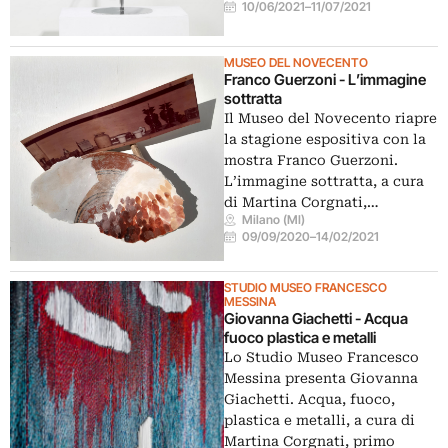
10/06/2021
–
11/07/2021
MUSEO DEL NOVECENTO
Franco Guerzoni - L’immagine
sottratta
Il Museo del Novecento riapre
la stagione espositiva con la
mostra Franco Guerzoni.
L’immagine sottratta, a cura
di Martina Corgnati,…
Milano (MI)
09/09/2020
–
14/02/2021
STUDIO MUSEO FRANCESCO
MESSINA
Giovanna Giachetti - Acqua
fuoco plastica e metalli
Lo Studio Museo Francesco
Messina presenta Giovanna
Giachetti. Acqua, fuoco,
plastica e metalli, a cura di
Martina Corgnati, primo