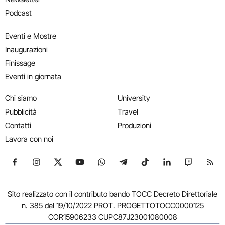
Podcast
Eventi e Mostre
Inaugurazioni
Finissage
Eventi in giornata
Chi siamo
University
Pubblicità
Travel
Contatti
Produzioni
Lavora con noi
Seguici su Facebook
Seguici su Instagram
Seguici su X
Seguici su YouTube
Seguici su WhatsApp
Seguici su Telegram
Seguici su TikTok
Seguici su Link
Seguici su
Segui
Sito realizzato con il contributo bando TOCC Decreto Direttoriale
n. 385 del 19/10/2022 PROT. PROGETTOTOCC0000125
COR15906233 CUPC87J23001080008