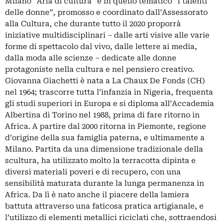
Milano “Aria di cultura” e in quello tematico “I talenti
delle donne”, promosso e coordinato dall’Assessorato
alla Cultura, che durante tutto il 2020 proporrà
iniziative multidisciplinari – dalle arti visive alle varie
forme di spettacolo dal vivo, dalle lettere ai media,
dalla moda alle scienze – dedicate alle donne
protagoniste nella cultura e nel pensiero creativo.
Giovanna Giachetti è nata a La Chaux De Fonds (CH)
nel 1964; trascorre tutta l’infanzia in Nigeria, frequenta
gli studi superiori in Europa e si diploma all’Accademia
Albertina di Torino nel 1988, prima di fare ritorno in
Africa. A partire dal 2000 ritorna in Piemonte, regione
d’origine della sua famiglia paterna, e ultimamente a
Milano. Partita da una dimensione tradizionale della
scultura, ha utilizzato molto la terracotta dipinta e
diversi materiali poveri e di recupero, con una
sensibilità maturata durante la lunga permanenza in
Africa. Da lì è nato anche il piacere della lamiera
battuta attraverso una faticosa pratica artigianale, e
l’utilizzo di elementi metallici riciclati che, sottraendosi