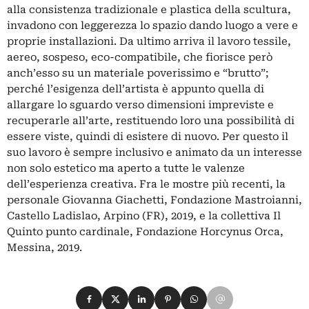
alla consistenza tradizionale e plastica della scultura,
invadono con leggerezza lo spazio dando luogo a vere e
proprie installazioni. Da ultimo arriva il lavoro tessile,
aereo, sospeso, eco-compatibile, che fiorisce però
anch’esso su un materiale poverissimo e “brutto”;
perché l’esigenza dell’artista è appunto quella di
allargare lo sguardo verso dimensioni impreviste e
recuperarle all’arte, restituendo loro una possibilità di
essere viste, quindi di esistere di nuovo. Per questo il
suo lavoro è sempre inclusivo e animato da un interesse
non solo estetico ma aperto a tutte le valenze
dell’esperienza creativa. Fra le mostre più recenti, la
personale Giovanna Giachetti, Fondazione Mastroianni,
Castello Ladislao, Arpino (FR), 2019, e la collettiva Il
Quinto punto cardinale, Fondazione Horcynus Orca,
Messina, 2019.
Condividi su Facebook
Condividi su X
Condividi su LinkedIn
Condividi su Pinterest
Condividi su WhatsApp
Condividi su Email